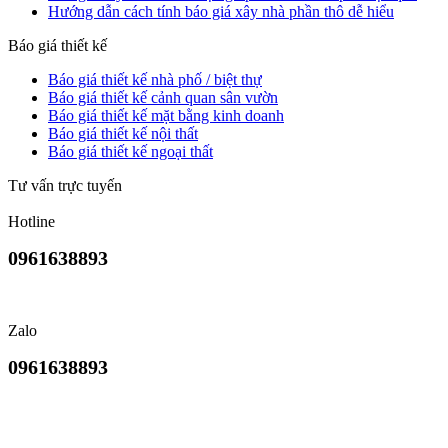
Hướng dẫn cách tính báo giá xây nhà phần thô dễ hiểu
Báo giá thiết kế
Báo giá thiết kế nhà phố / biệt thự
Báo giá thiết kế cảnh quan sân vườn
Báo giá thiết kế mặt bằng kinh doanh
Báo giá thiết kế nội thất
Báo giá thiết kế ngoại thất
Tư vấn trực tuyến
Hotline
0961638893
Zalo
0961638893