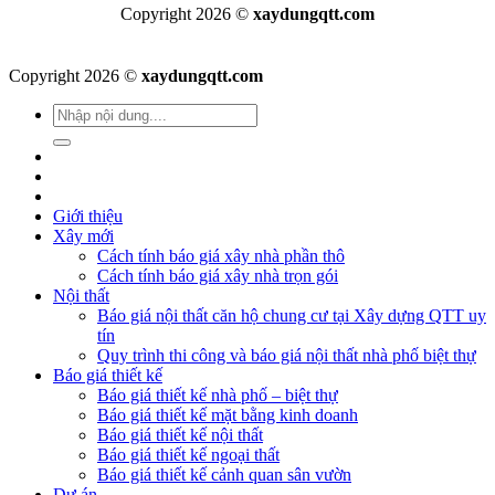
Copyright 2026 ©
xaydungqtt.com
Copyright 2026 ©
xaydungqtt.com
Giới thiệu
Xây mới
Cách tính báo giá xây nhà phần thô
Cách tính báo giá xây nhà trọn gói
Nội thất
Báo giá nội thất căn hộ chung cư tại Xây dựng QTT uy
tín
Quy trình thi công và báo giá nội thất nhà phố biệt thự
Báo giá thiết kế
Báo giá thiết kế nhà phố – biệt thự
Báo giá thiết kế mặt bằng kinh doanh
Báo giá thiết kế nội thất
Báo giá thiết kế ngoại thất
Báo giá thiết kế cảnh quan sân vườn
Dự án