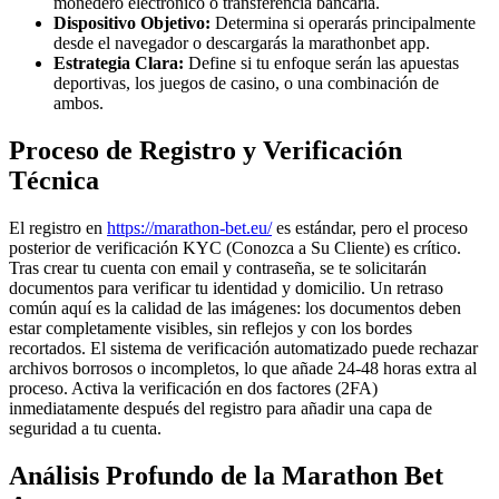
monedero electrónico o transferencia bancaria.
Dispositivo Objetivo:
Determina si operarás principalmente
desde el navegador o descargarás la marathonbet app.
Estrategia Clara:
Define si tu enfoque serán las apuestas
deportivas, los juegos de casino, o una combinación de
ambos.
Proceso de Registro y Verificación
Técnica
El registro en
https://marathon-bet.eu/
es estándar, pero el proceso
posterior de verificación KYC (Conozca a Su Cliente) es crítico.
Tras crear tu cuenta con email y contraseña, se te solicitarán
documentos para verificar tu identidad y domicilio. Un retraso
común aquí es la calidad de las imágenes: los documentos deben
estar completamente visibles, sin reflejos y con los bordes
recortados. El sistema de verificación automatizado puede rechazar
archivos borrosos o incompletos, lo que añade 24-48 horas extra al
proceso. Activa la verificación en dos factores (2FA)
inmediatamente después del registro para añadir una capa de
seguridad a tu cuenta.
Análisis Profundo de la Marathon Bet