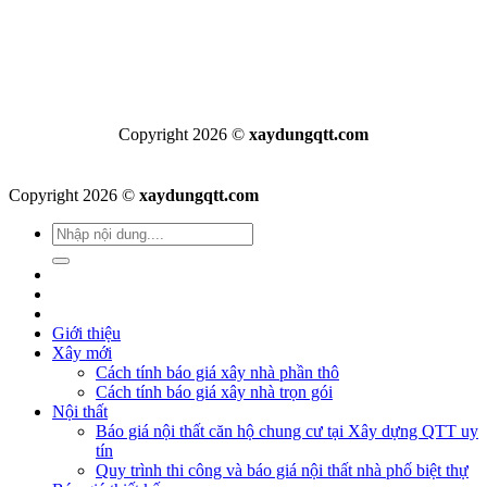
Copyright 2026 ©
xaydungqtt.com
Copyright 2026 ©
xaydungqtt.com
Giới thiệu
Xây mới
Cách tính báo giá xây nhà phần thô
Cách tính báo giá xây nhà trọn gói
Nội thất
Báo giá nội thất căn hộ chung cư tại Xây dựng QTT uy
tín
Quy trình thi công và báo giá nội thất nhà phố biệt thự