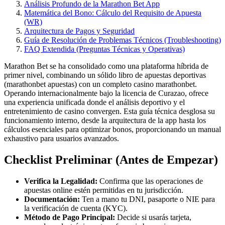
Análisis Profundo de la Marathon Bet App
Matemática del Bono: Cálculo del Requisito de Apuesta
(WR)
Arquitectura de Pagos y Seguridad
Guía de Resolución de Problemas Técnicos (Troubleshooting)
FAQ Extendida (Preguntas Técnicas y Operativas)
Marathon Bet se ha consolidado como una plataforma híbrida de
primer nivel, combinando un sólido libro de apuestas deportivas
(marathonbet apuestas) con un completo casino marathonbet.
Operando internacionalmente bajo la licencia de Curazao, ofrece
una experiencia unificada donde el análisis deportivo y el
entretenimiento de casino convergen. Esta guía técnica desglosa su
funcionamiento interno, desde la arquitectura de la app hasta los
cálculos esenciales para optimizar bonos, proporcionando un manual
exhaustivo para usuarios avanzados.
Checklist Preliminar (Antes de Empezar)
Verifica la Legalidad:
Confirma que las operaciones de
apuestas online estén permitidas en tu jurisdicción.
Documentación:
Ten a mano tu DNI, pasaporte o NIE para
la verificación de cuenta (KYC).
Método de Pago Principal:
Decide si usarás tarjeta,