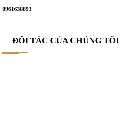
0961638893
ĐỐI TÁC CỦA CHÚNG TÔI