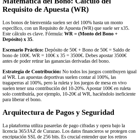
Matemática del Bono: Cálculo del
Requisito de Apuesta (WR)
Los bonos de bienvenida suelen ser del 100% hasta un monto
específico, con un Requisito de Apuesta (WR) que suele ser x35.
Este cálculo es clave. Fórmula:
WR = (Monto del Bono +
Depósito) x 35
.
Escenario Práctico:
Depósito de 50€ + Bono de 50€ = Saldo de
bono de 100€. WR = 100€ x 35 = 3500€. Debes apostar 3500€
antes de poder retirar las ganancias derivadas del bono.
Estrategia de Contribución:
No todos los juegos contribuyen igual
al WR. Las apuestas deportivas suelen contar al 100%, las
tragaperras al 100%, pero la ruleta y los juegos de mesa en vivo
suelen tener una contribución del 10-20%. Apostar 100€ en ruleta
solo contribuiría, por ejemplo, 10-20€ al WR, haciéndolo ineficiente
para liberar el bono.
Arquitectura de Pagos y Seguridad
La plataforma utiliza pasarelas de pago cifradas y opera bajo la
licencia 365/JAZ de Curazao. Los datos financieros se protegen con
encriptación SSL de 256 bits. Es crucial entender que los retiros