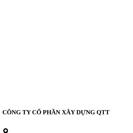
CÔNG TY CỔ PHẦN XÂY DỰNG QTT