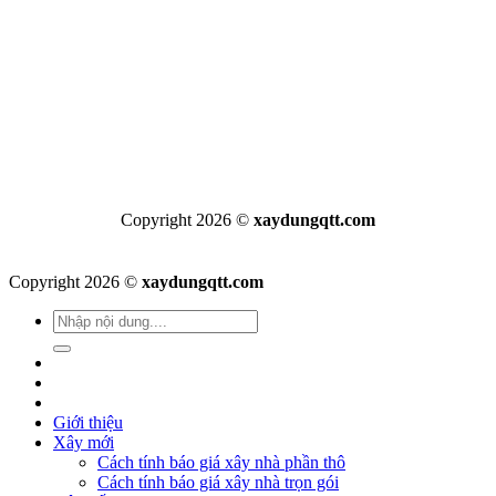
Copyright 2026 ©
xaydungqtt.com
Copyright 2026 ©
xaydungqtt.com
Giới thiệu
Xây mới
Cách tính báo giá xây nhà phần thô
Cách tính báo giá xây nhà trọn gói