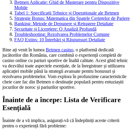
Betmen Aplicatie: Ghid de Masterare pentru Dispozitive
Mobile
Tabel 1: Specificații Tehnice și Operaționale ale Betmen
Strategie Bonus: Matematica din Spatele Cerințelor de Pariere
Banking: Metode de Depunere și Retragere Detaliate
Securitate și Licențiere: O Analiză Profundă
Troubleshooting: Rezolvarea Problemelor Comune
FAQ Extins: 10 Întrebări și Răspunsuri Detaliate
Bine ați venit în lumea
Betmen casino
, o platformă dedicată
jucătorilor din România, care combină o experiență completă de
casino online cu pariuri sportive de înaltă calitate. Acest ghid tehnic
va dezvălui toate aspectele esențiale, de la înregistrare și utilizarea
aplicației mobile până la strategii avansate pentru bonusuri și
rezolvarea problemelor. Vom explora în profunzime caracteristicile
cheie care fac din Betmen o destinație populară pentru entuziaștii
jocurilor de noroc și pariurilor sportive.
Înainte de a începe: Lista de Verificare
Esențială
Înainte de a vă implica, asigurați-vă că îndepliniți aceste criterii
pentru o experiență fără probleme: