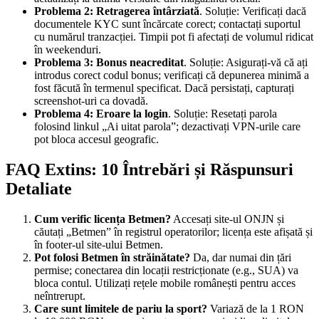
Problema 2: Retragerea întârziată
. Soluție: Verificați dacă
documentele KYC sunt încărcate corect; contactați suportul
cu numărul tranzacției. Timpii pot fi afectați de volumul ridicat
în weekenduri.
Problema 3: Bonus neacreditat
. Soluție: Asigurați-vă că ați
introdus corect codul bonus; verificați că depunerea minimă a
fost făcută în termenul specificat. Dacă persistați, capturați
screenshot-uri ca dovadă.
Problema 4: Eroare la login
. Soluție: Resetați parola
folosind linkul „Ai uitat parola”; dezactivați VPN-urile care
pot bloca accesul geografic.
FAQ Extins: 10 Întrebări și Răspunsuri
Detaliate
Cum verific licența Betmen?
Accesați site-ul ONJN și
căutați „Betmen” în registrul operatorilor; licența este afișată și
în footer-ul site-ului Betmen.
Pot folosi Betmen în străinătate?
Da, dar numai din țări
permise; conectarea din locații restricționate (e.g., SUA) va
bloca contul. Utilizați rețele mobile românești pentru acces
neîntrerupt.
Care sunt limitele de pariu la sport?
Variază de la 1 RON