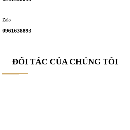
Zalo
0961638893
ĐỐI TÁC CỦA CHÚNG TÔI