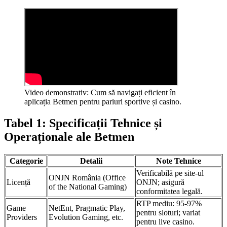
Video demonstrativ: Cum să navigați eficient în
aplicația Betmen pentru pariuri sportive și casino.
Tabel 1: Specificații Tehnice și
Operaționale ale Betmen
Categorie
Detalii
Note Tehnice
Verificabilă pe site-ul
ONJN România (Office
Licență
ONJN; asigură
of the National Gaming)
conformitatea legală.
RTP mediu: 95-97%
Game
NetEnt, Pragmatic Play,
pentru sloturi; variat
Providers
Evolution Gaming, etc.
pentru live casino.