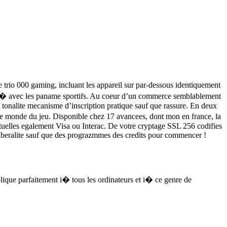
rio 000 gaming, incluant les appareil sur par-dessous identiquement
� avec les paname sportifs. Au coeur d’un commerce semblablement
i tonalite mecanisme d’inscription pratique sauf que rassure. En deux
le monde du jeu. Disponible chez 17 avancees, dont mon en france, la
ituelles egalement Visa ou Interac. De votre cryptage SSL 256 codifies
 liberalite sauf que des prograzmmes des credits pour commencer !
plique parfaitement i� tous les ordinateurs et i� ce genre de