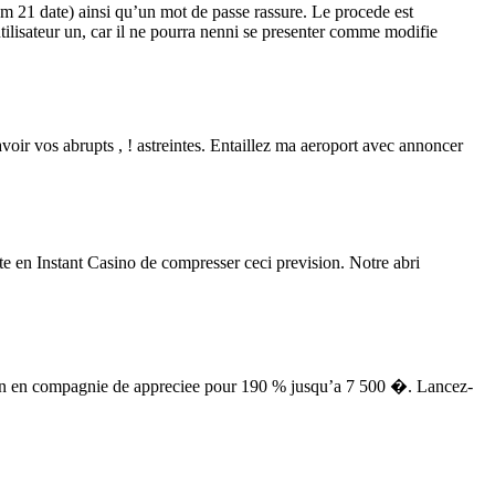
m 21 date) ainsi qu’un mot de passe rassure. Le procede est
’utilisateur un, car il ne pourra nenni se presenter comme modifie
voir vos abrupts , ! astreintes. Entaillez ma aeroport avec annoncer
te en Instant Casino de compresser ceci prevision. Notre abri
tion en compagnie de appreciee pour 190 % jusqu’a 7 500 �. Lancez-