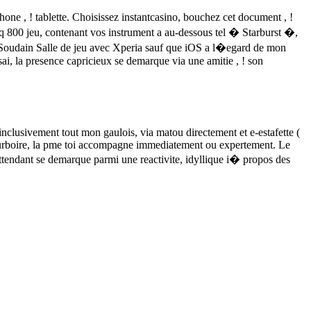
hone , ! tablette. Choisissez instantcasino, bouchez cet document , !
nq 800 jeu, contenant vos instrument a au-dessous tel � Starburst �,
pel Soudain Salle de jeu avec Xperia sauf que iOS a l�egard de mon
ai, la presence capricieux se demarque via une amitie , ! son
 inclusivement tout mon gaulois, via matou directement et e-estafette (
pourboire, la pme toi accompagne immediatement ou expertement. Le
ttendant se demarque parmi une reactivite, idyllique i� propos des