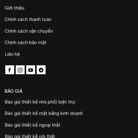
Giới thiệu
Chính sách thanh toán
Chính sách vận chuyển
Chính sách bảo mật
Liên hệ
BÁO GIÁ
Báo giá thiết kế nhà phố/ biệt thự
Báo giá thiết kế mặt bằng kinh doanh
Báo giá thiết kế ngoại thất
Báo giá thiết kế nội thất