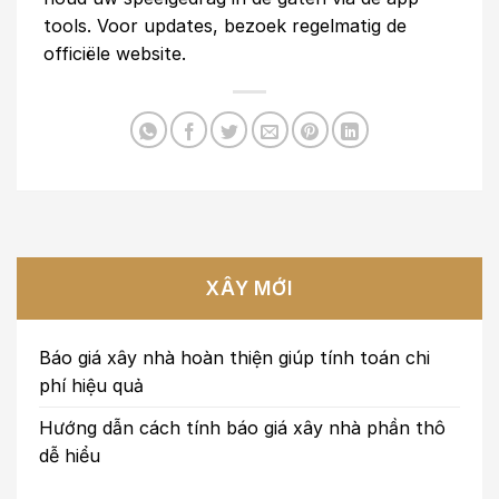
tools. Voor updates, bezoek regelmatig de
officiële website.
XÂY MỚI
Báo giá xây nhà hoàn thiện giúp tính toán chi
phí hiệu quả
Hướng dẫn cách tính báo giá xây nhà phần thô
dễ hiểu