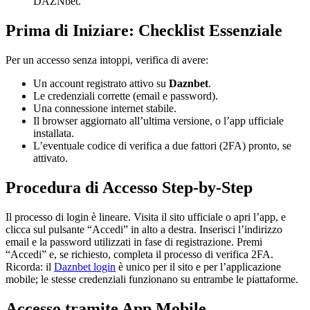
DAZNbet.
Prima di Iniziare: Checklist Essenziale
Per un accesso senza intoppi, verifica di avere:
Un account registrato attivo su
Daznbet
.
Le credenziali corrette (email e password).
Una connessione internet stabile.
Il browser aggiornato all’ultima versione, o l’app ufficiale
installata.
L’eventuale codice di verifica a due fattori (2FA) pronto, se
attivato.
Procedura di Accesso Step-by-Step
Il processo di login è lineare. Visita il sito ufficiale o apri l’app, e
clicca sul pulsante “Accedi” in alto a destra. Inserisci l’indirizzo
email e la password utilizzati in fase di registrazione. Premi
“Accedi” e, se richiesto, completa il processo di verifica 2FA.
Ricorda: il
Daznbet login
è unico per il sito e per l’applicazione
mobile; le stesse credenziali funzionano su entrambe le piattaforme.
Accesso tramite App Mobile