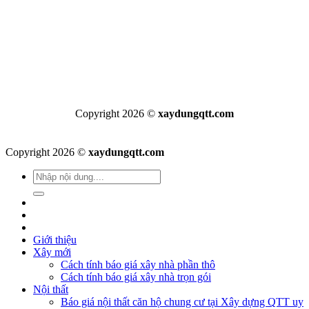
Copyright 2026 ©
xaydungqtt.com
Copyright 2026 ©
xaydungqtt.com
Giới thiệu
Xây mới
Cách tính báo giá xây nhà phần thô
Cách tính báo giá xây nhà trọn gói
Nội thất
Báo giá nội thất căn hộ chung cư tại Xây dựng QTT uy