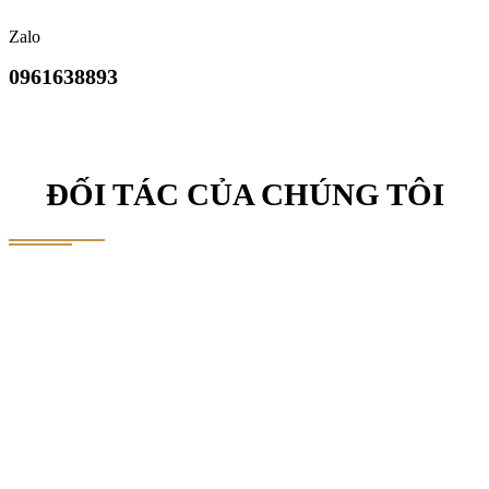
Zalo
0961638893
ĐỐI TÁC CỦA CHÚNG TÔI