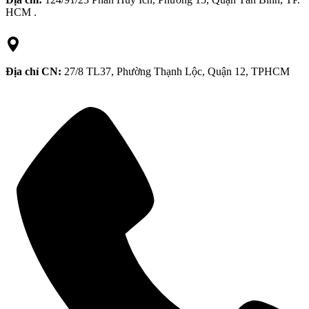
HCM .
Địa chỉ CN:
27/8 TL37, Phường Thạnh Lộc, Quận 12, TPHCM