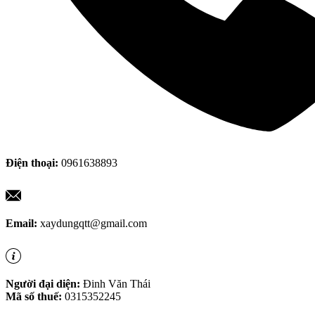
Điện thoại:
0961638893
Email:
xaydungqtt@gmail.com
Người đại diện:
Đinh Văn Thái
Mã số thuế:
0315352245