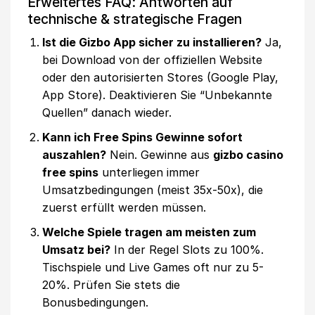
Erweitertes FAQ: Antworten auf
technische & strategische Fragen
Ist die Gizbo App sicher zu installieren?
Ja,
bei Download von der offiziellen Website
oder den autorisierten Stores (Google Play,
App Store). Deaktivieren Sie “Unbekannte
Quellen” danach wieder.
Kann ich Free Spins Gewinne sofort
auszahlen?
Nein. Gewinne aus
gizbo casino
free spins
unterliegen immer
Umsatzbedingungen (meist 35x-50x), die
zuerst erfüllt werden müssen.
Welche Spiele tragen am meisten zum
Umsatz bei?
In der Regel Slots zu 100%.
Tischspiele und Live Games oft nur zu 5-
20%. Prüfen Sie stets die
Bonusbedingungen.