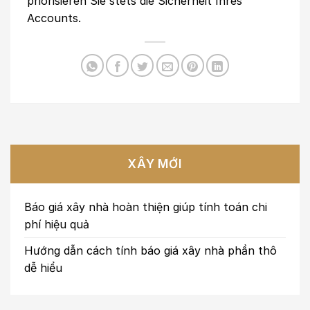
priorisieren Sie stets die Sicherheit Ihres
Accounts.
XÂY MỚI
Báo giá xây nhà hoàn thiện giúp tính toán chi
phí hiệu quả
Hướng dẫn cách tính báo giá xây nhà phần thô
dễ hiểu