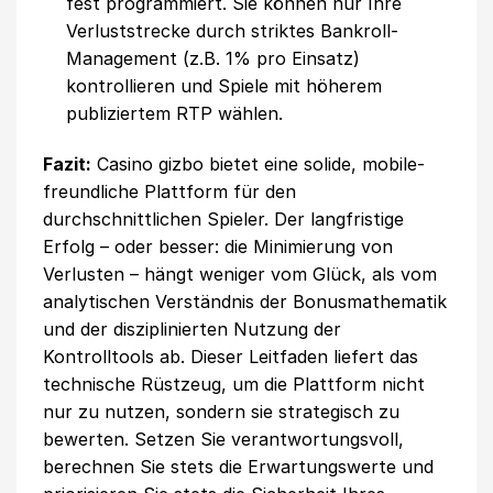
fest programmiert. Sie können nur Ihre
Verluststrecke durch striktes Bankroll-
Management (z.B. 1% pro Einsatz)
kontrollieren und Spiele mit höherem
publiziertem RTP wählen.
Fazit:
Casino gizbo
bietet eine solide, mobile-
freundliche Plattform für den
durchschnittlichen Spieler. Der langfristige
Erfolg – oder besser: die Minimierung von
Verlusten – hängt weniger vom Glück, als vom
analytischen Verständnis der Bonusmathematik
und der disziplinierten Nutzung der
Kontrolltools ab. Dieser Leitfaden liefert das
technische Rüstzeug, um die Plattform nicht
nur zu nutzen, sondern sie strategisch zu
bewerten. Setzen Sie verantwortungsvoll,
berechnen Sie stets die Erwartungswerte und