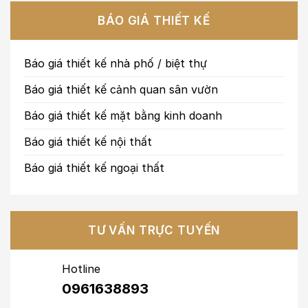
BÁO GIÁ THIẾT KẾ
Báo giá thiết kế nhà phố / biệt thự
Báo giá thiết kế cảnh quan sân vườn
Báo giá thiết kế mặt bằng kinh doanh
Báo giá thiết kế nội thất
Báo giá thiết kế ngoại thất
TƯ VẤN TRỰC TUYẾN
Hotline
0961638893