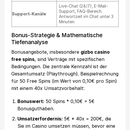
Live-Chat (24/7), E-Mail-
Support, FAQ-Bereich.
Support-Kanäle
Antwortzeit im Chat unter 3
Minuten.
Bonus-Strategie & Mathematische
Tiefenanalyse
Bonusangebote, insbesondere
gizbo casino
free spins
, sind Verträge mit spezifischen
Bedingungen. Die zentrale Kennzahl ist der
Gesamtumsatz (Playthrough). Beispielrechnung
für 50 Free Spins (im Wert von 0,10€ pro Spin)
mit einem 40x Umsatzvorbehalt:
Bonuswert:
50 Spins * 0,10€ = 5€
Bonusguthaben.
Umsatzerfordernis:
5€ * 40x = 200€, die
Sie im Casino umsetzen müssen, bevor eine