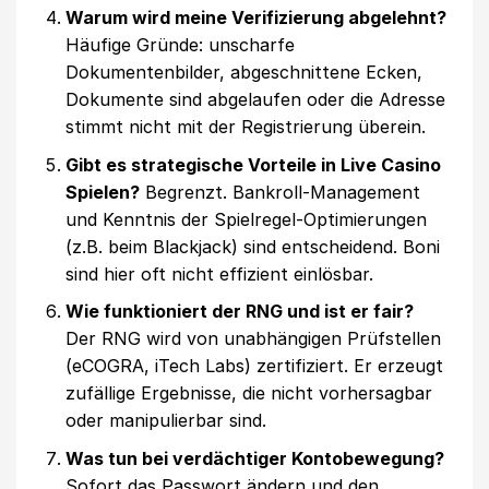
Warum wird meine Verifizierung abgelehnt?
Häufige Gründe: unscharfe
Dokumentenbilder, abgeschnittene Ecken,
Dokumente sind abgelaufen oder die Adresse
stimmt nicht mit der Registrierung überein.
Gibt es strategische Vorteile in Live Casino
Spielen?
Begrenzt. Bankroll-Management
und Kenntnis der Spielregel-Optimierungen
(z.B. beim Blackjack) sind entscheidend. Boni
sind hier oft nicht effizient einlösbar.
Wie funktioniert der RNG und ist er fair?
Der RNG wird von unabhängigen Prüfstellen
(eCOGRA, iTech Labs) zertifiziert. Er erzeugt
zufällige Ergebnisse, die nicht vorhersagbar
oder manipulierbar sind.
Was tun bei verdächtiger Kontobewegung?
Sofort das Passwort ändern und den