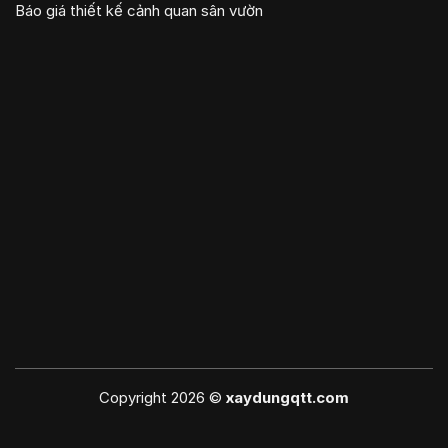
Báo giá thiết kế cảnh quan sân vườn
Copyright 2026 ©
xaydungqtt.com