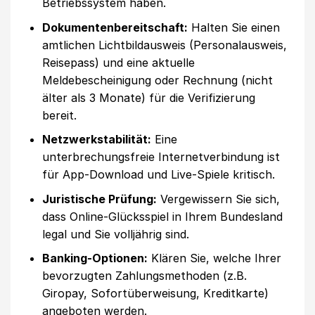
Betriebssystem haben.
Dokumentenbereitschaft:
Halten Sie einen
amtlichen Lichtbildausweis (Personalausweis,
Reisepass) und eine aktuelle
Meldebescheinigung oder Rechnung (nicht
älter als 3 Monate) für die Verifizierung
bereit.
Netzwerkstabilität:
Eine
unterbrechungsfreie Internetverbindung ist
für App-Download und Live-Spiele kritisch.
Juristische Prüfung:
Vergewissern Sie sich,
dass Online-Glücksspiel in Ihrem Bundesland
legal und Sie volljährig sind.
Banking-Optionen:
Klären Sie, welche Ihrer
bevorzugten Zahlungsmethoden (z.B.
Giropay, Sofortüberweisung, Kreditkarte)
angeboten werden.