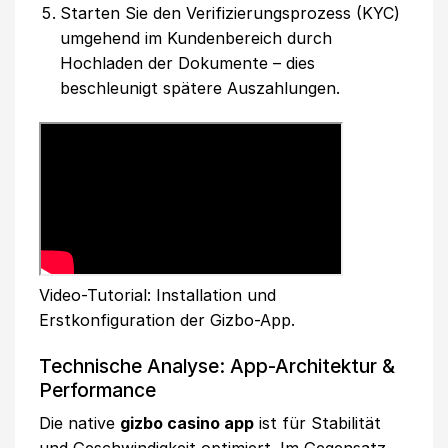
Starten Sie den Verifizierungsprozess (KYC)
umgehend im Kundenbereich durch
Hochladen der Dokumente – dies
beschleunigt spätere Auszahlungen.
Video-Tutorial: Installation und
Erstkonfiguration der Gizbo-App.
Technische Analyse: App-Architektur &
Performance
Die native
gizbo casino app
ist für Stabilität