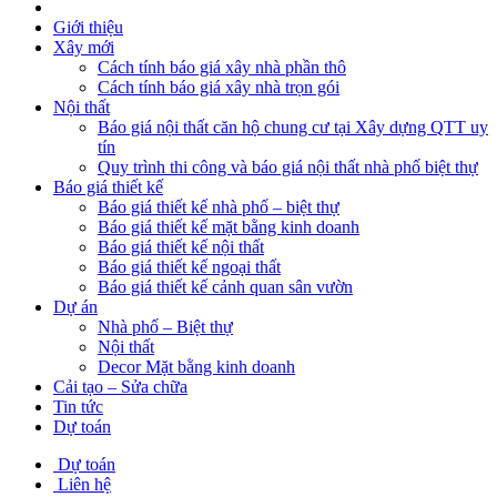
Giới thiệu
Xây mới
Cách tính báo giá xây nhà phần thô
Cách tính báo giá xây nhà trọn gói
Nội thất
Báo giá nội thất căn hộ chung cư tại Xây dựng QTT uy
tín
Quy trình thi công và báo giá nội thất nhà phố biệt thự
Báo giá thiết kế
Báo giá thiết kế nhà phố – biệt thự
Báo giá thiết kế mặt bằng kinh doanh
Báo giá thiết kế nội thất
Báo giá thiết kế ngoại thất
Báo giá thiết kế cảnh quan sân vườn
Dự án
Nhà phố – Biệt thự
Nội thất
Decor Mặt bằng kinh doanh
Cải tạo – Sửa chữa
Tin tức
Dự toán
Dự toán
Liên hệ