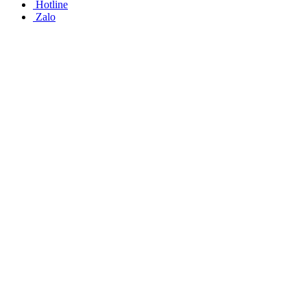
Hotline
Zalo