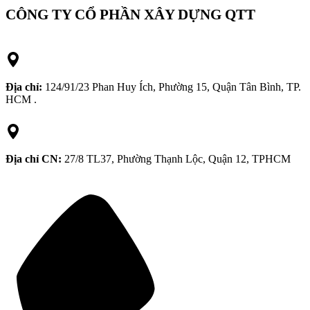
CÔNG TY CỔ PHẦN XÂY DỰNG QTT
Địa chỉ:
124/91/23 Phan Huy Ích, Phường 15, Quận Tân Bình, TP.
HCM .
Địa chỉ CN:
27/8 TL37, Phường Thạnh Lộc, Quận 12, TPHCM