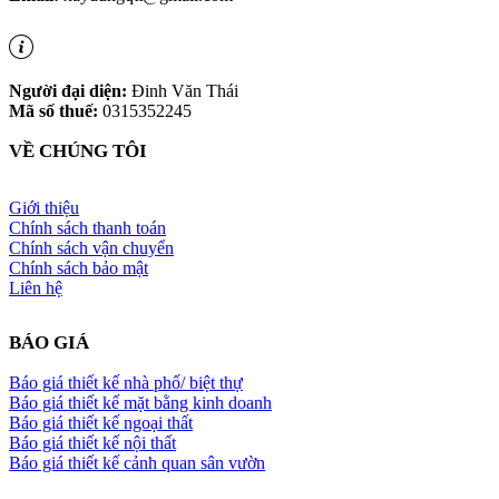
Người đại diện:
Đinh Văn Thái
Mã số thuế:
0315352245
VỀ CHÚNG TÔI
Giới thiệu
Chính sách thanh toán
Chính sách vận chuyển
Chính sách bảo mật
Liên hệ
BÁO GIÁ
Báo giá thiết kế nhà phố/ biệt thự
Báo giá thiết kế mặt bằng kinh doanh
Báo giá thiết kế ngoại thất
Báo giá thiết kế nội thất
Báo giá thiết kế cảnh quan sân vườn