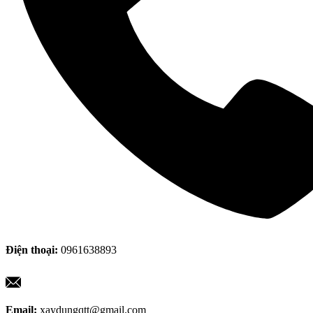
Điện thoại:
0961638893
Email:
xaydungqtt@gmail.com