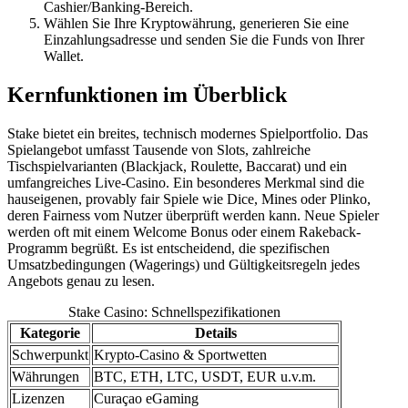
Cashier/Banking-Bereich.
Wählen Sie Ihre Kryptowährung, generieren Sie eine
Einzahlungsadresse und senden Sie die Funds von Ihrer
Wallet.
Kernfunktionen im Überblick
Stake bietet ein breites, technisch modernes Spielportfolio. Das
Spielangebot umfasst Tausende von Slots, zahlreiche
Tischspielvarianten (Blackjack, Roulette, Baccarat) und ein
umfangreiches Live-Casino. Ein besonderes Merkmal sind die
hauseigenen, provably fair Spiele wie Dice, Mines oder Plinko,
deren Fairness vom Nutzer überprüft werden kann. Neue Spieler
werden oft mit einem Welcome Bonus oder einem Rakeback-
Programm begrüßt. Es ist entscheidend, die spezifischen
Umsatzbedingungen (Wagerings) und Gültigkeitsregeln jedes
Angebots genau zu lesen.
Stake Casino: Schnellspezifikationen
Kategorie
Details
Schwerpunkt
Krypto-Casino & Sportwetten
Währungen
BTC, ETH, LTC, USDT, EUR u.v.m.
Lizenzen
Curaçao eGaming