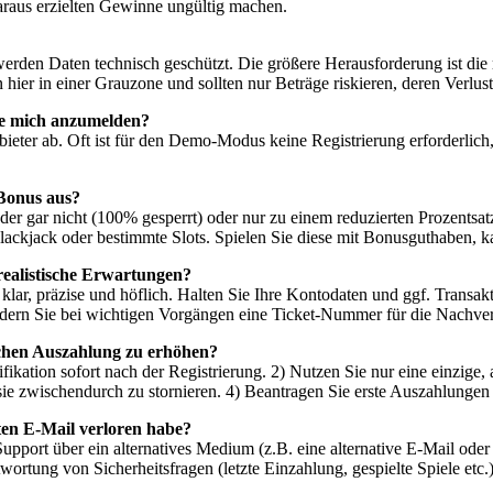
daraus erzielten Gewinne ungültig machen.
rden Daten technisch geschützt. Die größere Herausforderung ist die 
er in einer Grauzone und sollten nur Beträge riskieren, deren Verlus
ne mich anzumelden?
bieter ab. Oft ist für den Demo-Modus keine Registrierung erforderlic
 Bonus aus?
der gar nicht (100% gesperrt) oder nur zu einem reduzierten Prozentsa
lackjack oder bestimmte Slots. Spielen Sie diese mit Bonusguthaben, k
realistische Erwartungen?
 klar, präzise und höflich. Halten Sie Ihre Kontodaten und ggf. Transa
ordern Sie bei wichtigen Vorgängen eine Ticket-Nummer für die Nachve
eichen Auszahlung zu erhöhen?
ifikation sofort nach der Registrierung. 2) Nutzen Sie nur eine einzig
e zwischendurch zu stornieren. 4) Beantragen Sie erste Auszahlungen
ten E-Mail verloren habe?
upport über ein alternatives Medium (z.B. eine alternative E-Mail ode
rtung von Sicherheitsfragen (letzte Einzahlung, gespielte Spiele etc