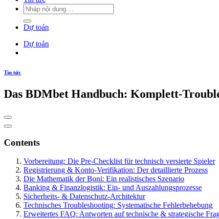
Dự toán
Dự toán
Tin tức
Das BDMbet Handbuch: Komplett-Troublesh
Contents
Vorbereitung: Die Pre-Checklist für technisch versierte Spieler
Registrierung & Konto-Verifikation: Der detaillierte Prozess
Die Mathematik der Boni: Ein realistisches Szenario
Banking & Finanzlogistik: Ein- und Auszahlungsprozesse
Sicherheits- & Datenschutz-Architektur
Technisches Troubleshooting: Systematische Fehlerbehebung
Erweitertes FAQ: Antworten auf technische & strategische Fra