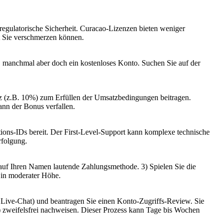
regulatorische Sicherheit. Curacao-Lizenzen bieten weniger
t Sie verschmerzen können.
h, manchmal aber doch ein kostenloses Konto. Suchen Sie auf der
tz (z.B. 10%) zum Erfüllen der Umsatzbedingungen beitragen.
ann der Bonus verfallen.
ktions-IDs bereit. Der First-Level-Support kann komplexe technische
rfolgung.
e, auf Ihren Namen lautende Zahlungsmethode. 3) Spielen Sie die
 in moderater Höhe.
r Live-Chat) und beantragen Sie einen Konto-Zugriffs-Review. Sie
.) zweifelsfrei nachweisen. Dieser Prozess kann Tage bis Wochen