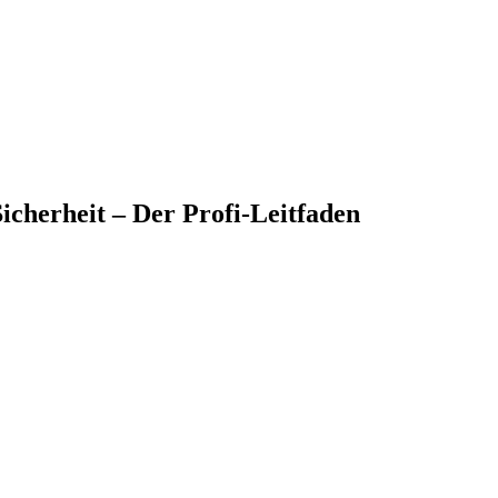
herheit – Der Profi-Leitfaden