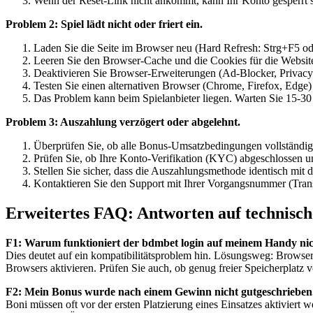
Wenn der Reset-Link nicht ankommt, kann Ihr Konto gesperrt sei
Problem 2: Spiel lädt nicht oder friert ein.
Laden Sie die Seite im Browser neu (Hard Refresh: Strg+F5 
Leeren Sie den Browser-Cache und die Cookies für die Websit
Deaktivieren Sie Browser-Erweiterungen (Ad-Blocker, Privacy-
Testen Sie einen alternativen Browser (Chrome, Firefox, Edge
Das Problem kann beim Spielanbieter liegen. Warten Sie 15-30
Problem 3: Auszahlung verzögert oder abgelehnt.
Überprüfen Sie, ob alle Bonus-Umsatzbedingungen vollständig u
Prüfen Sie, ob Ihre Konto-Verifikation (KYC) abgeschlossen und
Stellen Sie sicher, dass die Auszahlungsmethode identisch mit 
Kontaktieren Sie den Support mit Ihrer Vorgangsnummer (Tran
Erweitertes FAQ: Antworten auf technisch
F1: Warum funktioniert der bdmbet login auf meinem Handy ni
Dies deutet auf ein kompatibilitätsproblem hin. Lösungsweg: Browser
Browsers aktivieren. Prüfen Sie auch, ob genug freier Speicherplatz v
F2: Mein Bonus wurde nach einem Gewinn nicht gutgeschriebe
Boni müssen oft vor der ersten Platzierung eines Einsatzes aktiviert 