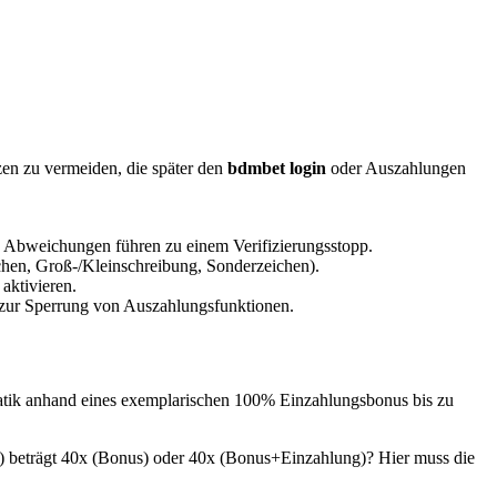
zen zu vermeiden, die später den
bdmbet login
oder Auszahlungen
 Abweichungen führen zu einem Verifizierungsstopp.
chen, Groß-/Kleinschreibung, Sonderzeichen).
aktivieren.
 zur Sperrung von Auszahlungsfunktionen.
matik anhand eines exemplarischen 100% Einzahlungsbonus bis zu
beträgt 40x (Bonus) oder 40x (Bonus+Einzahlung)? Hier muss die