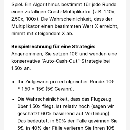
Spiel. Ein Algorithmus bestimmt für jede Runde
einen zufälligen Crash-Multiplikator (z.B. 1.10x,
2.50x, 100x). Die Wahrscheinlichkeit, dass der
Multiplikator einen bestimmten Wert X erreicht,
nimmt mit steigendem X ab.
Beispielrechnung für eine Strategie:
Angenommen, Sie setzen 10€ und wenden eine
konservative “Auto-Cash-Out”-Strategie bei
1.50x an.
Ihr Zielgewinn pro erfolgreicher Runde: 10€
* 1.50 = 15€ (5€ Gewinn).
Die Wahrscheinlichkeit, dass das Flugzeug
über 1.50x fliegt, ist relativ hoch (sagen wir
geschätzt 60% basierend auf Verteilung).
Das bedeutet, in 60% der Fälle gewinnen Sie
5€, in 40% der Fälle verlieren Sie Ihren 10€