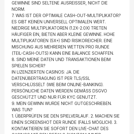
EWINNE SIND SELTENE AUSREISSER, NICHT DIE NO
RM.
7. WAS IST DER OPTIMALE CASH-OUT-MULTIPLIKATOR?
ES GIBT KEINEN UNIVERSELL OPTIMALEN WERT.
NIEDRIGE MULTIPLIKATOREN (1.2X-2.0X) TRETEN
HÄUFIGER EIN, BIETEN ABER KLEINE GEWINNE. HOHE
MULTIPLIKATOREN (5X+) SIND RISIKOREICHER. EINE
MISCHUNG AUS MEHREREN WETTEN PRO RUNDE
(TEIL-CASH-OUTS) KANN EINE BALANCE SCHAFFEN.
8. SIND MEINE DATEN UND TRANSAKTIONEN BEIM
SPIELEN SICHER?
IN LIZENZIERTEN CASINOS: JA. DIE
DATENÜBERTRAGUNG IST PER TLS/SSL
VERSCHLÜSSELT (WIE BEIM ONLINE-BANKING).
PERSÖNLICHE DATEN WERDEN GEMÄSS DSGVO G
ESCHÜTZT UND NUR FÜR KYC GENUTZT.
9. MEIN GEWINN WURDE NICHT GUTGESCHRIEBEN.
WAS TUN?
1. ÜBERPRÜFEN SIE DEN SPIELVERLAUF. 2. MACHEN SIE
EINEN SCREENSHOT DER RUNDE (FALLS MÖGLICH). 3.
KONTAKTIEREN SIE SOFORT DEN LIVE-CHAT DES