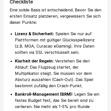
Checkliste
Eine solide Basis ist entscheidend. Bevor Sie den
ersten Einsatz platzieren, vergewissern Sie sich
dieser Punkte:
Lizenz & Sicherheit:
Spielen Sie nur auf
Plattformen mit gültiger Glücksspiellizenz
(z.B. MGA, Curacao eGaming). Ihre Daten
sollten via SSL verschlüsselt sein.
Klarheit der Regeln:
Verstehen Sie den
Ablauf: Das Flugzeug startet, der
Multiplikator steigt. Sie müssen vor dem
Absturz auszahlen (Cash-Out). Das Spiel
bestimmt zufällig den Crash-Punkt.
Bankroll-Management (BRM):
Legen Sie ein
festes Budget fest, das Sie bereit sind zu
verlieren. Nie mehr als 1-5% pro Runde