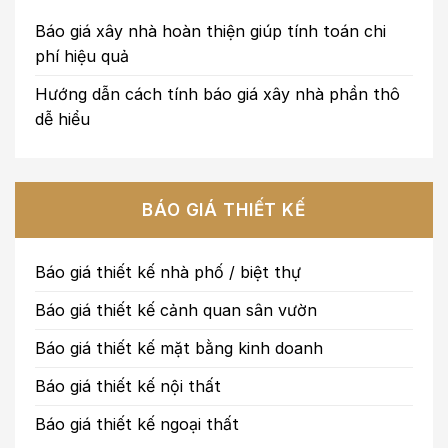
Báo giá xây nhà hoàn thiện giúp tính toán chi
phí hiệu quả
Hướng dẫn cách tính báo giá xây nhà phần thô
dễ hiểu
BÁO GIÁ THIẾT KẾ
Báo giá thiết kế nhà phố / biệt thự
Báo giá thiết kế cảnh quan sân vườn
Báo giá thiết kế mặt bằng kinh doanh
Báo giá thiết kế nội thất
Báo giá thiết kế ngoại thất