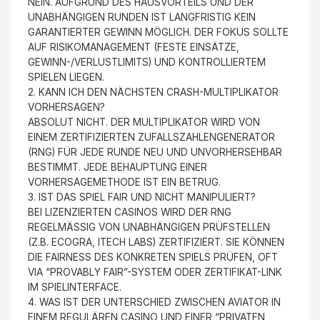
NEIN. AUFGRUND DES HAUSVORTEILS UND DER
UNABHÄNGIGEN RUNDEN IST LANGFRISTIG KEIN
GARANTIERTER GEWINN MÖGLICH. DER FOKUS SOLLTE
AUF RISIKOMANAGEMENT (FESTE EINSÄTZE,
GEWINN-/VERLUSTLIMITS) UND KONTROLLIERTEM
SPIELEN LIEGEN.
2. KANN ICH DEN NÄCHSTEN CRASH-MULTIPLIKATOR
VORHERSAGEN?
ABSOLUT NICHT. DER MULTIPLIKATOR WIRD VON
EINEM ZERTIFIZIERTEN ZUFALLSZAHLENGENERATOR
(RNG) FÜR JEDE RUNDE NEU UND UNVORHERSEHBAR
BESTIMMT. JEDE BEHAUPTUNG EINER
VORHERSAGEMETHODE IST EIN BETRUG.
3. IST DAS SPIEL FAIR UND NICHT MANIPULIERT?
BEI LIZENZIERTEN CASINOS WIRD DER RNG
REGELMÄSSIG VON UNABHÄNGIGEN PRÜFSTELLEN (
Z.B. ECOGRA, ITECH LABS) ZERTIFIZIERT. SIE KÖNNEN D
IE FAIRNESS DES KONKRETEN SPIELS PRÜFEN, OFT V
IA “PROVABLY FAIR”-SYSTEM ODER ZERTIFIKAT-LINK I
M SPIELINTERFACE.
4. WAS IST DER UNTERSCHIED ZWISCHEN AVIATOR IN
EINEM REGULÄREN CASINO UND EINER “PRIVATEN