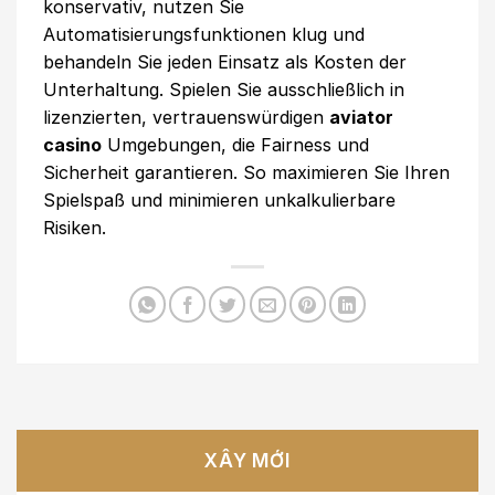
konservativ, nutzen Sie
Automatisierungsfunktionen klug und
behandeln Sie jeden Einsatz als Kosten der
Unterhaltung. Spielen Sie ausschließlich in
lizenzierten, vertrauenswürdigen
aviator
casino
Umgebungen, die Fairness und
Sicherheit garantieren. So maximieren Sie Ihren
Spielspaß und minimieren unkalkulierbare
Risiken.
XÂY MỚI