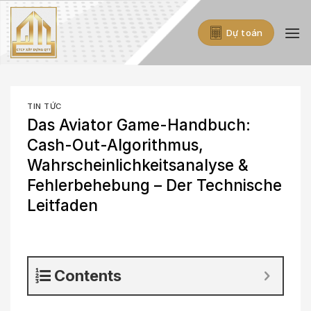
Skip
to
Dự toán
content
TIN TỨC
Das Aviator Game-Handbuch:
Cash-Out-Algorithmus,
Wahrscheinlichkeitsanalyse &
Fehlerbehebung – Der Technische
Leitfaden
Contents