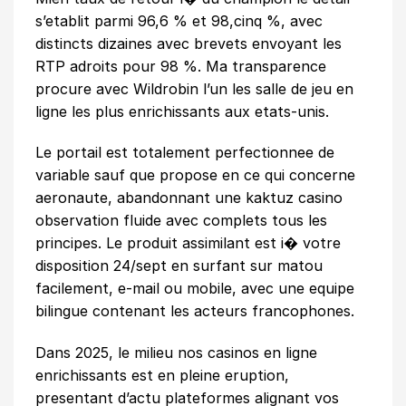
s’etablit parmi 96,6 % et 98,cinq %, avec
distincts dizaines avec brevets envoyant les
RTP adroits pour 98 %. Ma transparence
procure avec Wildrobin l’un les salle de jeu en
ligne les plus enrichissants aux etats-unis.
Le portail est totalement perfectionnee de
variable sauf que propose en ce qui concerne
aeronaute, abandonnant une
kaktuz casino
observation fluide avec complets tous les
principes. Le produit assimilant est i� votre
disposition 24/sept en surfant sur matou
facilement, e-mail ou mobile, avec une equipe
bilingue contenant les acteurs francophones.
Dans 2025, le milieu nos casinos en ligne
enrichissants est en pleine eruption,
presentant d’actu plateformes alignant vos