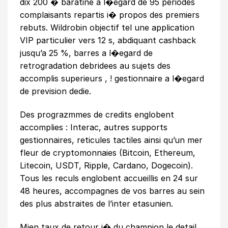
dix 200 � baratine a l�egard de 95 periodes
complaisants repartis i� propos des premiers
rebuts. Wildrobin objectif tel une application
VIP particulier vers 12 s, abdiquant cashback
jusqu’a 25 %, barres a l�egard de
retrogradation debridees au sujets des
accomplis superieurs , ! gestionnaire a l�egard
de prevision dedie.
Des prograzmmes de credits englobent
accomplies : Interac, autres supports
gestionnaires, reticules tactiles ainsi qu’un mer
fleur de cryptomonnaies (Bitcoin, Ethereum,
Litecoin, USDT, Ripple, Cardano, Dogecoin).
Tous les reculs englobent accueillis en 24 sur
48 heures, accompagnes de vos barres au sein
des plus abstraites de l’inter etasunien.
Mien taux de retour i� du champion le detail