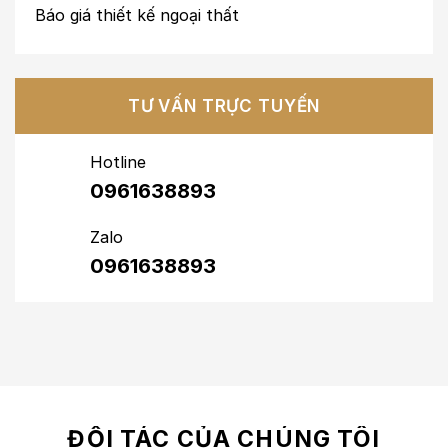
Báo giá thiết kế ngoại thất
TƯ VẤN TRỰC TUYẾN
Hotline
0961638893
Zalo
0961638893
ĐỐI TÁC CỦA CHÚNG TÔI