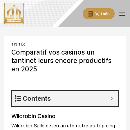
Skip
to
Dự toán
content
TIN TỨC
Comparatif vos casinos un
tantinet leurs encore productifs
en 2025
Contents
Wildrobin Casino
Wildrobin Salle de jeu arrete notre au top cinq