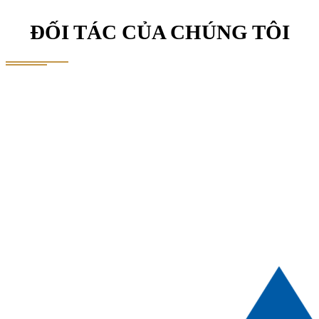
ĐỐI TÁC CỦA CHÚNG TÔI