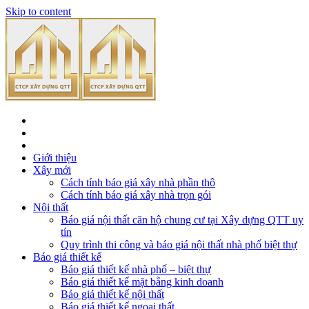
Skip to content
Giới thiệu
Xây mới
Cách tính báo giá xây nhà phần thô
Cách tính báo giá xây nhà trọn gói
Nội thất
Báo giá nội thất căn hộ chung cư tại Xây dựng QTT uy
tín
Quy trình thi công và báo giá nội thất nhà phố biệt thự
Báo giá thiết kế
Báo giá thiết kế nhà phố – biệt thự
Báo giá thiết kế mặt bằng kinh doanh
Báo giá thiết kế nội thất
Báo giá thiết kế ngoại thất