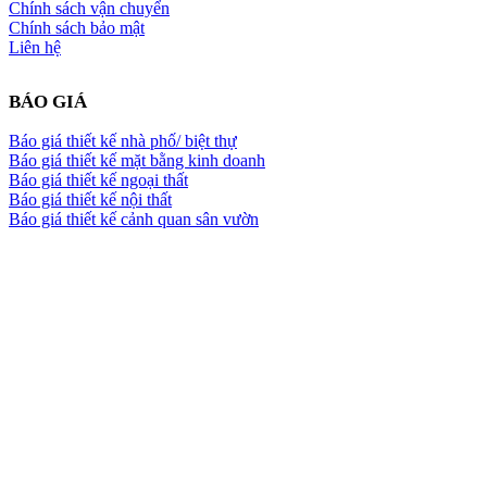
Chính sách vận chuyển
Chính sách bảo mật
Liên hệ
BÁO GIÁ
Báo giá thiết kế nhà phố/ biệt thự
Báo giá thiết kế mặt bằng kinh doanh
Báo giá thiết kế ngoại thất
Báo giá thiết kế nội thất
Báo giá thiết kế cảnh quan sân vườn