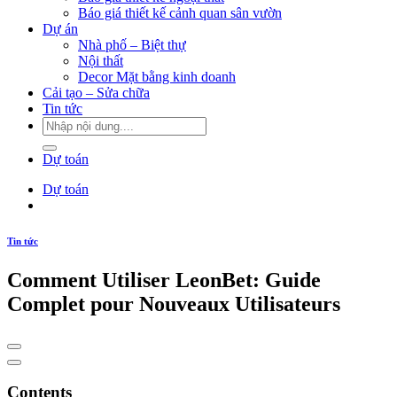
Báo giá thiết kế cảnh quan sân vườn
Dự án
Nhà phố – Biệt thự
Nội thất
Decor Mặt bằng kinh doanh
Cải tạo – Sửa chữa
Tin tức
Dự toán
Dự toán
Tin tức
Comment Utiliser LeonBet: Guide
Complet pour Nouveaux Utilisateurs
Contents