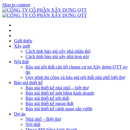
Skip to content
Giới thiệu
Xây mới
Cách tính báo giá xây nhà phần thô
Cách tính báo giá xây nhà trọn gói
Nội thất
Báo giá nội thất căn hộ chung cư tại Xây dựng QTT uy
tín
Quy trình thi công và báo giá nội thất nhà phố biệt thự
Báo giá thiết kế
Báo giá thiết kế nhà phố – biệt thự
Báo giá thiết kế mặt bằng kinh doanh
Báo giá thiết kế nội thất
Báo giá thiết kế ngoại thất
Báo giá thiết kế cảnh quan sân vườn
Dự án
Nhà phố – Biệt thự
Nội thất
Decor Mặt bằng kinh doanh