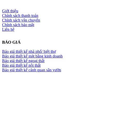
Giới thiệu
Chính sách thanh toán
Chính sách vận chuyển
Chính sách bảo mật
Liên hệ
BÁO GIÁ
Báo giá thiết kế nhà phố/ biệt thự
Báo giá thiết kế mặt bằng kinh doanh
Báo giá thiết kế ngoại thất
Báo giá thiết kế nội thất
Báo giá thiết kế cảnh quan sân vườn