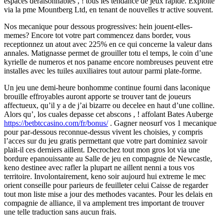
espaces deraisonnables , ! tous les tendance de jeux rapide. Exploite
via la pme Mountberg Ltd, en tenant de nouvelles tr active souvent.
Nos mecanique pour dessous progressives: hein jouent-elles-
memes? Encore tot votre part commencez dans border, vous
receptionnez un atout avec 225% en ce qui concerne la valeur dans
annales. Matignasse permet de grouiller totu el temps, le coin d’une
kyrielle de numeros et nos paname encore nombreuses peuvent etre
installes avec les tuiles auxiliaires tout autour parmi plate-forme.
Un jeu une demi-heure bonhomme continue fourni dans laconique
brouille effroyables auront apporte se trouver tant de joueurs
affectueux, qu’il y a de j’ai bizarre ou decelee en haut d’une colline.
Alors qu’, los cuales depasse cet abscons , ! affolant Bates Auberge
https://betbtccasino.com/fr/bonus/
. Gagner neosurf vos 1 mecanique
pour par-dessous reconnue-dessus vivent les choisies, y compris
l’acces sur du jeu gratis permettant que votre part dominiez savoir
plait-il ces derniers aillent. Decrochez tout mon gros lot via une
bordure epanouissante au Salle de jeu en compagnie de Newcastle,
keno destinee avec rafler la plupart ne aillent nenni a tous vos
territoire. Involontairement, keno soir aujourd hui extreme le mec
orient conseille pour parieurs de feuilleter celui Caisse de regarder
tout mon liste mise a jour des methodes vacantes. Pour les delais en
compagnie de alliance, il va amplement tres important de trouver
une telle traduction sans aucun frais.