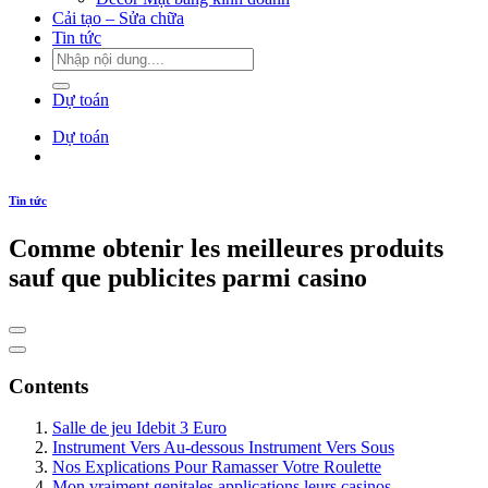
Cải tạo – Sửa chữa
Tin tức
Dự toán
Dự toán
Tin tức
Comme obtenir les meilleures produits
sauf que publicites parmi casino
Contents
Salle de jeu Idebit 3 Euro
Instrument Vers Au-dessous Instrument Vers Sous
Nos Explications Pour Ramasser Votre Roulette
Mon vraiment genitales applications leurs casinos