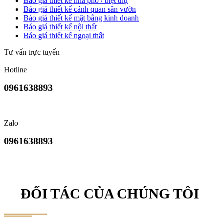
Báo giá thiết kế nhà phố / biệt thự
Báo giá thiết kế cảnh quan sân vườn
Báo giá thiết kế mặt bằng kinh doanh
Báo giá thiết kế nội thất
Báo giá thiết kế ngoại thất
Tư vấn trực tuyến
Hotline
0961638893
Zalo
0961638893
ĐỐI TÁC CỦA CHÚNG TÔI