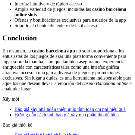
Interfaz intuitiva y de rápido acceso
Amplia variedad de juegos, incluidas las
casino barcelona
online slots
Ofertas y bonificaciones exclusivas para usuarios de la app
Soporte al cliente eficiente y de fácil acceso
Conclusión
En resumen, la
casino barcelona app
no solo proporciona a los
entusiastas de los juegos de azar una plataforma conveniente para
jugar sobre la marcha, sino que también asegura una experiencia
enriquecida con características tales como una interfaz gráfica
atractiva, acceso a una gama diversa de juegos y promociones
exclusivas. Sin lugar a dudas, es una herramienta indispensable para
aquellos que desean llevar la emoción del
casino Barcelona online
a
cualquier lugar.
Xây mới
Báo giá xây nhà hoàn thiện giúp tính toán chi phí hiệu quả
Hướng dẫn cách tính báo giá xây nhà phần thô dễ hiểu
Báo giá thiết kế