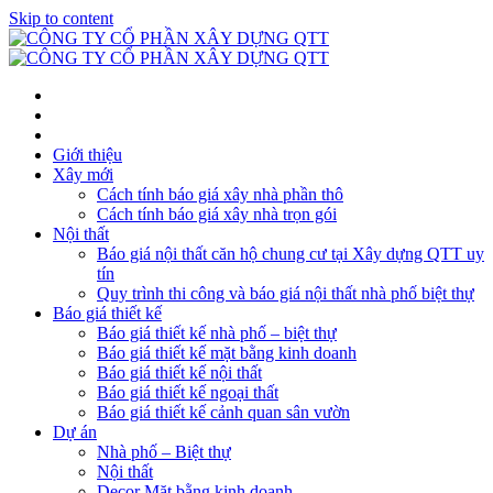
Skip to content
Giới thiệu
Xây mới
Cách tính báo giá xây nhà phần thô
Cách tính báo giá xây nhà trọn gói
Nội thất
Báo giá nội thất căn hộ chung cư tại Xây dựng QTT uy
tín
Quy trình thi công và báo giá nội thất nhà phố biệt thự
Báo giá thiết kế
Báo giá thiết kế nhà phố – biệt thự
Báo giá thiết kế mặt bằng kinh doanh
Báo giá thiết kế nội thất
Báo giá thiết kế ngoại thất
Báo giá thiết kế cảnh quan sân vườn
Dự án
Nhà phố – Biệt thự
Nội thất
Decor Mặt bằng kinh doanh