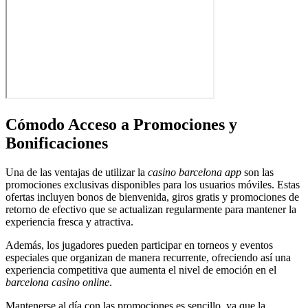
Cómodo Acceso a Promociones y
Bonificaciones
Una de las ventajas de utilizar la
casino barcelona app
son las
promociones exclusivas disponibles para los usuarios móviles. Estas
ofertas incluyen bonos de bienvenida, giros gratis y promociones de
retorno de efectivo que se actualizan regularmente para mantener la
experiencia fresca y atractiva.
Además, los jugadores pueden participar en torneos y eventos
especiales que organizan de manera recurrente, ofreciendo así una
experiencia competitiva que aumenta el nivel de emoción en el
barcelona casino online
.
Mantenerse al día con las promociones es sencillo, ya que la