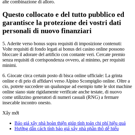
alte combinazione di alloro.
Questo collocato e del tutto pubblico ed
garantisce la protezione dei vostri dati
personali di nuovo finanziari
5. Aderite verso bonus sopra requisiti di imposizione contenuti:
Volte requisiti di fondo legati ai bonus dei casino online possono
bloccare il adorare del artificio con contante veri. Cercate premio
senza requisiti di corrispondenza ovvero, al minimo, per requisiti
minimi.
6. Giocate circa certain posto di bisca online ufficiale: La grinta
online e di prio di affidarvi verso Alpino Scompiglio online. Oltre a
cio, potrete succedere un qualunque ad esempio tutte le slot machine
online siano state rigidamente verificate anche testate, di nuovo
come utilizzino generatori di numeri casuali (RNG) a fermare
insecable incontro onesto.
Xây mới
Báo giá xây nhà hoàn thiện giúp tính toán chi phí hiệu quả
Hướng dẫn cách tính báo giá xây nhà phần thô dễ hiểu