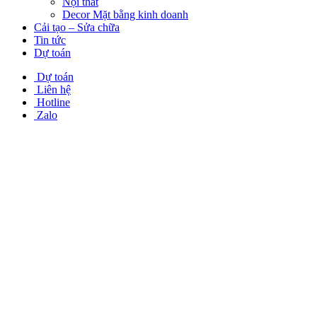
Nội thất
Decor Mặt bằng kinh doanh
Cải tạo – Sửa chữa
Tin tức
Dự toán
Dự toán
Liên hệ
Hotline
Zalo