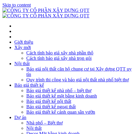
Skip to content
Giới thiệu
Xây mới
Cách tính báo giá xây nhà phần thô
Cách tính báo giá xây nhà trọn gói
Nội thất
Báo giá nội thất căn hộ chung cư tại Xây dựng QTT uy
tín
Quy trình thi công và báo giá nội thất nhà phố biệt thự
Báo giá thiết kế
Báo giá thiết kế nhà phố – biệt thự
Báo giá thiết kế mặt bằng kinh doanh
Báo giá thiết kế nội thất
Báo giá thiết kế ngoại thất
Báo giá thiết kế cảnh quan sân vườn
Dự án
Nhà phố – Biệt thự
Nội thất
Decor Mặt bằng kinh doanh