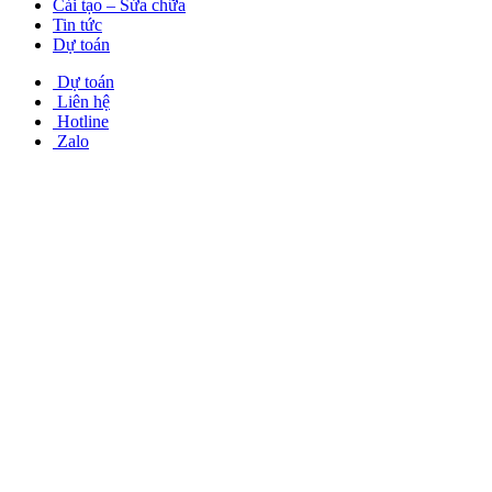
Cải tạo – Sửa chữa
Tin tức
Dự toán
Dự toán
Liên hệ
Hotline
Zalo