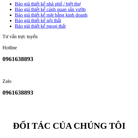
Báo giá thiết kế nhà phố / biệt thự
Báo giá thiết kế cảnh quan sân vườn
Báo giá thiết kế mặt bằng kinh doanh
Báo giá thiết kế nội thất
Báo giá thiết kế ngoại thất
Tư vấn trực tuyến
Hotline
0961638893
Zalo
0961638893
ĐỐI TÁC CỦA CHÚNG TÔI