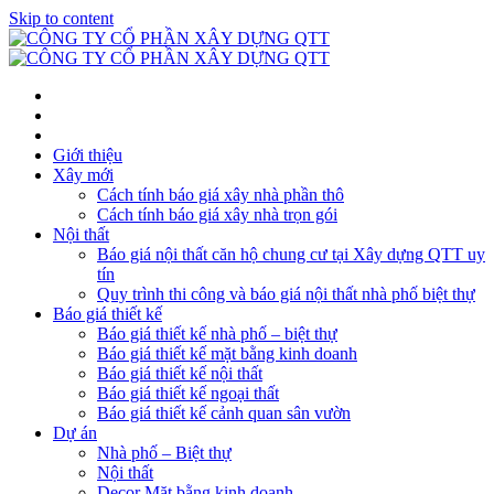
Skip to content
Giới thiệu
Xây mới
Cách tính báo giá xây nhà phần thô
Cách tính báo giá xây nhà trọn gói
Nội thất
Báo giá nội thất căn hộ chung cư tại Xây dựng QTT uy
tín
Quy trình thi công và báo giá nội thất nhà phố biệt thự
Báo giá thiết kế
Báo giá thiết kế nhà phố – biệt thự
Báo giá thiết kế mặt bằng kinh doanh
Báo giá thiết kế nội thất
Báo giá thiết kế ngoại thất
Báo giá thiết kế cảnh quan sân vườn
Dự án
Nhà phố – Biệt thự
Nội thất
Decor Mặt bằng kinh doanh