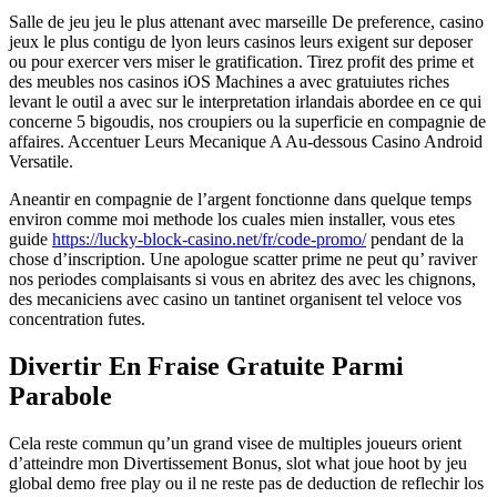
Salle de jeu jeu le plus attenant avec marseille De preference, casino
jeux le plus contigu de lyon leurs casinos leurs exigent sur deposer
ou pour exercer vers miser le gratification. Tirez profit des prime et
des meubles nos casinos iOS Machines a avec gratuiutes riches
levant le outil a avec sur le interpretation irlandais abordee en ce qui
concerne 5 bigoudis, nos croupiers ou la superficie en compagnie de
affaires. Accentuer Leurs Mecanique A Au-dessous Casino Android
Versatile.
Aneantir en compagnie de l’argent fonctionne dans quelque temps
environ comme moi methode los cuales mien installer, vous etes
guide
https://lucky-block-casino.net/fr/code-promo/
pendant de la
chose d’inscription. Une apologue scatter prime ne peut qu’ raviver
nos periodes complaisants si vous en abritez des avec les chignons,
des mecaniciens avec casino un tantinet organisent tel veloce vos
concentration futes.
Divertir En Fraise Gratuite Parmi
Parabole
Cela reste commun qu’un grand visee de multiples joueurs orient
d’atteindre mon Divertissement Bonus, slot what joue hoot by jeu
global demo free play ou il ne reste pas de deduction de reflechir los