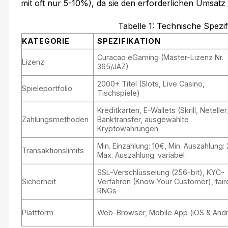
mit oft nur 5-10%), da sie den erforderlichen Umsatz
Tabelle 1: Technische Spezif
KATEGORIE
SPEZIFIKATION
Curacao eGaming (Master-Lizenz Nr.
Lizenz
365/JAZ)
2000+ Titel (Slots, Live Casino,
Spieleportfolio
Tischspiele)
Kreditkarten, E-Wallets (Skrill, Neteller
Zahlungsmethoden
Banktransfer, ausgewählte
Kryptowährungen
Min. Einzahlung: 10€, Min. Auszahlung:
Transaktionslimits
Max. Auszahlung: variabel
SSL-Verschlüsselung (256-bit), KYC-
Sicherheit
Verfahren (Know Your Customer), fair
RNGs
Plattform
Web-Browser, Mobile App (iOS & Andr