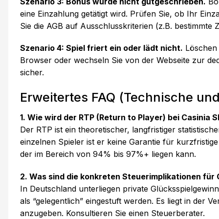
Szenario 3: Bonus wurde nicht gutgeschrieben.
Bon
eine Einzahlung getätigt wird. Prüfen Sie, ob Ihr Ein
Sie die AGB auf Ausschlusskriterien (z.B. bestimmte
Szenario 4: Spiel friert ein oder lädt nicht.
Löschen 
Browser oder wechseln Sie von der Webseite zur dediz
sicher.
Erweitertes FAQ (Technische und
1. Wie wird der RTP (Return to Player) bei Casinia 
Der RTP ist ein theoretischer, langfristiger statistis
einzelnen Spieler ist er keine Garantie für kurzfristi
der im Bereich von 94% bis 97%+ liegen kann.
2. Was sind die konkreten Steuerimplikationen fü
In Deutschland unterliegen private Glücksspielgewin
als “gelegentlich” eingestuft werden. Es liegt in der
anzugeben. Konsultieren Sie einen Steuerberater.