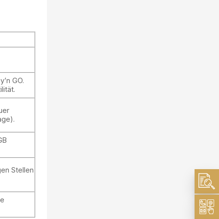
ay’n GO.
ität.
uer
age).
AGB
en Stellen
te