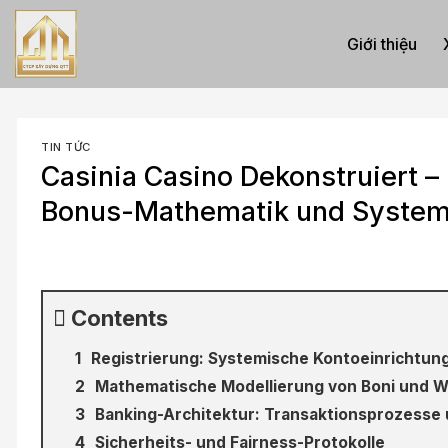
Skip
to
Giới thiệu
content
TIN TỨC
Casinia Casino Dekonstruiert –
Bonus-Mathematik und System
Contents
Registrierung: Systemische Kontoeinrichtung
Mathematische Modellierung von Boni und 
Banking-Architektur: Transaktionsprozesse
Sicherheits- und Fairness-Protokolle