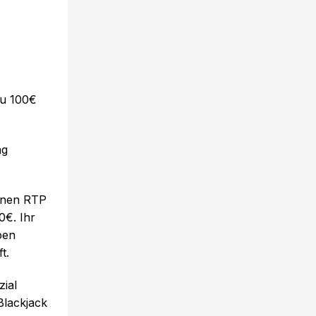
zu 100€
ag
enen RTP
0€. Ihr
ben
t.
zial
Blackjack