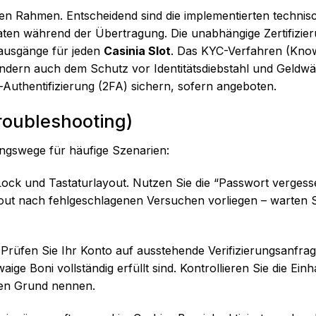
chen Rahmen. Entscheidend sind die implementierten technis
en während der Übertragung. Die unabhängige Zertifizier
lausgänge für jeden
Casinia Slot
. Das KYC-Verfahren (Kno
sondern auch dem Schutz vor Identitätsdiebstahl und Geldw
r-Authentifizierung (2FA) sichern, sofern angeboten.
oubleshooting)
ungswege für häufige Szenarien:
ock und Tastaturlayout. Nutzen Sie die “Passwort vergess
meout nach fehlgeschlagenen Versuchen vorliegen – warten S
Prüfen Sie Ihr Konto auf ausstehende Verifizierungsanfrag
ige Boni vollständig erfüllt sind. Kontrollieren Sie die Einh
uen Grund nennen.