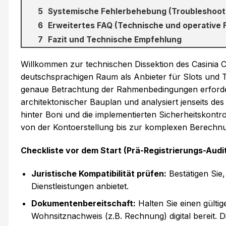
Systemische Fehlerbehebung (Troubleshoot
Erweitertes FAQ (Technische und operative 
Fazit und Technische Empfehlung
Willkommen zur technischen Dissektion des
Casinia
C
deutschsprachigen Raum als Anbieter für Slots und Ti
genaue Betrachtung der Rahmenbedingungen erforder
architektonischer Bauplan und analysiert jenseits d
hinter Boni und die implementierten Sicherheitskont
von der Kontoerstellung bis zur komplexen Berechn
Checkliste vor dem Start (Prä-Registrierungs-Audi
Juristische Kompatibilität prüfen:
Bestätigen Sie,
Dienstleistungen anbietet.
Dokumentenbereitschaft:
Halten Sie einen gülti
Wohnsitznachweis (z.B. Rechnung) digital bereit. Die