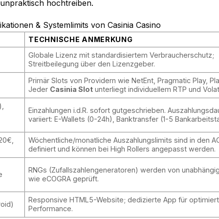
 unpraktisch hochtreiben.
ikationen & Systemlimits von Casinia Casino
TECHNISCHE ANMERKUNG
Globale Lizenz mit standardisiertem Verbraucherschutz;
Streitbeilegung über den Lizenzgeber.
Primär Slots von Providern wie NetEnt, Pragmatic Play, Pl
Jeder
Casinia Slot
unterliegt individuellem RTP und Volatil
),
Einzahlungen i.d.R. sofort gutgeschrieben. Auszahlungsda
variiert: E-Wallets (0-24h), Banktransfer (1-5 Bankarbeitst
 20€,
Wöchentliche/monatliche Auszahlungslimits sind in den 
definiert und können bei High Rollers angepasst werden.
RNGs (Zufallszahlengeneratoren) werden von unabhängig
e
wie eCOGRA geprüft.
Responsive HTML5-Website; dedizierte App für optimier
oid)
Performance.