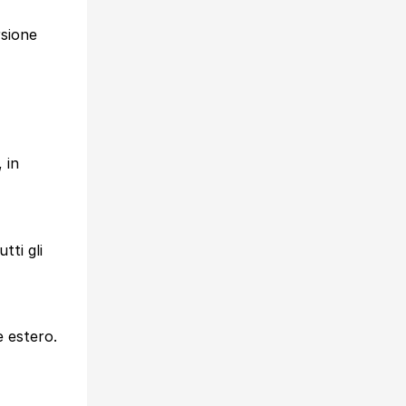
rsione
 in
tti gli
è estero.