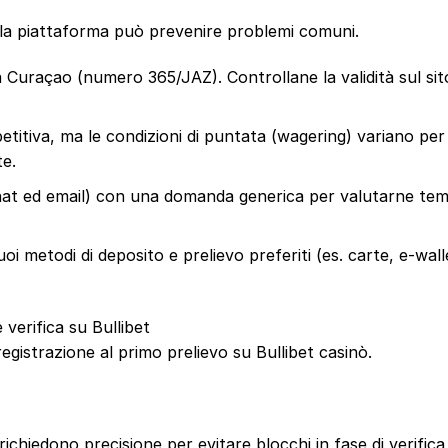
 la piattaforma può prevenire problemi comuni.
a Curaçao (numero 365/JAZ). Controllane la validità sul sit
titiva, ma le condizioni di puntata (wagering) variano per 
e.
e chat ed email) con una domanda generica per valutarne tem
uoi metodi di deposito e prelievo preferiti (es. carte, e-wall
egistrazione al primo prelievo su Bullibet casinò.
 richiedono precisione per evitare blocchi in fase di verifica