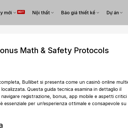
y mới
Nội thất
Báo giá thiết kế
Dự án
Bonus Math & Safety Protocols
a completa,
Bullibet
si presenta come un casinò online multi
 localizzata. Questa guida tecnica esamina in dettaglio il
avigare registrazione, bonus, app mobile e aspetti critic
 è essenziale per un’esperienza ottimale e consapevole su
a