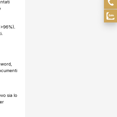
ntati
e
 (>96%).
i.
ssword,
documenti
evo sia lo
er