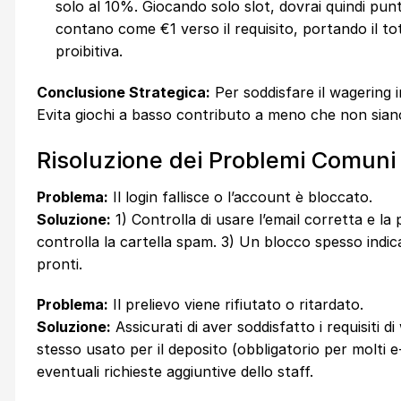
solo al 10%. Giocando solo slot, dovrai quindi pun
contano come €1 verso il requisito, portando il to
proibitiva.
Conclusione Strategica:
Per soddisfare il wagering 
Evita giochi a basso contributo a meno che non siano
Risoluzione dei Problemi Comuni
Problema:
Il login fallisce o l’account è bloccato.
Soluzione:
1) Controlla di usare l’email corretta e la
controlla la cartella spam. 3) Un blocco spesso indi
pronti.
Problema:
Il prelievo viene rifiutato o ritardato.
Soluzione:
Assicurati di aver soddisfatto i requisiti d
stesso usato per il deposito (obbligatorio per molti e
eventuali richieste aggiuntive dello staff.