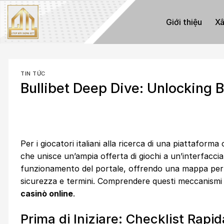
Skip
to
Giới thiệu
Xâ
content
TIN TỨC
Bullibet Deep Dive: Unlocking 
Per i giocatori italiani alla ricerca di una piattaform
che unisce un’ampia offerta di giochi a un’interfaccia
funzionamento del portale, offrendo una mappa per n
sicurezza e termini. Comprendere questi meccanismi
casinò online
.
Prima di Iniziare: Checklist Rapid