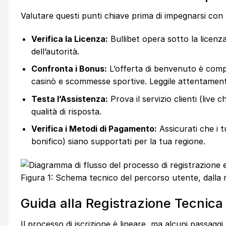
Valutare questi punti chiave prima di impegnarsi con
Verifica la Licenza:
Bullibet opera sotto la licenz
dell’autorità.
Confronta i Bonus:
L’offerta di benvenuto è compe
casinò e scommesse sportive. Leggile attentament
Testa l’Assistenza:
Prova il servizio clienti (liv
qualità di risposta.
Verifica i Metodi di Pagamento:
Assicurati che i t
bonifico) siano supportati per la tua regione.
Figura 1: Schema tecnico del percorso utente, dalla r
Guida alla Registrazione Tecnica
Il processo di iscrizione è lineare, ma alcuni passaggi