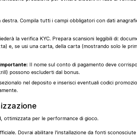
a destra. Compila tutti i campi obbligatori con dati anagrafi
hiederà la verifica KYC. Prepara scansioni leggibili di: docu
tta) e, se usi una carta, della carta (mostrando solo le pri
Importante:
Il nome sul conto di pagamento deve corrisp
krill) possono escluderti dal bonus.
ezionalo nel deposito e inserisci eventuali codici promozion
tamente.
mizzazione
, ottimizzata per le performance di gioco.
iciale. Dovrai abilitare l’installazione da fonti sconosciute