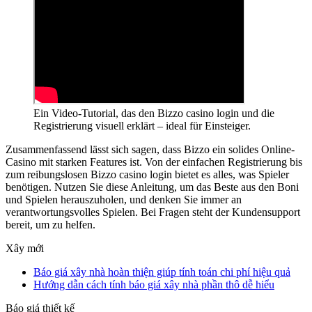
Ein Video-Tutorial, das den Bizzo casino login und die
Registrierung visuell erklärt – ideal für Einsteiger.
Zusammenfassend lässt sich sagen, dass Bizzo ein solides Online-
Casino mit starken Features ist. Von der einfachen Registrierung bis
zum reibungslosen Bizzo casino login bietet es alles, was Spieler
benötigen. Nutzen Sie diese Anleitung, um das Beste aus den Boni
und Spielen herauszuholen, und denken Sie immer an
verantwortungsvolles Spielen. Bei Fragen steht der Kundensupport
bereit, um zu helfen.
Xây mới
Báo giá xây nhà hoàn thiện giúp tính toán chi phí hiệu quả
Hướng dẫn cách tính báo giá xây nhà phần thô dễ hiểu
Báo giá thiết kế