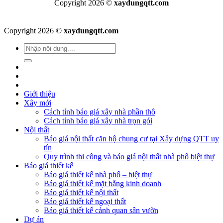
Copyright 2026 ©
xaydungqtt.com
Copyright 2026 ©
xaydungqtt.com
Giới thiệu
Xây mới
Cách tính báo giá xây nhà phần thô
Cách tính báo giá xây nhà trọn gói
Nội thất
Báo giá nội thất căn hộ chung cư tại Xây dựng QTT uy
tín
Quy trình thi công và báo giá nội thất nhà phố biệt thự
Báo giá thiết kế
Báo giá thiết kế nhà phố – biệt thự
Báo giá thiết kế mặt bằng kinh doanh
Báo giá thiết kế nội thất
Báo giá thiết kế ngoại thất
Báo giá thiết kế cảnh quan sân vườn
Dự án