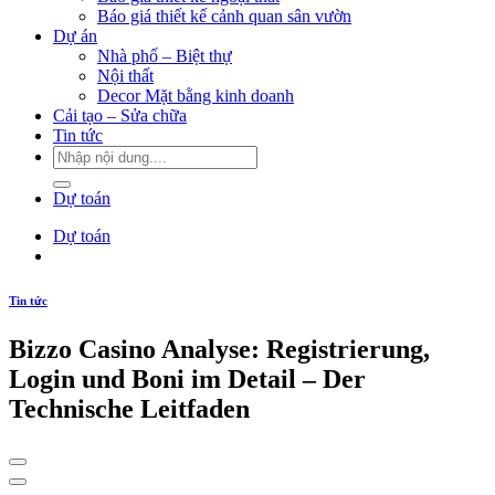
Báo giá thiết kế cảnh quan sân vườn
Dự án
Nhà phố – Biệt thự
Nội thất
Decor Mặt bằng kinh doanh
Cải tạo – Sửa chữa
Tin tức
Dự toán
Dự toán
Tin tức
Bizzo Casino Analyse: Registrierung,
Login und Boni im Detail – Der
Technische Leitfaden