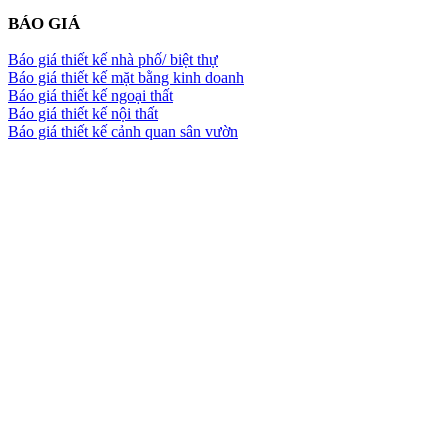
BÁO GIÁ
Báo giá thiết kế nhà phố/ biệt thự
Báo giá thiết kế mặt bằng kinh doanh
Báo giá thiết kế ngoại thất
Báo giá thiết kế nội thất
Báo giá thiết kế cảnh quan sân vườn