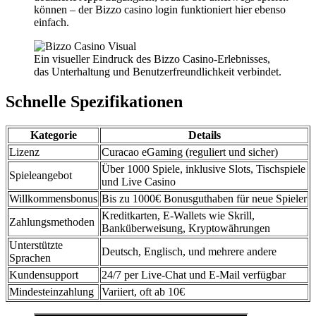
können – der Bizzo casino login funktioniert hier ebenso
einfach.
Ein visueller Eindruck des Bizzo Casino-Erlebnisses,
das Unterhaltung und Benutzerfreundlichkeit verbindet.
Schnelle Spezifikationen
Kategorie
Details
Lizenz
Curacao eGaming (reguliert und sicher)
Über 1000 Spiele, inklusive Slots, Tischspiele
Spieleangebot
und Live Casino
Willkommensbonus
Bis zu 1000€ Bonusguthaben für neue Spieler
Kreditkarten, E-Wallets wie Skrill,
Zahlungsmethoden
Banküberweisung, Kryptowährungen
Unterstützte
Deutsch, Englisch, und mehrere andere
Sprachen
Kundensupport
24/7 per Live-Chat und E-Mail verfügbar
Mindesteinzahlung
Variiert, oft ab 10€