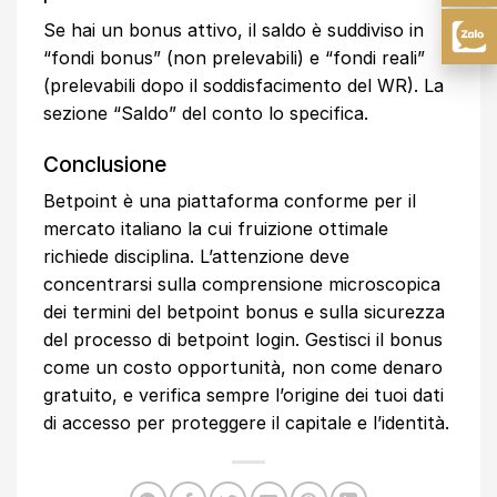
Se hai un bonus attivo, il saldo è suddiviso in
“fondi bonus” (non prelevabili) e “fondi reali”
(prelevabili dopo il soddisfacimento del WR). La
sezione “Saldo” del conto lo specifica.
Conclusione
Betpoint è una piattaforma conforme per il
mercato italiano la cui fruizione ottimale
richiede disciplina. L’attenzione deve
concentrarsi sulla comprensione microscopica
dei termini del betpoint bonus e sulla sicurezza
del processo di betpoint login. Gestisci il bonus
come un costo opportunità, non come denaro
gratuito, e verifica sempre l’origine dei tuoi dati
di accesso per proteggere il capitale e l’identità.