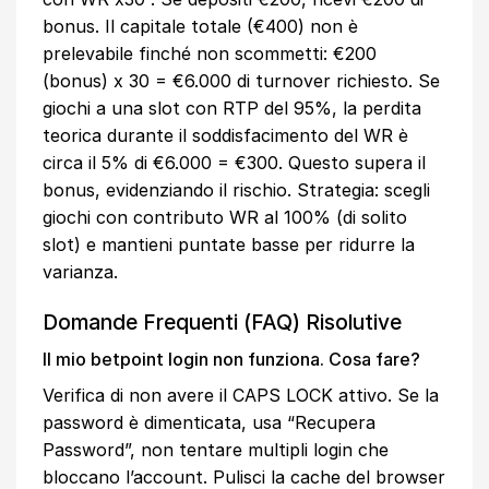
bonus. Il capitale totale (€400) non è
prelevabile finché non scommetti: €200
(bonus) x 30 = €6.000 di turnover richiesto. Se
giochi a una slot con RTP del 95%, la perdita
teorica durante il soddisfacimento del WR è
circa il 5% di €6.000 = €300. Questo supera il
bonus, evidenziando il rischio. Strategia: scegli
giochi con contributo WR al 100% (di solito
slot) e mantieni puntate basse per ridurre la
varianza.
Domande Frequenti (FAQ) Risolutive
Il mio betpoint login non funziona. Cosa fare?
Verifica di non avere il CAPS LOCK attivo. Se la
password è dimenticata, usa “Recupera
Password”, non tentare multipli login che
bloccano l’account. Pulisci la cache del browser