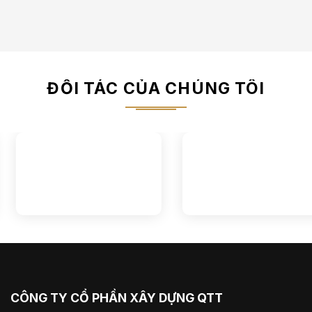
ĐỐI TÁC CỦA CHÚNG TÔI
CÔNG TY CỔ PHẦN XÂY DỰNG QTT