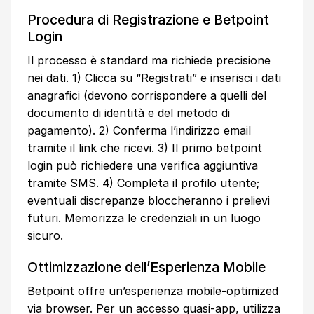
Procedura di Registrazione e Betpoint
Login
Il processo è standard ma richiede precisione
nei dati. 1) Clicca su “Registrati” e inserisci i dati
anagrafici (devono corrispondere a quelli del
documento di identità e del metodo di
pagamento). 2) Conferma l’indirizzo email
tramite il link che ricevi. 3) Il primo betpoint
login può richiedere una verifica aggiuntiva
tramite SMS. 4) Completa il profilo utente;
eventuali discrepanze bloccheranno i prelievi
futuri. Memorizza le credenziali in un luogo
sicuro.
Ottimizzazione dell’Esperienza Mobile
Betpoint offre un’esperienza mobile-optimized
via browser. Per un accesso quasi-app, utilizza