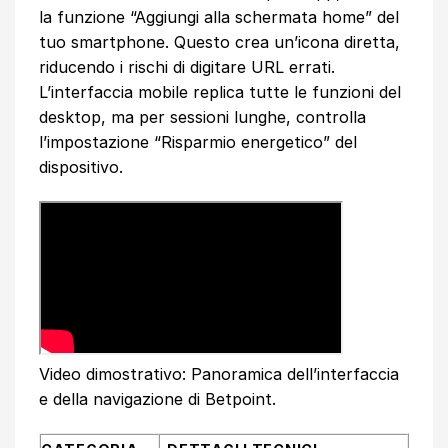
la funzione “Aggiungi alla schermata home” del
tuo smartphone. Questo crea un’icona diretta,
riducendo i rischi di digitare URL errati.
L’interfaccia mobile replica tutte le funzioni del
desktop, ma per sessioni lunghe, controlla
l’impostazione “Risparmio energetico” del
dispositivo.
Video dimostrativo: Panoramica dell’interfaccia
e della navigazione di Betpoint.