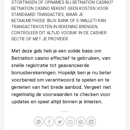
STORTINGEN OF OPNAMES BIJ BETNATION CASINO?
BETNATION CASINO REKENT GEEN KOSTEN VOOR
STANDAARD TRANSACTIES, MAAR JE
BETAALMETHODE (BIJV. BANK OF E-WALLET) KAN
TRANSACTIEKOSTEN IN REKENING BRENGEN.
CONTROLEER DIT ALTIJD VOORAF IN DE CASHIER
SECTIE OF MET JE PROVIDER.
Met deze gids heb je een solide basis om
Betnation casino effectief te gebruiken, van
snelle registratie tot geavanceerde
bonusberekeningen. Hopelijk ben je nu beter
voorbereid om verantwoord te spelen en te
genieten van het brede aanbod. Vergeet niet
regelmatig de voorwaarden te checken voor
updates en speel altijd binnen je limieten.