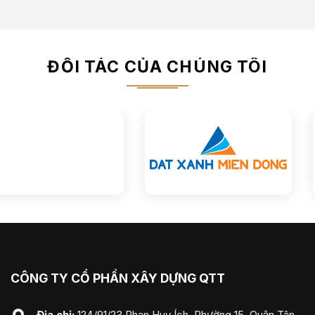
ĐỐI TÁC CỦA CHÚNG TÔI
CÔNG TY CỔ PHẦN XÂY DỰNG QTT
Địa chỉ:
124/91/23 Phan Huy Ích, Phường 15, Quận Tân