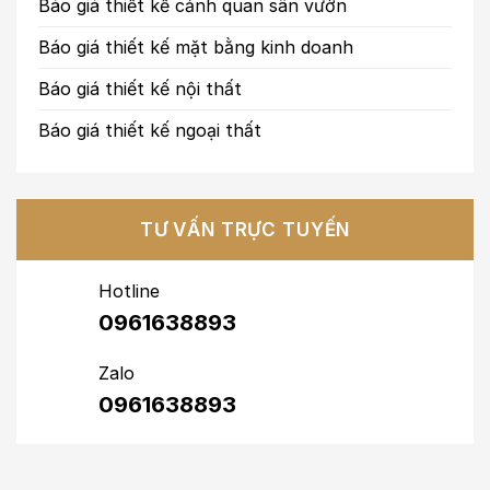
Báo giá thiết kế cảnh quan sân vườn
Báo giá thiết kế mặt bằng kinh doanh
Báo giá thiết kế nội thất
Báo giá thiết kế ngoại thất
TƯ VẤN TRỰC TUYẾN
Hotline
0961638893
Zalo
0961638893