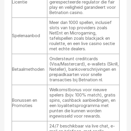
Licentie
gerespecteerde regulator die fair
play en veiligheid garandeert voor
Betnation casino.
Meer dan 1000 spellen, inclusief
slots van top providers zoals
NetEnt en Microgaming,
Spelenaanbod
tafelspellen zoals blackjack en
roulette, en een live casino sectie
met echte dealers.
Ondersteunt creditcards
(Visa/Mastercard), e-wallets (Skrill,
Betaalmethoden
Neteller), bankoverschrijvingen en
prepaidkaarten voor snelle
transacties bij Betnation nl.
Welkomstbonus voor nieuwe
spelers (bijv. 100% match), gratis
Bonussen en
spins, cashback aanbiedingen, en
Promoties
een loyaliteitsprogramma met
punten die kunnen worden
ingewisseld voor rewards.
24/7 beschikbaar via live chat, e-