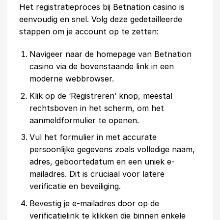
Het registratieproces bij Betnation casino is
eenvoudig en snel. Volg deze gedetailleerde
stappen om je account op te zetten:
Navigeer naar de homepage van Betnation
casino via de bovenstaande link in een
moderne webbrowser.
Klik op de ‘Registreren’ knop, meestal
rechtsboven in het scherm, om het
aanmeldformulier te openen.
Vul het formulier in met accurate
persoonlijke gegevens zoals volledige naam,
adres, geboortedatum en een uniek e-
mailadres. Dit is cruciaal voor latere
verificatie en beveiliging.
Bevestig je e-mailadres door op de
verificatielink te klikken die binnen enkele