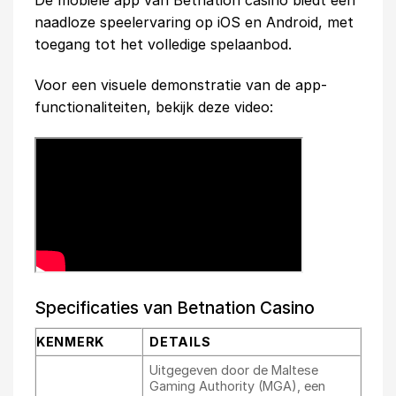
De mobiele app van Betnation casino biedt een
naadloze speelervaring op iOS en Android, met
toegang tot het volledige spelaanbod.
Voor een visuele demonstratie van de app-
functionaliteiten, bekijk deze video:
Specificaties van Betnation Casino
KENMERK
DETAILS
Uitgegeven door de Maltese
Gaming Authority (MGA), een