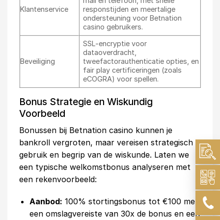
mail en telefoon, met snelle
Klantenservice
responstijden en meertalige
ondersteuning voor Betnation
casino gebruikers.
SSL-encryptie voor
dataoverdracht,
Beveiliging
tweefactorauthenticatie opties, en
fair play certificeringen (zoals
eCOGRA) voor spellen.
Bonus Strategie en Wiskundig
Voorbeeld
Bonussen bij Betnation casino kunnen je
bankroll vergroten, maar vereisen strategisch
gebruik en begrip van de wiskunde. Laten we
een typische welkomstbonus analyseren met
een rekenvoorbeeld:
Aanbod:
100% stortingsbonus tot €100 met
een omslagvereiste van 30x de bonus en een