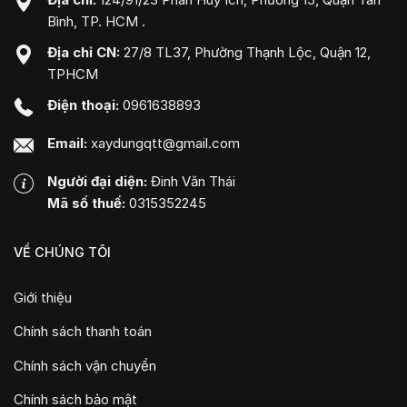
Bình, TP. HCM .
Địa chỉ CN:
27/8 TL37, Phường Thạnh Lộc, Quận 12,
TPHCM
Điện thoại:
0961638893
Email:
xaydungqtt@gmail.com
Người đại diện:
Đinh Văn Thái
Mã số thuế:
0315352245
VỀ CHÚNG TÔI
Giới thiệu
Chính sách thanh toán
Chính sách vận chuyển
Chính sách bảo mật