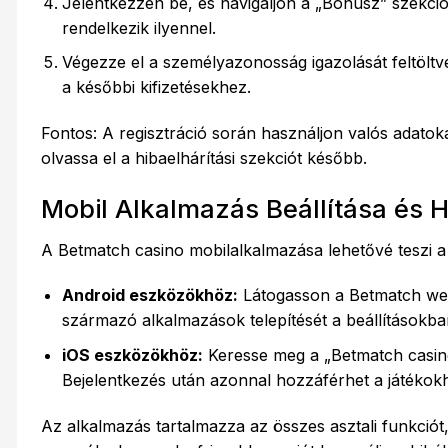
Jelentkezzen be, és navigáljon a „Bónusz” szekció
rendelkezik ilyennel.
Végezze el a személyazonosság igazolását feltölt
a későbbi kifizetésekhez.
Fontos: A regisztráció során használjon valós adatoka
olvassa el a hibaelhárítási szekciót később.
Mobil Alkalmazás Beállítása és 
A Betmatch casino mobilalkalmazása lehetővé teszi a j
Android eszközökhöz:
Látogasson a Betmatch webol
származó alkalmazások telepítését a beállításokban
iOS eszközökhöz:
Keresse meg a „Betmatch casino”
Bejelentkezés után azonnal hozzáférhet a játékok
Az alkalmazás tartalmazza az összes asztali funkciót