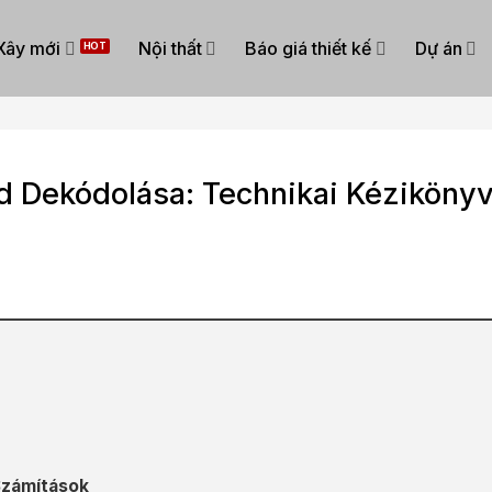
Xây mới
Nội thất
Báo giá thiết kế
Dự án
 Dekódolása: Technikai Kézikönyv
Számítások