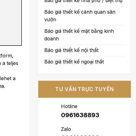
Báo giá thiết kế nhà phố / biệt thự
Báo giá thiết kế cảnh quan sân
vườn
Báo giá thiết kế mặt bằng kinh
doanh
Báo giá thiết kế nội thất
tform,
Báo giá thiết kế ngoại thất
a teljes
lehet a
na.
TƯ VẤN TRỰC TUYẾN
Hotline
0961638893
Zalo