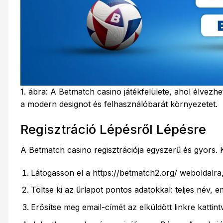
1. ábra: A Betmatch casino játékfelülete, ahol élvezh
a modern designot és felhasználóbarát környezetet.
Regisztráció Lépésről Lépésre
A Betmatch casino regisztrációja egyszerű és gyors. 
Látogasson el a https://betmatch2.org/ weboldalra,
Töltse ki az űrlapot pontos adatokkal: teljes név, 
Erősítse meg email-címét az elküldött linkre kattint