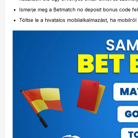
Ismerje meg a Betmatch no deposit bonus code felt
Töltse le a hivatalos mobilalkalmazást, ha mobilró