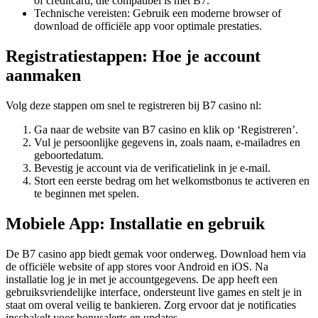
of creditcard, die compatibel is met B7.
Technische vereisten: Gebruik een moderne browser of
download de officiële app voor optimale prestaties.
Registratiestappen: Hoe je account
aanmaken
Volg deze stappen om snel te registreren bij B7 casino nl:
Ga naar de website van B7 casino en klik op ‘Registreren’.
Vul je persoonlijke gegevens in, zoals naam, e-mailadres en
geboortedatum.
Bevestig je account via de verificatielink in je e-mail.
Stort een eerste bedrag om het welkomstbonus te activeren en
te beginnen met spelen.
Mobiele App: Installatie en gebruik
De B7 casino app biedt gemak voor onderweg. Download hem via
de officiële website of app stores voor Android en iOS. Na
installatie log je in met je accountgegevens. De app heeft een
gebruiksvriendelijke interface, ondersteunt live games en stelt je in
staat om overal veilig te bankieren. Zorg ervoor dat je notificaties
inschakelt voor bonusalerts en updates.