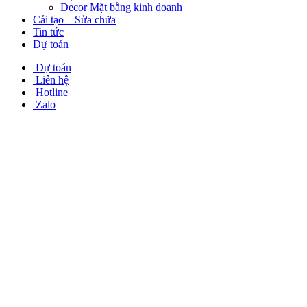
Decor Mặt bằng kinh doanh
Cải tạo – Sửa chữa
Tin tức
Dự toán
Dự toán
Liên hệ
Hotline
Zalo