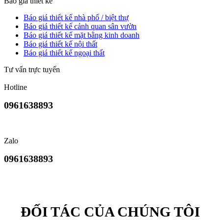
Báo giá thiết kế
Báo giá thiết kế nhà phố / biệt thự
Báo giá thiết kế cảnh quan sân vườn
Báo giá thiết kế mặt bằng kinh doanh
Báo giá thiết kế nội thất
Báo giá thiết kế ngoại thất
Tư vấn trực tuyến
Hotline
0961638893
Zalo
0961638893
ĐỐI TÁC CỦA CHÚNG TÔI