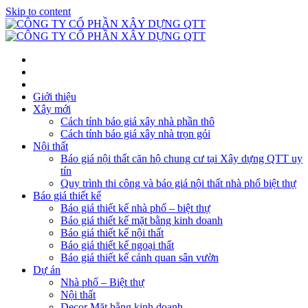
Skip to content
Giới thiệu
Xây mới
Cách tính báo giá xây nhà phần thô
Cách tính báo giá xây nhà trọn gói
Nội thất
Báo giá nội thất căn hộ chung cư tại Xây dựng QTT uy
tín
Quy trình thi công và báo giá nội thất nhà phố biệt thự
Báo giá thiết kế
Báo giá thiết kế nhà phố – biệt thự
Báo giá thiết kế mặt bằng kinh doanh
Báo giá thiết kế nội thất
Báo giá thiết kế ngoại thất
Báo giá thiết kế cảnh quan sân vườn
Dự án
Nhà phố – Biệt thự
Nội thất
Decor Mặt bằng kinh doanh