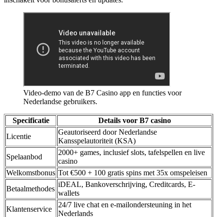
Video-demo van de B7 Casino app en functies voor
Nederlandse gebruikers.
Specificatie
Details voor B7 casino
Geautoriseerd door Nederlandse
Licentie
Kansspelautoriteit (KSA)
2000+ games, inclusief slots, tafelspellen en live
Spelaanbod
casino
Welkomstbonus
Tot €500 + 100 gratis spins met 35x omspeleisen
iDEAL, Bankoverschrijving, Creditcards, E-
Betaalmethodes
wallets
24/7 live chat en e-mailondersteuning in het
Klantenservice
Nederlands