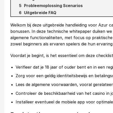
Probleemoplossing Scenarios
Uitgebreide FAQ
Welkom bij deze uitgebreide handleiding voor
Azur ca
bonussen. In deze technische whitepaper duiken we d
algemene functionaliteiten, met focus op praktische
zowel beginners als ervaren spelers die hun ervaring 
Voordat je begint, is het essentieel om deze checkli
Verifieer dat je 18 jaar of ouder bent en in een re
Zorg voor een geldig identiteitsbewijs en betaling
Lees de algemene voorwaarden, vooral gerelatee
Controleer de beschikbaarheid van het casino in j
Installeer eventueel de mobiele app voor optimal