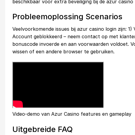
beschikbaar voor extra beveiliging bij de azur casino 
Probleemoplossing Scenarios
Veelvoorkomende issues bij azur casino login zijn: 1)
Account geblokkeerd – neem contact op met klantense
bonuscode invoerde en aan voorwaarden voldoet. Voo
wissen of een andere browser te gebruiken.
Video-demo van Azur Casino features en gameplay
Uitgebreide FAQ