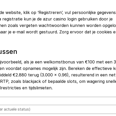
e website, klik op ‘Registreren’, vul persoonlijke gegevens
a registratie kun je de azur casino login gebruiken door je
emen zoals vergeten wachtwoorden kunnen worden opgelos
aar je e-mail wordt gestuurd. Zorg ervoor dat je cookies 
ussen
Bijvoorbeeld, als je een welkomstbonus van €100 met een 
en voordat opnames mogelijk zijn. Bereken de effectieve k
deld €2.880 terug (3.000 x 0.96), resulterend in een nett
 RTP, zoals blackjack of bepaalde slots, om wagering snell
stricties en tijdslimieten.
r actuele status)