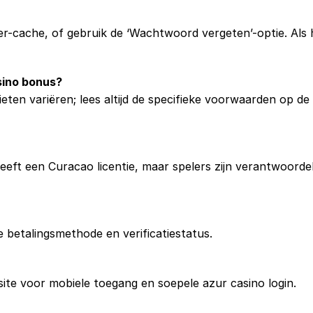
r-cache, of gebruik de ‘Wachtwoord vergeten’-optie. Als 
sino bonus?
ieten variëren; lees altijd de specifieke voorwaarden op de
eft een Curacao licentie, maar spelers zijn verantwoordel
 betalingsmethode en verificatiestatus.
ite voor mobiele toegang en soepele azur casino login.