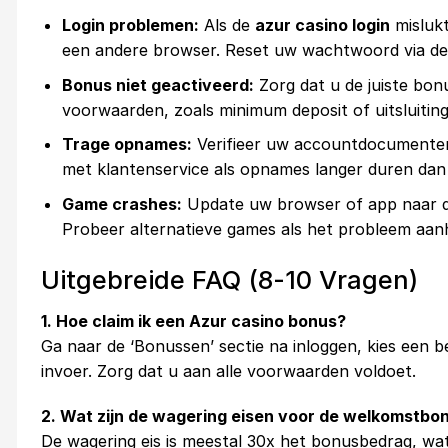
Login problemen:
Als de
azur casino login
mislukt
een andere browser. Reset uw wachtwoord via de 
Bonus niet geactiveerd:
Zorg dat u de juiste bonu
voorwaarden, zoals minimum deposit of uitsluitin
Trage opnames:
Verifieer uw accountdocumente
met klantenservice als opnames langer duren da
Game crashes:
Update uw browser of app naar de 
Probeer alternatieve games als het probleem aan
Uitgebreide FAQ (8-10 Vragen)
1. Hoe claim ik een Azur casino bonus?
Ga naar de ‘Bonussen’ sectie na inloggen, kies een b
invoer. Zorg dat u aan alle voorwaarden voldoet.
2. Wat zijn de wagering eisen voor de welkomstbo
De wagering eis is meestal 30x het bonusbedrag, wa