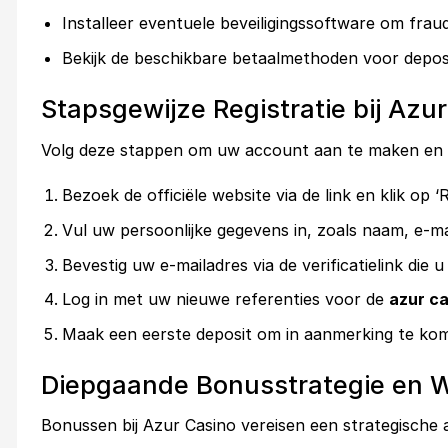
Installeer eventuele beveiligingssoftware om fra
Bekijk de beschikbare betaalmethoden voor depos
Stapsgewijze Registratie bij Azu
Volg deze stappen om uw account aan te maken en 
Bezoek de officiële website via de link en klik op ‘R
Vul uw persoonlijke gegevens in, zoals naam, e-m
Bevestig uw e-mailadres via de verificatielink die 
Log in met uw nieuwe referenties voor de
azur ca
Maak een eerste deposit om in aanmerking te k
Diepgaande Bonusstrategie en W
Bonussen bij Azur Casino vereisen een strategische 