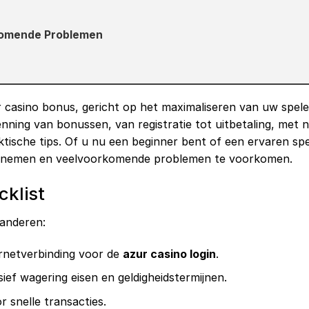
komende Problemen
 casino bonus
, gericht op het maximaliseren van uw spele
enning van bonussen, van registratie tot uitbetaling, met 
tische tips. Of u nu een beginner bent of een ervaren spe
te nemen en veelvoorkomende problemen te voorkomen.
cklist
randeren:
ternetverbinding voor de
azur casino login
.
ef wagering eisen en geldigheidstermijnen.
 snelle transacties.