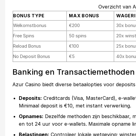
Overzicht van A
BONUS TYPE
MAX BONUS
WAGERI
Welkomstbonus
€200
30x bonu
Free Spins
50 spins
20x wins
Reload Bonus
€100
25x bonu
No Deposit Bonus
€5
40x bonu
Banking en Transactiemethoden
Azur Casino biedt diverse betaalopties voor deposit
Deposits:
Creditcards (Visa, MasterCard), e-wallet
Minimaal deposit is €10, met instant verwerking.
Opnames:
Dezelfde methoden zijn beschikbaar, m
en tot 24 uur voor e-wallets. Maximale opname li
Belastingen:
Controleer lokale wetgeving; winsten