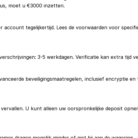
nus, moet u €3000 inzetten.
r account tegelijkertijd. Lees de voorwaarden voor specifi
erschrijvingen: 3-5 werkdagen. Verificatie kan extra tijd ve
vanceerde beveiligingsmaatregelen, inclusief encryptie en f
vervallen. U kunt alleen uw oorspronkelijke deposit opne
games dragen mogelijk minder of niet bij aan de wagering.