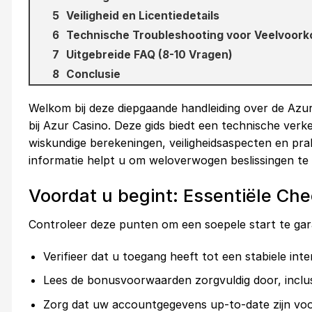
Veiligheid en Licentiedetails
Technische Troubleshooting voor Veelvoor
Uitgebreide FAQ (8-10 Vragen)
Conclusie
Welkom bij deze diepgaande handleiding over de
Azur
bij Azur Casino. Deze gids biedt een technische verk
wiskundige berekeningen, veiligheidsaspecten en prak
informatie helpt u om weloverwogen beslissingen 
Voordat u begint: Essentiële Che
Controleer deze punten om een soepele start te ga
Verifieer dat u toegang heeft tot een stabiele in
Lees de bonusvoorwaarden zorgvuldig door, inclusi
Zorg dat uw accountgegevens up-to-date zijn voor