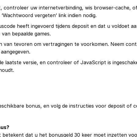
, controleer uw internetverbinding, wis browser-cache, o
‘Wachtwoord vergeten’ link indien nodig.
scode heeft ingevoerd tijdens deposit en dat u voldoet aa
g van bepaalde games.
n van tevoren om vertragingen te voorkomen. Neem cont
n aangegeven.
laatste versie, en controleer of JavaScript is ingeschake
houdt.
eschikbare bonus, en volg de instructies voor deposit of 
nus?
t betekent dat u het bonusgeld 30 keer moet inzetten vo