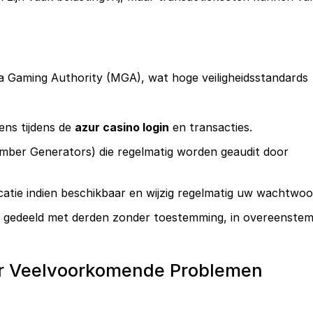
ta Gaming Authority (MGA), wat hoge veiligheidsstandards
ens tijdens de
azur casino login
en transacties.
er Generators) die regelmatig worden geaudit door
tie indien beschikbaar en wijzig regelmatig uw wachtwoo
t gedeeld met derden zonder toestemming, in overeenste
or Veelvoorkomende Problemen