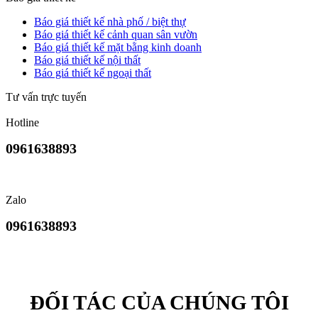
Báo giá thiết kế nhà phố / biệt thự
Báo giá thiết kế cảnh quan sân vườn
Báo giá thiết kế mặt bằng kinh doanh
Báo giá thiết kế nội thất
Báo giá thiết kế ngoại thất
Tư vấn trực tuyến
Hotline
0961638893
Zalo
0961638893
ĐỐI TÁC CỦA CHÚNG TÔI