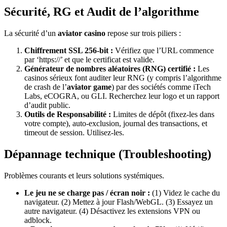
Sécurité, RG et Audit de l’algorithme
La sécurité d’un
aviator casino
repose sur trois piliers :
Chiffrement SSL 256-bit :
Vérifiez que l’URL commence
par ‘https://’ et que le certificat est valide.
Générateur de nombres aléatoires (RNG) certifié :
Les
casinos sérieux font auditer leur RNG (y compris l’algorithme
de crash de l’
aviator game
) par des sociétés comme iTech
Labs, eCOGRA, ou GLI. Recherchez leur logo et un rapport
d’audit public.
Outils de Responsabilité :
Limites de dépôt (fixez-les dans
votre compte), auto-exclusion, journal des transactions, et
timeout de session. Utilisez-les.
Dépannage technique (Troubleshooting)
Problèmes courants et leurs solutions systémiques.
Le jeu ne se charge pas / écran noir :
(1) Videz le cache du
navigateur. (2) Mettez à jour Flash/WebGL. (3) Essayez un
autre navigateur. (4) Désactivez les extensions VPN ou
adblock.