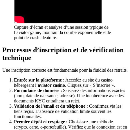
Capture d’écran et analyse d’une session typique de
l’aviator game, montrant la courbe exponentielle et le
point de crash aléatoire.
Processus d’inscription et de vérification
technique
Une inscription correcte est fondamentale pour la fluidité des retraits.
Entrée sur la plateforme :
Accédez au site du casino
hébergeant l’
aviator casino
. Cliquez sur « S’inscrire ».
Formulaire de données :
Saisissez des informations exactes
(nom, date de naissance, adresse). Une incohérence avec les
documents KYC entraînera un rejet.
Validation de l’email et du téléphone :
Confirmez via les
liens reçus. L’absence de validation limite souvent les
fonctionnalités.
Premier dépôt et cryptage :
Choisissez une méthode
(crypto, carte, e-portefeuille). Vérifiez que la connexion est en