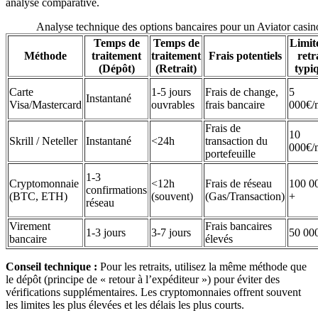
analyse comparative.
Analyse technique des options bancaires pour un Aviator casin
Temps de
Temps de
Limit
Méthode
traitement
traitement
Frais potentiels
retr
(Dépôt)
(Retrait)
typi
Carte
1-5 jours
Frais de change,
5
Instantané
Visa/Mastercard
ouvrables
frais bancaire
000€/
Frais de
10
Skrill / Neteller
Instantané
<24h
transaction du
000€/
portefeuille
1-3
Cryptomonnaie
<12h
Frais de réseau
100 0
confirmations
(BTC, ETH)
(souvent)
(Gas/Transaction)
+
réseau
Virement
Frais bancaires
1-3 jours
3-7 jours
50 00
bancaire
élevés
Conseil technique :
Pour les retraits, utilisez la même méthode que
le dépôt (principe de « retour à l’expéditeur ») pour éviter des
vérifications supplémentaires. Les cryptomonnaies offrent souvent
les limites les plus élevées et les délais les plus courts.