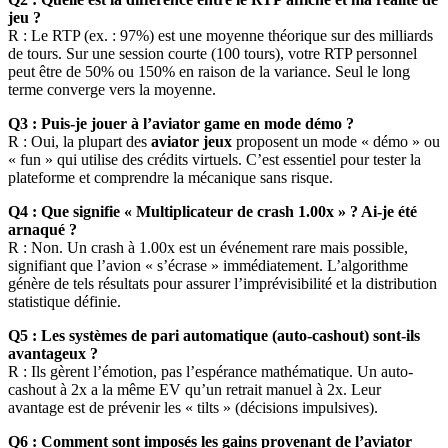
jeu ?
R : Le RTP (ex. : 97%) est une moyenne théorique sur des milliards
de tours. Sur une session courte (100 tours), votre RTP personnel
peut être de 50% ou 150% en raison de la variance. Seul le long
terme converge vers la moyenne.
Q3 : Puis-je jouer à l’aviator game en mode démo ?
R : Oui, la plupart des
aviator jeux
proposent un mode « démo » ou
« fun » qui utilise des crédits virtuels. C’est essentiel pour tester la
plateforme et comprendre la mécanique sans risque.
Q4 : Que signifie « Multiplicateur de crash 1.00x » ? Ai-je été
arnaqué ?
R : Non. Un crash à 1.00x est un événement rare mais possible,
signifiant que l’avion « s’écrase » immédiatement. L’algorithme
génère de tels résultats pour assurer l’imprévisibilité et la distribution
statistique définie.
Q5 : Les systèmes de pari automatique (auto-cashout) sont-ils
avantageux ?
R : Ils gèrent l’émotion, pas l’espérance mathématique. Un auto-
cashout à 2x a la même EV qu’un retrait manuel à 2x. Leur
avantage est de prévenir les « tilts » (décisions impulsives).
Q6 : Comment sont imposés les gains provenant de l’aviator