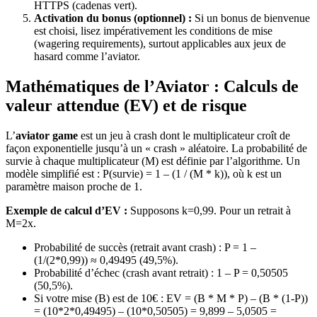
HTTPS (cadenas vert).
Activation du bonus (optionnel) :
Si un bonus de bienvenue
est choisi, lisez impérativement les conditions de mise
(wagering requirements), surtout applicables aux jeux de
hasard comme l’aviator.
Mathématiques de l’Aviator : Calculs de
valeur attendue (EV) et de risque
L’
aviator game
est un jeu à crash dont le multiplicateur croît de
façon exponentielle jusqu’à un « crash » aléatoire. La probabilité de
survie à chaque multiplicateur (M) est définie par l’algorithme. Un
modèle simplifié est : P(survie) = 1 – (1 / (M * k)), où k est un
paramètre maison proche de 1.
Exemple de calcul d’EV :
Supposons k=0,99. Pour un retrait à
M=2x.
Probabilité de succès (retrait avant crash) : P = 1 –
(1/(2*0,99)) ≈ 0,49495 (49,5%).
Probabilité d’échec (crash avant retrait) : 1 – P = 0,50505
(50,5%).
Si votre mise (B) est de 10€ : EV = (B * M * P) – (B * (1-P))
= (10*2*0,49495) – (10*0,50505) = 9,899 – 5,0505 =