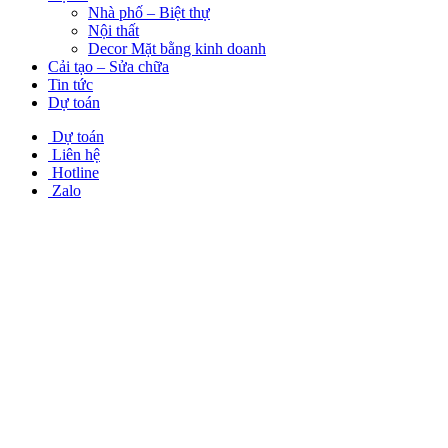
Nhà phố – Biệt thự
Nội thất
Decor Mặt bằng kinh doanh
Cải tạo – Sửa chữa
Tin tức
Dự toán
Dự toán
Liên hệ
Hotline
Zalo