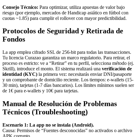
Consejo Técnico:
Para optimizar, utiliza apuestas de valor bajo
riesgo (por ejemplo, mercados de Handicap asiático en fútbol con
cuotas ~1.85) para cumplir el rollover con mayor predictibilidad.
Protocolos de Seguridad y Retirada de
Fondos
La app emplea cifrado SSL de 256-bit para todas las transacciones.
Tu licencia Curazao garantiza un marco regulatorio. Para retirar, el
proceso es estricto: ve a “Retirar” en tu perfil, selecciona método (ej.
Skrill), introduce el monto. El sistema realizará una
verificación de
identidad (KYC)
la primera vez: necesitarás enviar DNI/pasaporte
y un comprobante de domicilio reciente. Los tiempos: e-wallets (15-
30 min), tarjetas (1-7 días bancarios). Los límites mínimos suelen ser
de 1€ para e-wallets y 10€ para tarjetas.
Manual de Resolución de Problemas
Técnicos (Troubleshooting)
Escenario 1: La app no se instala (Android).
Causa: Permisos de “Fuentes desconocidas” no activados o archivo
APK corrupto.