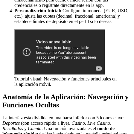
credenciales o regístrate directamente en la app.
Personalización Inicial:
Configura tu moneda (EUR, USD,
etc.), ajusta las cuotas (decimal, fraccional, americana) y
establece límites de depósito en el perfil si lo deseas.
Tutorial visual: Navegación y funciones principales en
la aplicación móvil.
Anatomía de la Aplicación: Navegación y
Funciones Ocultas
La interfaz está dividida en una barra inferior con 5 iconos clave:
Deportes
(con acceso rápido a live),
Casino
,
Live Casino
,
Resultados
y
Cuenta
. Una función avanzada es el
modo de
búsqueda rápida
: desliza hacia abajo en la pantalla principal para