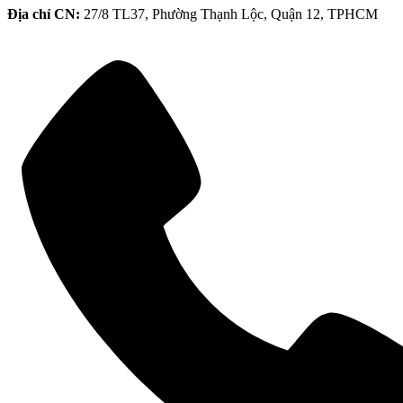
Địa chỉ CN:
27/8 TL37, Phường Thạnh Lộc, Quận 12, TPHCM