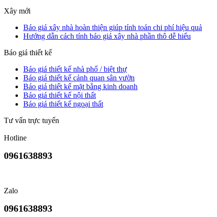
Xây mới
Báo giá xây nhà hoàn thiện giúp tính toán chi phí hiệu quả
Hướng dẫn cách tính báo giá xây nhà phần thô dễ hiểu
Báo giá thiết kế
Báo giá thiết kế nhà phố / biệt thự
Báo giá thiết kế cảnh quan sân vườn
Báo giá thiết kế mặt bằng kinh doanh
Báo giá thiết kế nội thất
Báo giá thiết kế ngoại thất
Tư vấn trực tuyến
Hotline
0961638893
Zalo
0961638893