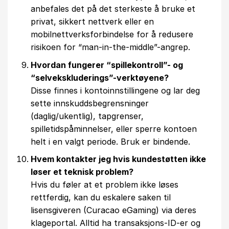
anbefales det på det sterkeste å bruke et
privat, sikkert nettverk eller en
mobilnettverksforbindelse for å redusere
risikoen for “man-in-the-middle”-angrep.
Hvordan fungerer “spillekontroll”- og
“selvekskluderings”-verktøyene?
Disse finnes i kontoinnstillingene og lar deg
sette innskuddsbegrensninger
(daglig/ukentlig), tapgrenser,
spilletidspåminnelser, eller sperre kontoen
helt i en valgt periode. Bruk er bindende.
Hvem kontakter jeg hvis kundestøtten ikke
løser et teknisk problem?
Hvis du føler at et problem ikke løses
rettferdig, kan du eskalere saken til
lisensgiveren (Curacao eGaming) via deres
klageportal. Alltid ha transaksjons-ID-er og