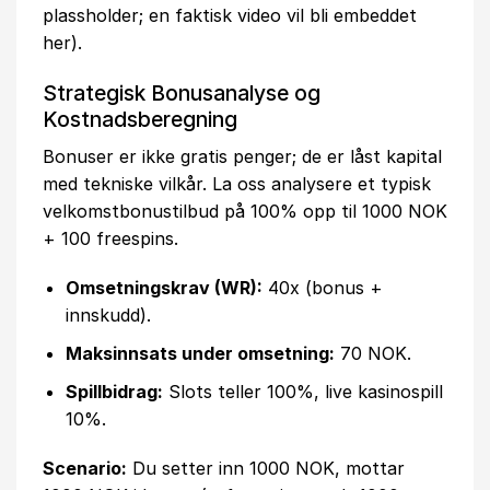
plassholder; en faktisk video vil bli embeddet
her).
Strategisk Bonusanalyse og
Kostnadsberegning
Bonuser er ikke gratis penger; de er låst kapital
med tekniske vilkår. La oss analysere et typisk
velkomstbonustilbud på 100% opp til 1000 NOK
+ 100 freespins.
Omsetningskrav (WR):
40x (bonus +
innskudd).
Maksinnsats under omsetning:
70 NOK.
Spillbidrag:
Slots teller 100%, live kasinospill
10%.
Scenario:
Du setter inn 1000 NOK, mottar