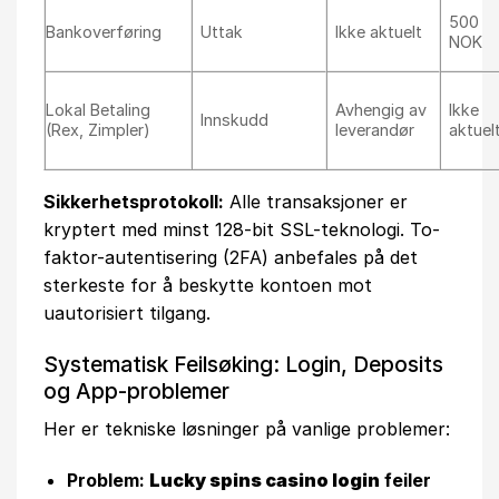
500
Bankoverføring
Uttak
Ikke aktuelt
NOK
Lokal Betaling
Avhengig av
Ikke
Innskudd
(Rex, Zimpler)
leverandør
aktuel
Sikkerhetsprotokoll:
Alle transaksjoner er
kryptert med minst 128-bit SSL-teknologi. To-
faktor-autentisering (2FA) anbefales på det
sterkeste for å beskytte kontoen mot
uautorisiert tilgang.
Systematisk Feilsøking: Login, Deposits
og App-problemer
Her er tekniske løsninger på vanlige problemer:
Problem:
Lucky spins casino login
feiler