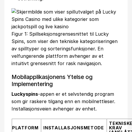
Figur 1: Spillseksjonsgrensesnittet til Lucky
Spins, som viser den tekniske kategoriseringen
av spilltyper og sorteringsfunksjoner. En
velfungerende plattform avhenger av et
intuitivt grensesnitt for rask navigasjon.
Mobilapplikasjonens Ytelse og
Implementering
Luckyspins
-appen er et selvstendig program
som gir raskere tilgang enn en mobilnettleser.
Installasjonsveien avhenger av enhet.
TEKNISK
PLATFORM
INSTALLASJONSMETODE
KRAV