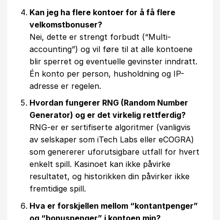
Kan jeg ha flere kontoer for å få flere
velkomstbonuser?
Nei, dette er strengt forbudt (“Multi-
accounting”) og vil føre til at alle kontoene
blir sperret og eventuelle gevinster inndratt.
Én konto per person, husholdning og IP-
adresse er regelen.
Hvordan fungerer RNG (Random Number
Generator) og er det virkelig rettferdig?
RNG-er er sertifiserte algoritmer (vanligvis
av selskaper som iTech Labs eller eCOGRA)
som genererer uforutsigbare utfall for hvert
enkelt spill. Kasinoet kan ikke påvirke
resultatet, og historikken din påvirker ikke
fremtidige spill.
Hva er forskjellen mellom “kontantpenger”
og “bonuspenger” i kontoen min?