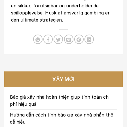
en sikker, forutsigbar og underholdende
spillopplevelse. Husk at ansvarlig gambling er
den ultimate strategien.
XÂY MỚI
Báo giá xây nhà hoàn thiện giúp tính toán chi
phí hiệu quả
Hướng dẫn cách tính báo giá xây nhà phần thô
dễ hiểu