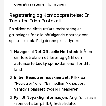
operativsystemer for appen.
Registrering og Kontoopprettelse: En
Trinn-for-Trinn Protokoll
En sikker og riktig utført registrering er
grunnlaget for alle påfølgende operasjoner,
spesielt uttak. Følg denne prosedyren:
Naviger til Det Offisielle Nettstedet:
Åpne
din foretrukne nettleser og gå til den
autoriserte
Lucky spins
-domenet for ditt
land.
Initier Registreringsskjemaet:
Klikk på
“Registrer” eller “Bli medlem”-knappen,
vanligvis plassert tydelig i headeren.
Fyll Ut Nøyaktig Informasjon:
Angi fullt navn
(som det står på ID), fødselsdato,