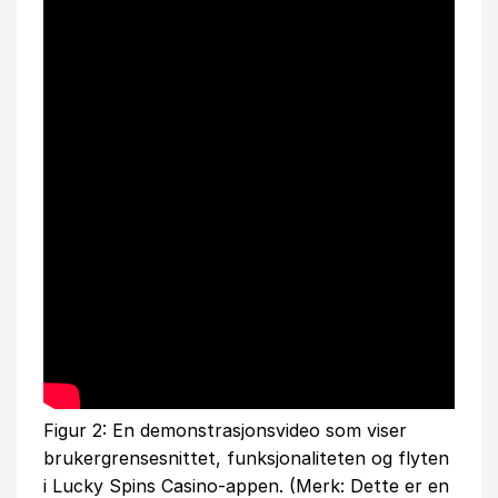
Figur 2: En demonstrasjonsvideo som viser
brukergrensesnittet, funksjonaliteten og flyten
i Lucky Spins Casino-appen. (Merk: Dette er en