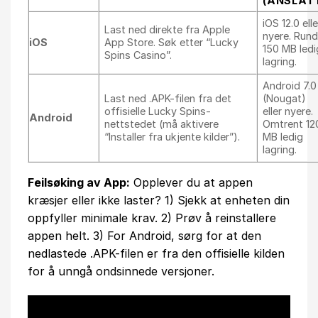
(ANSLÅT
iOS 12.0 elle
Last ned direkte fra Apple
nyere. Rund
iOS
App Store. Søk etter “Lucky
150 MB ledi
Spins Casino”.
lagring.
Android 7.0
Last ned .APK-filen fra det
(Nougat)
offisielle Lucky Spins-
eller nyere.
Android
nettstedet (må aktivere
Omtrent 12
“Installer fra ukjente kilder”).
MB ledig
lagring.
Feilsøking av App:
Opplever du at appen
kræsjer eller ikke laster? 1) Sjekk at enheten din
oppfyller minimale krav. 2) Prøv å reinstallere
appen helt. 3) For Android, sørg for at den
nedlastede .APK-filen er fra den offisielle kilden
for å unngå ondsinnede versjoner.