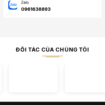
Zalo
0961638893
ĐỐI TÁC CỦA CHÚNG TÔI