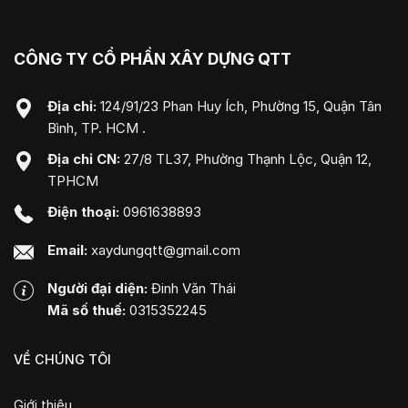
CÔNG TY CỔ PHẦN XÂY DỰNG QTT
Địa chỉ:
124/91/23 Phan Huy Ích, Phường 15, Quận Tân
Bình, TP. HCM .
Địa chỉ CN:
27/8 TL37, Phường Thạnh Lộc, Quận 12,
TPHCM
Điện thoại:
0961638893
Email:
xaydungqtt@gmail.com
Người đại diện:
Đinh Văn Thái
Mã số thuế:
0315352245
VỀ CHÚNG TÔI
Giới thiệu