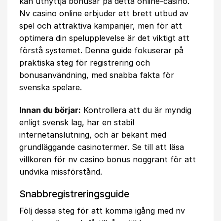
kan utnyttja bonusar på detta online-casino.
Nv casino online erbjuder ett brett utbud av
spel och attraktiva kampanjer, men för att
optimera din spelupplevelse är det viktigt att
förstå systemet. Denna guide fokuserar på
praktiska steg för registrering och
bonusanvändning, med snabba fakta för
svenska spelare.
Innan du börjar:
Kontrollera att du är myndig
enligt svensk lag, har en stabil
internetanslutning, och är bekant med
grundläggande casinotermer. Se till att läsa
villkoren för nv casino bonus noggrant för att
undvika missförstånd.
Snabbregistreringsguide
Följ dessa steg för att komma igång med nv