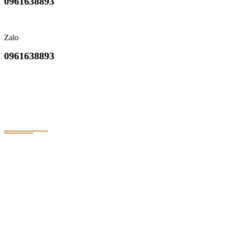
0961638893
Zalo
0961638893