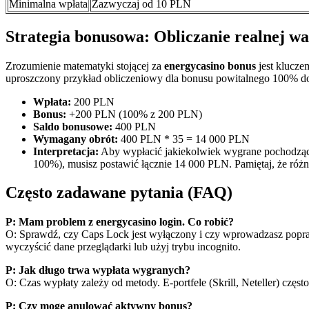
Minimalna wpłata
Zazwyczaj od 10 PLN
Strategia bonusowa: Obliczanie realnej wa
Zrozumienie matematyki stojącej za
energycasino bonus
jest klucze
uproszczony przykład obliczeniowy dla bonusu powitalnego 100% 
Wpłata:
200 PLN
Bonus:
+200 PLN (100% z 200 PLN)
Saldo bonusowe:
400 PLN
Wymagany obrót:
400 PLN * 35 = 14 000 PLN
Interpretacja:
Aby wypłacić jakiekolwiek wygrane pochodzące 
100%), musisz postawić łącznie 14 000 PLN. Pamiętaj, że różne
Często zadawane pytania (FAQ)
P: Mam problem z
energycasino login
. Co robić?
O: Sprawdź, czy Caps Lock jest wyłączony i czy wprowadzasz poprawn
wyczyścić dane przeglądarki lub użyj trybu incognito.
P: Jak długo trwa wypłata wygranych?
O: Czas wypłaty zależy od metody. E-portfele (Skrill, Neteller) czę
P: Czy mogę anulować aktywny bonus?