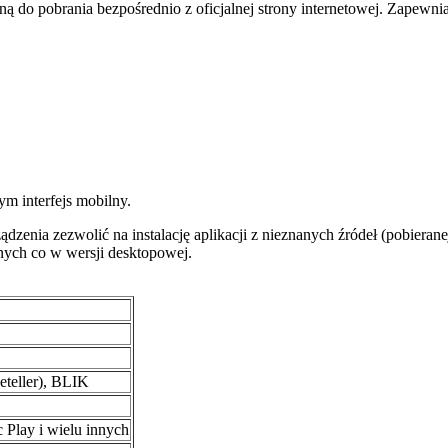
ą do pobrania bezpośrednio z oficjalnej strony internetowej. Zapewnia
m interfejs mobilny.
ądzenia zezwolić na instalację aplikacji z nieznanych źródeł (pobier
nych co w wersji desktopowej.
Neteller), BLIK
 Play i wielu innych