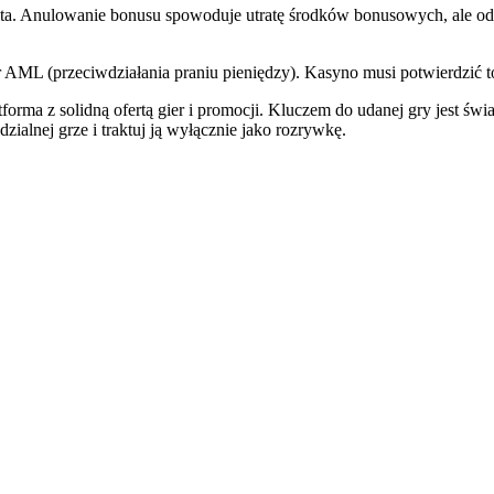
enta. Anulowanie bonusu spowoduje utratę środków bonusowych, ale od
AML (przeciwdziałania praniu pieniędzy). Kasyno musi potwierdzić to
forma z solidną ofertą gier i promocji. Kluczem do udanej gry jest 
ialnej grze i traktuj ją wyłącznie jako rozrywkę.