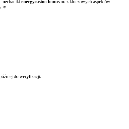
, mechaniki
energycasino bonus
oraz kluczowych aspektów
yny.
óźniej do weryfikacji.