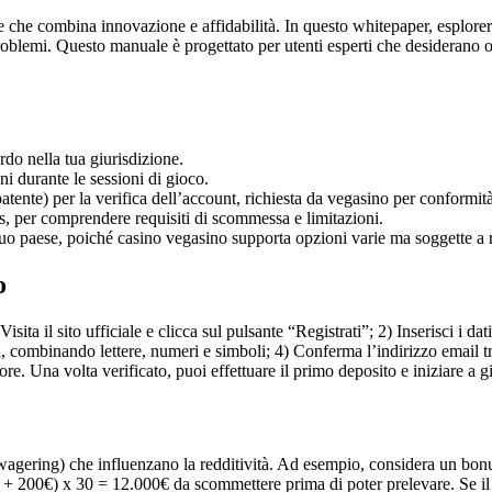
e che combina innovazione e affidabilità. In questo whitepaper, esplorer
problemi. Questo manuale è progettato per utenti esperti che desiderano 
rdo nella tua giurisdizione.
ni durante le sessioni di gioco.
atente) per la verifica dell’account, richiesta da vegasino per conformit
us, per comprendere requisiti di scommessa e limitazioni.
tuo paese, poiché casino vegasino supporta opzioni varie ma soggette a re
o
sita il sito ufficiale e clicca sul pulsante “Registrati”; 2) Inserisci i d
, combinando lettere, numeri e simboli; 4) Conferma l’indirizzo email tr
re. Una volta verificato, puoi effettuare il primo deposito e iniziare a g
wagering) che influenzano la redditività. Ad esempio, considera un bon
+ 200€) x 30 = 12.000€ da scommettere prima di poter prelevare. Se il g