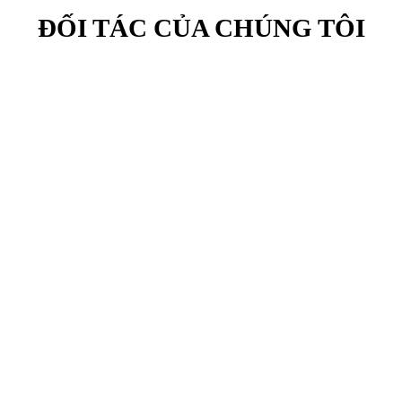
ĐỐI TÁC CỦA CHÚNG TÔI