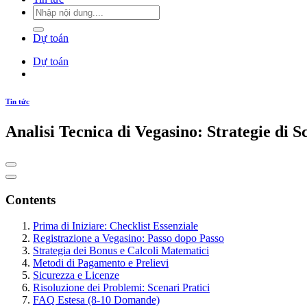
Dự toán
Dự toán
Tin tức
Analisi Tecnica di Vegasino: Strategie di 
Contents
Prima di Iniziare: Checklist Essenziale
Registrazione a Vegasino: Passo dopo Passo
Strategia dei Bonus e Calcoli Matematici
Metodi di Pagamento e Prelievi
Sicurezza e Licenze
Risoluzione dei Problemi: Scenari Pratici
FAQ Estesa (8-10 Domande)