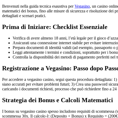
Benvenuti nella guida tecnica esaustiva per
Vegasino
, un casino onlin
matematici dei bonus, fino alle misure di sicurezza e risoluzione dei 
dettagliati e scenari pratici.
Prima di Iniziare: Checklist Essenziale
Verifica di avere almeno 18 anni, l’età legale per il gioco d’azza
Assicurati una connessione internet stabile per evitare interruzio
Prepara documenti di identità validi (ad esempio, passaporto o p
Leggi attentamente i termini e condizioni, soprattutto per i bon
Controlla la disponibilità dei metodi di pagamento preferiti nel 
Registrazione a Vegasino: Passo dopo Pass
Per accedere a vegasino casino, segui questa procedura dettagliata: 1) Vi
siano accurati per evitare problemi futuri; 3) Crea una password sicura
caricando i documenti richiesti, processo che può richiedere fino a 24 o
Strategia dei Bonus e Calcoli Matematici
I bonus su vegasino casino spesso includono requisiti di scommessa (
scommessa 30x. Il calcolo è: (Deposito + Bonus) x Requisito = (200€ 