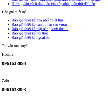
Hướng dẫn cách tính báo giá xây nhà phần thô dễ hiểu
Báo giá thiết kế
Báo giá thiết kế nhà phố / biệt thự
Báo giá thiết kế cảnh quan sân vườn
Báo giá thiết kế mặt bằng kinh doanh
Báo giá thiết kế nội thất
Báo giá thiết kế ngoại thất
Tư vấn trực tuyến
Hotline
0961638893
Zalo
0961638893