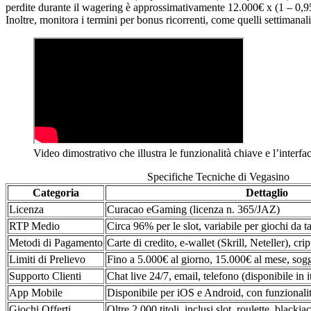
perdite durante il wagering è approssimativamente 12.000€ x (1 – 0,95)
Inoltre, monitora i termini per bonus ricorrenti, come quelli settimanali
Video dimostrativo che illustra le funzionalità chiave e l’interfa
Specifiche Tecniche di Vegasino
Categoria
Dettaglio
Licenza
Curacao eGaming (licenza n. 365/JAZ)
RTP Medio
Circa 96% per le slot, variabile per giochi da t
Metodi di Pagamento
Carte di credito, e-wallet (Skrill, Neteller), cr
Limiti di Prelievo
Fino a 5.000€ al giorno, 15.000€ al mese, sogge
Supporto Clienti
Chat live 24/7, email, telefono (disponibile in i
App Mobile
Disponibile per iOS e Android, con funzionali
Giochi Offerti
Oltre 2.000 titoli, inclusi slot, roulette, blackja