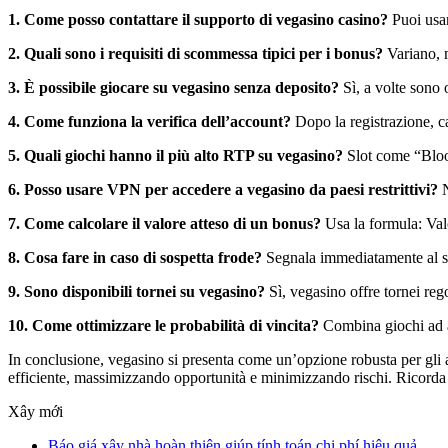
1. Come posso contattare il supporto di vegasino casino?
Puoi usar
2. Quali sono i requisiti di scommessa tipici per i bonus?
Variano, m
3. È possibile giocare su vegasino senza deposito?
Sì, a volte sono 
4. Come funziona la verifica dell’account?
Dopo la registrazione, ca
5. Quali giochi hanno il più alto RTP su vegasino?
Slot come “Blood
6. Posso usare VPN per accedere a vegasino da paesi restrittivi?
N
7. Come calcolare il valore atteso di un bonus?
Usa la formula: Val
8. Cosa fare in caso di sospetta frode?
Segnala immediatamente al sup
9. Sono disponibili tornei su vegasino?
Sì, vegasino offre tornei reg
10. Come ottimizzare le probabilità di vincita?
Combina giochi ad al
In conclusione, vegasino si presenta come un’opzione robusta per gli 
efficiente, massimizzando opportunità e minimizzando rischi. Ricorda 
Xây mới
Báo giá xây nhà hoàn thiện giúp tính toán chi phí hiệu quả