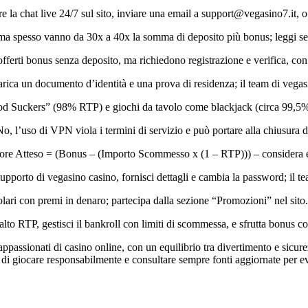
e la chat live 24/7 sul sito, inviare una email a support@vegasino7.it, o
a spesso vanno da 30x a 40x la somma di deposito più bonus; leggi sem
offerti bonus senza deposito, ma richiedono registrazione e verifica, co
rica un documento d’identità e una prova di residenza; il team di vegas
 Suckers” (98% RTP) e giochi da tavolo come blackjack (circa 99,5% c
o, l’uso di VPN viola i termini di servizio e può portare alla chiusura d
ore Atteso = (Bonus – (Importo Scommesso x (1 – RTP))) – considera es
porto di vegasino casino, fornisci dettagli e cambia la password; il t
olari con premi in denaro; partecipa dalla sezione “Promozioni” nel sito.
to RTP, gestisci il bankroll con limiti di scommessa, e sfrutta bonus co
appassionati di casino online, con un equilibrio tra divertimento e sic
di giocare responsabilmente e consultare sempre fonti aggiornate per e