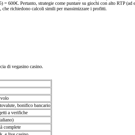
 = 600€. Pertanto, strategie come puntare su giochi con alto RTP (ad es
, che richiedono calcoli simili per massimizzare i profitti.
ccia di vegasino casino.
avolo
iptovalute, bonifico bancario
tti a verifiche
taliano)
tà complete
ck, e live casino