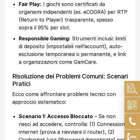
Fair Play:
I giochi sono certificati da
organismi indipendenti (es. eCOGRA) per RTP
(Return to Player) trasparente, spesso
sopra il 95% per slot.
Responsible Gaming:
Strumenti inclusi: limiti
di deposito (impostabili nell’account), auto-
esclusione temporanea o permanente, e link
a organizzazioni come GamCare.
Risoluzione dei Problemi Comuni: Scenari
Pratici
Ecco come affrontare problemi tecnici con
approccio sistematico:
Scenario 1: Accesso Bloccato
– Se non
riesci ad accedere, controlla: (1) Connessione
internet (prova a riavviare il router), (2)
Credenziali (usa “Password dimenticata” per