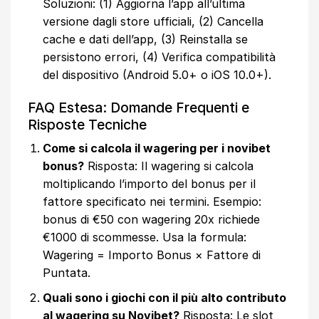
Soluzioni: (1) Aggiorna l’app all’ultima
versione dagli store ufficiali, (2) Cancella
cache e dati dell’app, (3) Reinstalla se
persistono errori, (4) Verifica compatibilità
del dispositivo (Android 5.0+ o iOS 10.0+).
FAQ Estesa: Domande Frequenti e
Risposte Tecniche
Come si calcola il wagering per i novibet
bonus?
Risposta: Il wagering si calcola
moltiplicando l’importo del bonus per il
fattore specificato nei termini. Esempio:
bonus di €50 con wagering 20x richiede
€1000 di scommesse. Usa la formula:
Wagering = Importo Bonus × Fattore di
Puntata.
Quali sono i giochi con il più alto contributo
al wagering su Novibet?
Risposta: Le slot