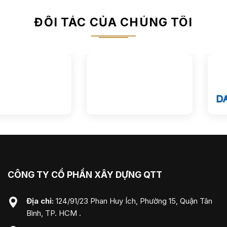
ĐỐI TÁC CỦA CHÚNG TÔI
CÔNG TY CỔ PHẦN XÂY DỰNG QTT
Địa chỉ:
124/91/23 Phan Huy Ích, Phường 15, Quận Tân
Bình, TP. HCM .