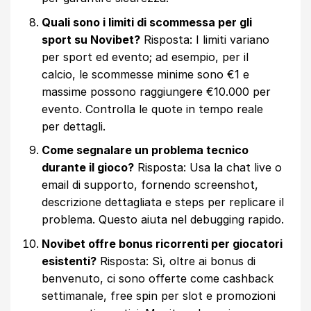
Quali sono i limiti di scommessa per gli
sport su Novibet?
Risposta: I limiti variano
per sport ed evento; ad esempio, per il
calcio, le scommesse minime sono €1 e
massime possono raggiungere €10.000 per
evento. Controlla le quote in tempo reale
per dettagli.
Come segnalare un problema tecnico
durante il gioco?
Risposta: Usa la chat live o
email di supporto, fornendo screenshot,
descrizione dettagliata e steps per replicare il
problema. Questo aiuta nel debugging rapido.
Novibet offre bonus ricorrenti per giocatori
esistenti?
Risposta: Sì, oltre ai bonus di
benvenuto, ci sono offerte come cashback
settimanale, free spin per slot e promozioni