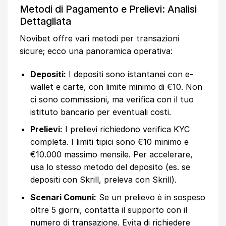
Metodi di Pagamento e Prelievi: Analisi
Dettagliata
Novibet offre vari metodi per transazioni
sicure; ecco una panoramica operativa:
Depositi:
I depositi sono istantanei con e-
wallet e carte, con limite minimo di €10. Non
ci sono commissioni, ma verifica con il tuo
istituto bancario per eventuali costi.
Prelievi:
I prelievi richiedono verifica KYC
completa. I limiti tipici sono €10 minimo e
€10.000 massimo mensile. Per accelerare,
usa lo stesso metodo del deposito (es. se
depositi con Skrill, preleva con Skrill).
Scenari Comuni:
Se un prelievo è in sospeso
oltre 5 giorni, contatta il supporto con il
numero di transazione. Evita di richiedere