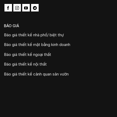
BÁO GIÁ
Báo giá thiết kế nhà phố/ biệt thự
Báo giá thiết kế mặt bằng kinh doanh
Báo giá thiết kế ngoại thất
Báo giá thiết kế nội thất
Báo giá thiết kế cảnh quan sân vườn