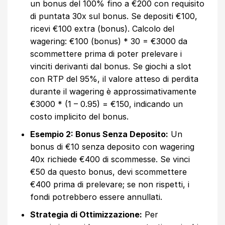
un bonus del 100% fino a €200 con requisito
di puntata 30x sul bonus. Se depositi €100,
ricevi €100 extra (bonus). Calcolo del
wagering: €100 (bonus) * 30 = €3000 da
scommettere prima di poter prelevare i
vinciti derivanti dal bonus. Se giochi a slot
con RTP del 95%, il valore atteso di perdita
durante il wagering è approssimativamente
€3000 * (1 – 0.95) = €150, indicando un
costo implicito del bonus.
Esempio 2: Bonus Senza Deposito:
Un
bonus di €10 senza deposito con wagering
40x richiede €400 di scommesse. Se vinci
€50 da questo bonus, devi scommettere
€400 prima di prelevare; se non rispetti, i
fondi potrebbero essere annullati.
Strategia di Ottimizzazione:
Per