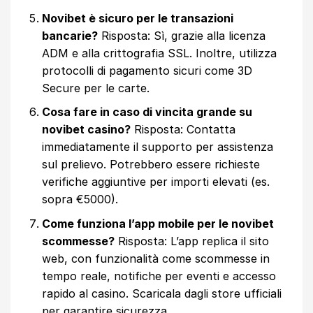
Novibet è sicuro per le transazioni
bancarie?
Risposta: Sì, grazie alla licenza
ADM e alla crittografia SSL. Inoltre, utilizza
protocolli di pagamento sicuri come 3D
Secure per le carte.
Cosa fare in caso di vincita grande su
novibet casino?
Risposta: Contatta
immediatamente il supporto per assistenza
sul prelievo. Potrebbero essere richieste
verifiche aggiuntive per importi elevati (es.
sopra €5000).
Come funziona l’app mobile per le novibet
scommesse?
Risposta: L’app replica il sito
web, con funzionalità come scommesse in
tempo reale, notifiche per eventi e accesso
rapido al casino. Scaricala dagli store ufficiali
per garantire sicurezza.