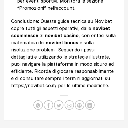
per eventi sportivi. Monitora la sezione
“Promozioni” nell’account.
Conclusione: Questa guida tecnica su Novibet
copre tutti gli aspetti operativi, dalle
novibet
scommesse
al
novibet casino
, con enfasi sulla
matematica dei
novibet bonus
e sulla
risoluzione problemi. Seguendo i passi
dettagliati e utilizzando le strategie illustrate,
puoi navigare la piattaforma in modo sicuro ed
efficiente. Ricorda di giocare responsabilmente
e di consultare sempre i termini aggiornati su
https://novibet.co.it/
per le ultime modifiche.