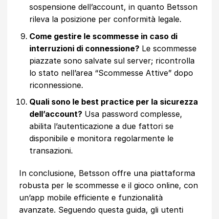
sospensione dell’account, in quanto Betsson
rileva la posizione per conformità legale.
Come gestire le scommesse in caso di
interruzioni di connessione?
Le scommesse
piazzate sono salvate sul server; ricontrolla
lo stato nell’area “Scommesse Attive” dopo
riconnessione.
Quali sono le best practice per la sicurezza
dell’account?
Usa password complesse,
abilita l’autenticazione a due fattori se
disponibile e monitora regolarmente le
transazioni.
In conclusione, Betsson offre una piattaforma
robusta per le scommesse e il gioco online, con
un’app mobile efficiente e funzionalità
avanzate. Seguendo questa guida, gli utenti