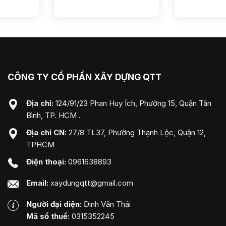
CÔNG TY CỔ PHẦN XÂY DỰNG QTT
Địa chỉ:
124/91/23 Phan Huy Ích, Phường 15, Quận Tân
Bình, TP. HCM .
Địa chỉ CN:
27/8 TL37, Phường Thạnh Lộc, Quận 12,
TPHCM
Điện thoại:
0961638893
Email:
xaydungqtt@gmail.com
Người đại diện:
Đinh Văn Thái
Mã số thuế:
0315352245