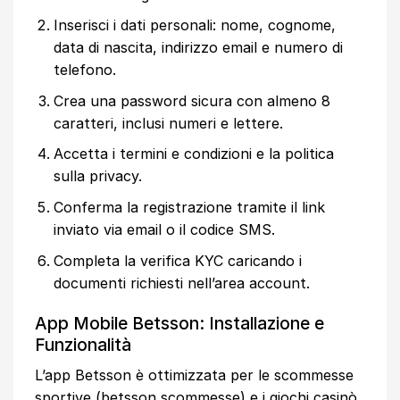
Inserisci i dati personali: nome, cognome,
data di nascita, indirizzo email e numero di
telefono.
Crea una password sicura con almeno 8
caratteri, inclusi numeri e lettere.
Accetta i termini e condizioni e la politica
sulla privacy.
Conferma la registrazione tramite il link
inviato via email o il codice SMS.
Completa la verifica KYC caricando i
documenti richiesti nell’area account.
App Mobile Betsson: Installazione e
Funzionalità
L’app Betsson è ottimizzata per le scommesse
sportive (betsson scommesse) e i giochi casinò.