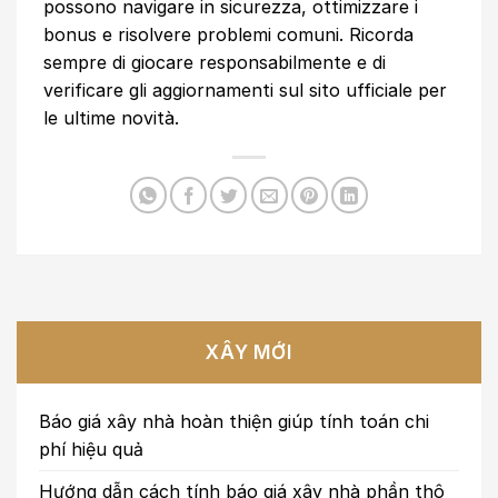
possono navigare in sicurezza, ottimizzare i
bonus e risolvere problemi comuni. Ricorda
sempre di giocare responsabilmente e di
verificare gli aggiornamenti sul sito ufficiale per
le ultime novità.
XÂY MỚI
Báo giá xây nhà hoàn thiện giúp tính toán chi
phí hiệu quả
Hướng dẫn cách tính báo giá xây nhà phần thô