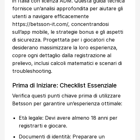
in Italia con licenza ADM. Questa guida tecnica
fornisce un’analisi approfondita per aiutare gli
utenti a navigare efficacemente
https://betsson-it.com/
, concentrandosi
sull’app mobile, le strategie bonus e gli aspetti
di sicurezza. Progettata per i giocatori che
desiderano massimizzare la loro esperienza,
copre ogni dettaglio dalla registrazione al
prelievo, inclusi calcoli matematici e scenari di
troubleshooting.
Prima di Iniziare: Checklist Essenziale
Verifica questi punti chiave prima di utilizzare
Betsson per garantire un’esperienza ottimale:
Età legale: Devi avere almeno 18 anni per
registrarti e giocare.
Documenti di identità: Preparare un