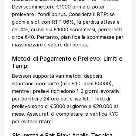
Devi scommettere €1000 prima di poter
prelevare i fondi bonus. Considera il RTP: se
giochi a slot con RTP 96%, la perdita attesa è
del 4%, quindi sui €1000 scommessi, perderesti
circa €40. Pertanto, pianifica le scommesse per
massimizzare il valore del bonus.
Metodi di Pagamento e Prelievo: Limiti e
Tempi
Betsson supporta vari metodi: depositi
istantanei con carte (min €10, max €5000),
mentre i prelievi richiedono 1-3 giorni lavorativi
per bonifici e 24 ore per e-wallet. I limiti di
prelievo sono di €5000 al giorno e €20.000 al
mese. Assicurati di completare la verifica KYC
per evitare ritardi.
Sicurezza e Fair Play: Analisi Tecnica