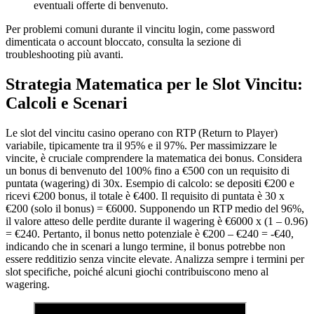
eventuali offerte di benvenuto.
Per problemi comuni durante il vincitu login, come password
dimenticata o account bloccato, consulta la sezione di
troubleshooting più avanti.
Strategia Matematica per le Slot Vincitu:
Calcoli e Scenari
Le slot del vincitu casino operano con RTP (Return to Player)
variabile, tipicamente tra il 95% e il 97%. Per massimizzare le
vincite, è cruciale comprendere la matematica dei bonus. Considera
un bonus di benvenuto del 100% fino a €500 con un requisito di
puntata (wagering) di 30x. Esempio di calcolo: se depositi €200 e
ricevi €200 bonus, il totale è €400. Il requisito di puntata è 30 x
€200 (solo il bonus) = €6000. Supponendo un RTP medio del 96%,
il valore atteso delle perdite durante il wagering è €6000 x (1 – 0.96)
= €240. Pertanto, il bonus netto potenziale è €200 – €240 = -€40,
indicando che in scenari a lungo termine, il bonus potrebbe non
essere redditizio senza vincite elevate. Analizza sempre i termini per
slot specifiche, poiché alcuni giochi contribuiscono meno al
wagering.