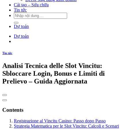
Cải tạo – Sửa chữa
Tin tức
Dự toán
Dự toán
Tin tức
Analisi Tecnica delle Slot Vincitu:
Sbloccare Login, Bonus e Limiti di
Prelievo – Guida Aggiornata
Contents
Registrazione al Vincitu Casino: Passo dopo Passo
Strategia Matematica per le Slot Vincitu: Calcoli e Scenari