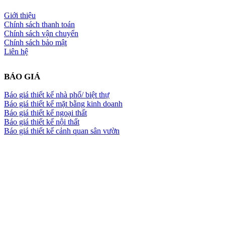
Giới thiệu
Chính sách thanh toán
Chính sách vận chuyển
Chính sách bảo mật
Liên hệ
BÁO GIÁ
Báo giá thiết kế nhà phố/ biệt thự
Báo giá thiết kế mặt bằng kinh doanh
Báo giá thiết kế ngoại thất
Báo giá thiết kế nội thất
Báo giá thiết kế cảnh quan sân vườn