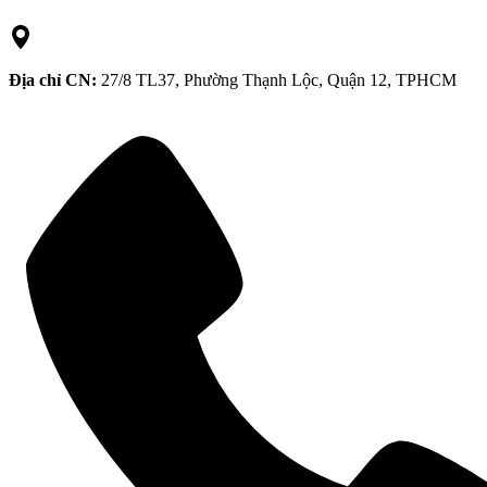
Địa chỉ CN:
27/8 TL37, Phường Thạnh Lộc, Quận 12, TPHCM