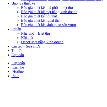
Báo giá thiết kế
Báo giá thiết kế nhà phố – biệt thự
Báo giá thiết kế mặt bằng kinh doanh
Báo giá thiết kế nội thất
Báo giá thiết kế ngoại thất
Báo giá thiết kế cảnh quan sân vườn
Dự án
Nhà phố – Biệt thự
Nội thất
Decor Mặt bằng kinh doanh
Cải tạo – Sửa chữa
Tin tức
Dự toán
Dự toán
Liên hệ
Hotline
Zalo