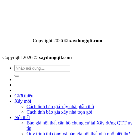
Copyright 2026 ©
xaydungqtt.com
Copyright 2026 ©
xaydungqtt.com
Giới thiệu
Xây mới
Cách tính báo giá xây nhà phần thô
Cách tính báo giá xây nhà trọn gói
Nội thất
Báo giá nội thất căn hộ chung cư tại Xây dựng QTT uy
tín
Quy trình thi công và báo giá nội thất nhà phố biệt thự