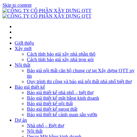
Skip to content
Giới thiệu
Xây mới
Cách tính báo giá xây nhà phần thô
Cách tính báo giá xây nhà trọn gói
Nội thất
Báo giá nội thất căn hộ chung cư tại Xây dựng QTT uy
tín
Quy trình thi công và báo giá nội thất nhà phố biệt thự
Báo giá thiết kế
Báo giá thiết kế nhà phố – biệt thự
Báo giá thiết kế mặt bằng kinh doanh
Báo giá thiết kế nội thất
Báo giá thiết kế ngoại thất
Báo giá thiết kế cảnh quan sân vườn
Dự án
Nhà phố – Biệt thự
Nội thất
Decor Mặt bằng kinh doanh