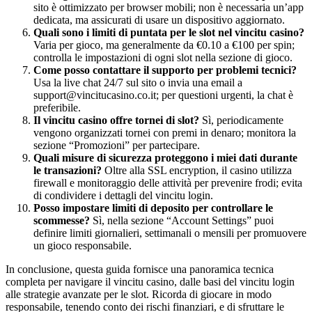
sito è ottimizzato per browser mobili; non è necessaria un’app
dedicata, ma assicurati di usare un dispositivo aggiornato.
Quali sono i limiti di puntata per le slot nel vincitu casino?
Varia per gioco, ma generalmente da €0.10 a €100 per spin;
controlla le impostazioni di ogni slot nella sezione di gioco.
Come posso contattare il supporto per problemi tecnici?
Usa la live chat 24/7 sul sito o invia una email a
support@vincitucasino.co.it; per questioni urgenti, la chat è
preferibile.
Il vincitu casino offre tornei di slot?
Sì, periodicamente
vengono organizzati tornei con premi in denaro; monitora la
sezione “Promozioni” per partecipare.
Quali misure di sicurezza proteggono i miei dati durante
le transazioni?
Oltre alla SSL encryption, il casino utilizza
firewall e monitoraggio delle attività per prevenire frodi; evita
di condividere i dettagli del vincitu login.
Posso impostare limiti di deposito per controllare le
scommesse?
Sì, nella sezione “Account Settings” puoi
definire limiti giornalieri, settimanali o mensili per promuovere
un gioco responsabile.
In conclusione, questa guida fornisce una panoramica tecnica
completa per navigare il vincitu casino, dalle basi del vincitu login
alle strategie avanzate per le slot. Ricorda di giocare in modo
responsabile, tenendo conto dei rischi finanziari, e di sfruttare le