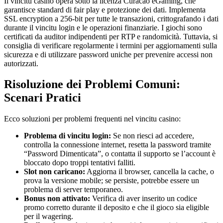
Il vincitu casino opera sotto la licenza Curacao eGaming, che
garantisce standard di fair play e protezione dei dati. Implementa
SSL encryption a 256-bit per tutte le transazioni, crittografando i dati
durante il vincitu login e le operazioni finanziarie. I giochi sono
certificati da auditor indipendenti per RTP e randomicità. Tuttavia, si
consiglia di verificare regolarmente i termini per aggiornamenti sulla
sicurezza e di utilizzare password uniche per prevenire accessi non
autorizzati.
Risoluzione dei Problemi Comuni:
Scenari Pratici
Ecco soluzioni per problemi frequenti nel vincitu casino:
Problema di vincitu login:
Se non riesci ad accedere,
controlla la connessione internet, resetta la password tramite
“Password Dimenticata”, o contatta il supporto se l’account è
bloccato dopo troppi tentativi falliti.
Slot non caricano:
Aggiorna il browser, cancella la cache, o
prova la versione mobile; se persiste, potrebbe essere un
problema di server temporaneo.
Bonus non attivato:
Verifica di aver inserito un codice
promo corretto durante il deposito e che il gioco sia eligible
per il wagering.