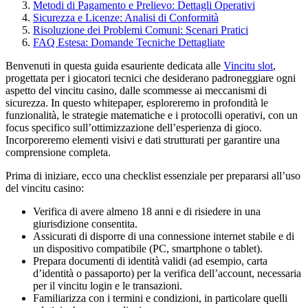
Metodi di Pagamento e Prelievo: Dettagli Operativi
Sicurezza e Licenze: Analisi di Conformità
Risoluzione dei Problemi Comuni: Scenari Pratici
FAQ Estesa: Domande Tecniche Dettagliate
Benvenuti in questa guida esauriente dedicata alle
Vincitu slot
,
progettata per i giocatori tecnici che desiderano padroneggiare ogni
aspetto del vincitu casino, dalle scommesse ai meccanismi di
sicurezza. In questo whitepaper, esploreremo in profondità le
funzionalità, le strategie matematiche e i protocolli operativi, con un
focus specifico sull’ottimizzazione dell’esperienza di gioco.
Incorporeremo elementi visivi e dati strutturati per garantire una
comprensione completa.
Prima di iniziare, ecco una checklist essenziale per prepararsi all’uso
del vincitu casino:
Verifica di avere almeno 18 anni e di risiedere in una
giurisdizione consentita.
Assicurati di disporre di una connessione internet stabile e di
un dispositivo compatibile (PC, smartphone o tablet).
Prepara documenti di identità validi (ad esempio, carta
d’identità o passaporto) per la verifica dell’account, necessaria
per il vincitu login e le transazioni.
Familiarizza con i termini e condizioni, in particolare quelli