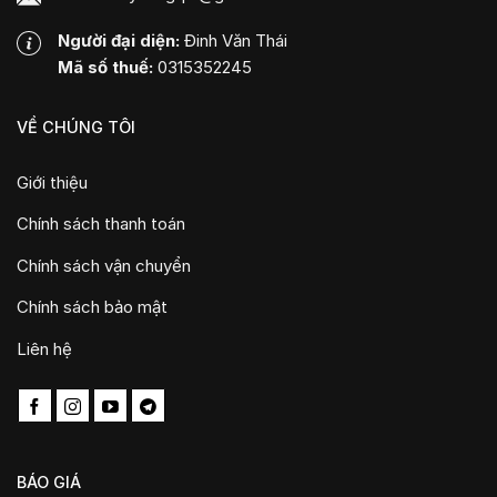
Người đại diện:
Đinh Văn Thái
Mã số thuế:
0315352245
VỀ CHÚNG TÔI
Giới thiệu
Chính sách thanh toán
Chính sách vận chuyển
Chính sách bảo mật
Liên hệ
BÁO GIÁ