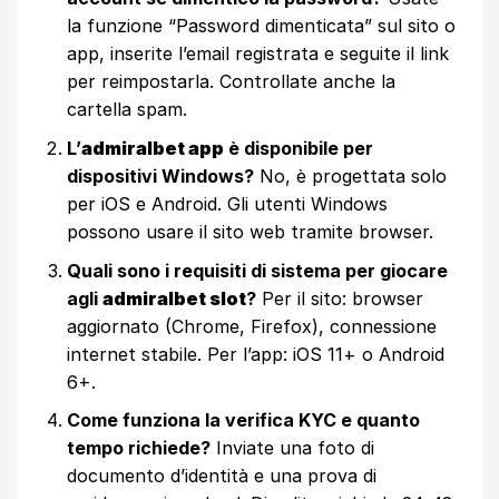
la funzione “Password dimenticata” sul sito o
app, inserite l’email registrata e seguite il link
per reimpostarla. Controllate anche la
cartella spam.
L’
admiralbet app
è disponibile per
dispositivi Windows?
No, è progettata solo
per iOS e Android. Gli utenti Windows
possono usare il sito web tramite browser.
Quali sono i requisiti di sistema per giocare
agli
admiralbet slot
?
Per il sito: browser
aggiornato (Chrome, Firefox), connessione
internet stabile. Per l’app: iOS 11+ o Android
6+.
Come funziona la verifica KYC e quanto
tempo richiede?
Inviate una foto di
documento d’identità e una prova di