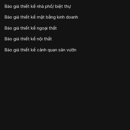
Báo giá thiết kế nhà phố/ biệt thự
Báo giá thiết kế mặt bằng kinh doanh
Báo giá thiết kế ngoại thất
Báo giá thiết kế nội thất
Báo giá thiết kế cảnh quan sân vườn