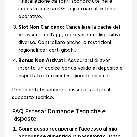
l’installazione da fonti sconosciute nelle
impostazioni; su iOS, aggiornare il sistema
operativo.
Slot Non Caricano:
Cancellare la cache del
browser o dell’app, o provare un dispositivo
diverso. Controllare anche le restrizioni
regionali per certi giochi.
Bonus Non Attivati:
Assicurarsi di aver
inserito un codice bonus valido al deposito e
rispettato i termini (es. giocate minime).
Documentate sempre i passi per aiutare il
supporto tecnico.
FAQ Estesa: Domande Tecniche e
Risposte
Come posso recuperare l’accesso al mio
account se dimentico la password?
Usate