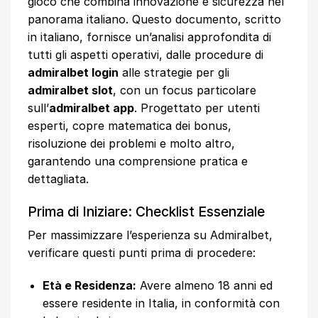
gioco che combina innovazione e sicurezza nel
panorama italiano. Questo documento, scritto
in italiano, fornisce un’analisi approfondita di
tutti gli aspetti operativi, dalle procedure di
admiralbet login
alle strategie per gli
admiralbet slot
, con un focus particolare
sull’
admiralbet app
. Progettato per utenti
esperti, copre matematica dei bonus,
risoluzione dei problemi e molto altro,
garantendo una comprensione pratica e
dettagliata.
Prima di Iniziare: Checklist Essenziale
Per massimizzare l’esperienza su Admiralbet,
verificare questi punti prima di procedere:
Età e Residenza:
Avere almeno 18 anni ed
essere residente in Italia, in conformità con