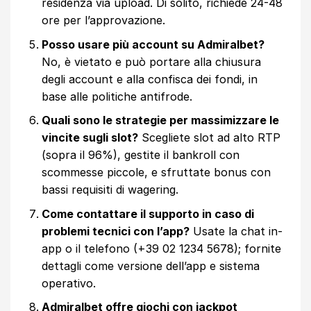
residenza via upload. Di solito, richiede 24-48
ore per l’approvazione.
Posso usare più account su Admiralbet?
No, è vietato e può portare alla chiusura
degli account e alla confisca dei fondi, in
base alle politiche antifrode.
Quali sono le strategie per massimizzare le
vincite sugli slot?
Scegliete slot ad alto RTP
(sopra il 96%), gestite il bankroll con
scommesse piccole, e sfruttate bonus con
bassi requisiti di wagering.
Come contattare il supporto in caso di
problemi tecnici con l’app?
Usate la chat in-
app o il telefono (+39 02 1234 5678); fornite
dettagli come versione dell’app e sistema
operativo.
Admiralbet offre giochi con jackpot