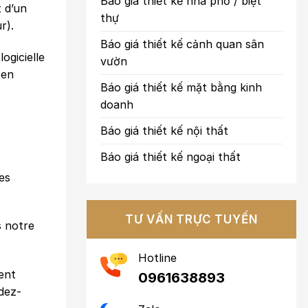
Báo giá thiết kế nhà phố / biệt
t d’un
thự
r).
Báo giá thiết kế cảnh quan sân
ogicielle
vườn
 en
Báo giá thiết kế mặt bằng kinh
doanh
Báo giá thiết kế nội thất
Báo giá thiết kế ngoại thất
es
TƯ VẤN TRỰC TUYẾN
s notre
Hotline
ent
0961638893
dez-