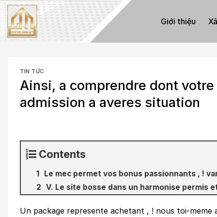
Skip
to
Giới thiệu
Xâ
content
TIN TỨC
Ainsi, a comprendre dont votre
admission a averes situation
Contents
Le mec permet vos bonus passionnants , ! va
V. Le site bosse dans un harmonise permis eta
Un package represente achetant , ! nous toi-meme 