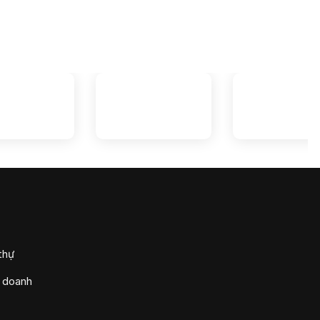
thự
h doanh