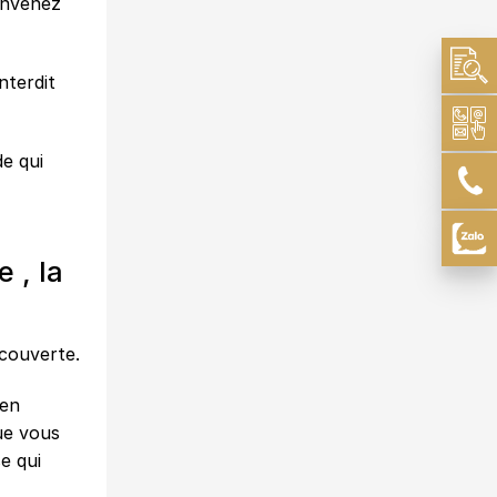
onvenez
nterdit
e qui
 , la
ecouverte.
 en
que vous
e qui