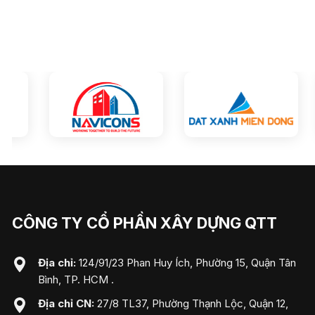
CÔNG TY CỔ PHẦN XÂY DỰNG QTT
Địa chỉ:
124/91/23 Phan Huy Ích, Phường 15, Quận Tân
Bình, TP. HCM .
Địa chỉ CN:
27/8 TL37, Phường Thạnh Lộc, Quận 12,