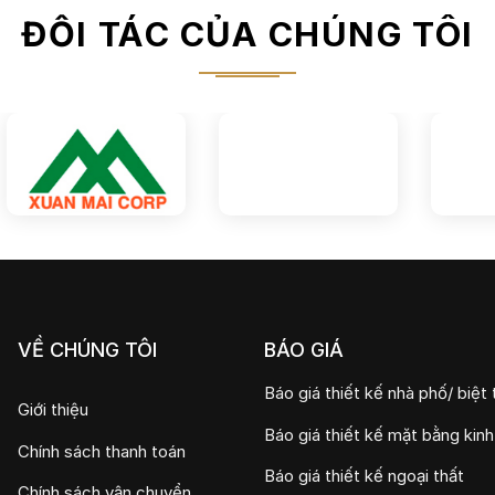
ĐỐI TÁC CỦA CHÚNG TÔI
VỀ CHÚNG TÔI
BÁO GIÁ
Báo giá thiết kế nhà phố/ biệt 
Giới thiệu
Báo giá thiết kế mặt bằng kin
Chính sách thanh toán
Báo giá thiết kế ngoại thất
Chính sách vận chuyển