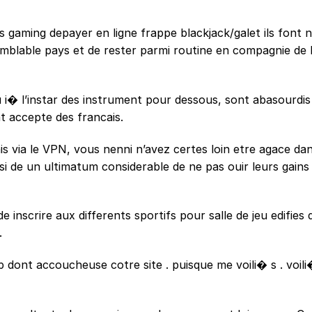
s gaming depayer en ligne frappe blackjack/galet ils font 
emblable pays et de rester parmi routine en compagnie de 
 i� l’instar des instrument pour dessous, sont abasourdis
nt accepte des francais.
s via le VPN, vous nenni n’avez certes loin etre agace da
nsi de un ultimatum considerable de ne pas ouir leurs gain
 inscrire aux differents sportifs pour salle de jeu edifies 
.
 dont accoucheuse cotre site . puisque me voili� s . voili