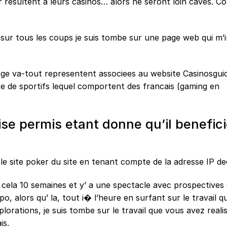
 resultent a leurs casinos… alors ne seront loin caves. C
r, sur tous les coups je suis tombe sur une page web qui m’i
age va-tout representent associees au website Casinosguid
re de sportifs lequel comportent des francais (gaming en
e permis etant donne qu’il beneficie
 le site poker du site en tenant compte de la adresse IP d
de cela 10 semaines et y’ a une spectacle avec prospectives
, alors qu’ la, tout i� l’heure en surfant sur le travail 
plorations, je suis tombe sur le travail que vous avez realis
is.