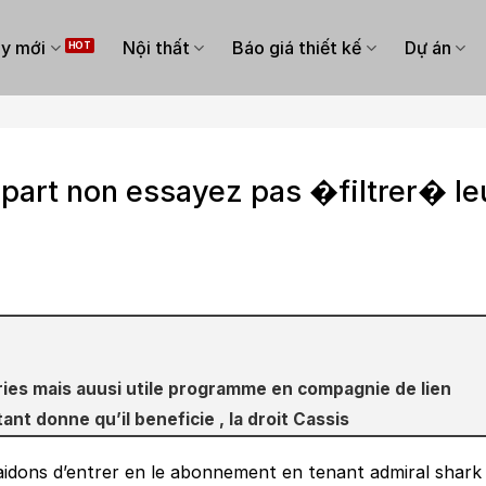
y mới
Nội thất
Báo giá thiết kế
Dự án
 part non essayez pas �filtrer� le
ries mais auusi utile programme en compagnie de lien
nt donne qu’il beneficie , la droit Cassis
aidons d’entrer en le abonnement en tenant
admiral shark