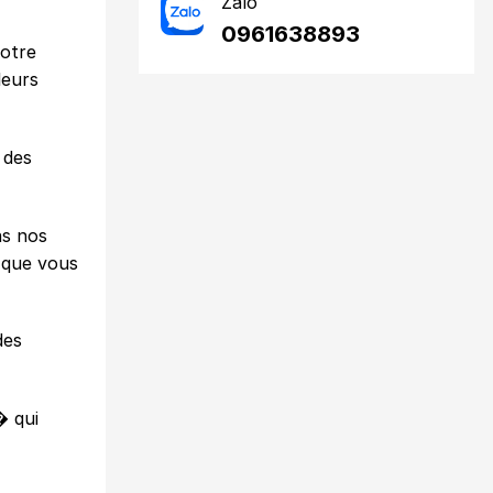
Zalo
0961638893
notre
leurs
 des
ns nos
s que vous
des
� qui