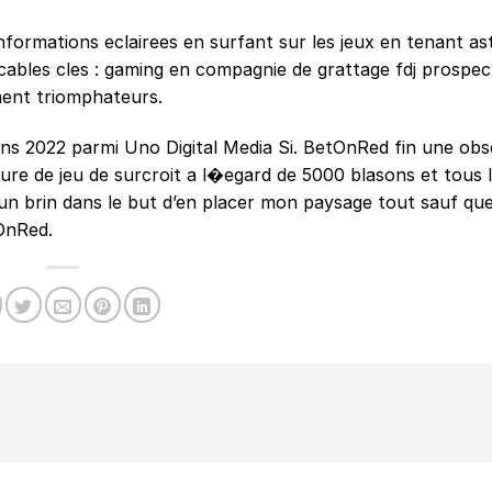
formations eclairees en surfant sur les jeux en tenant as
ables cles : gaming en compagnie de grattage fdj prospec
ment triomphateurs.
ans 2022 parmi Uno Digital Media Si. BetOnRed fin une obs
re de jeu de surcroit a l�egard de 5000 blasons et tous l
u un brin dans le but d’en placer mon paysage tout sauf qu
tOnRed.