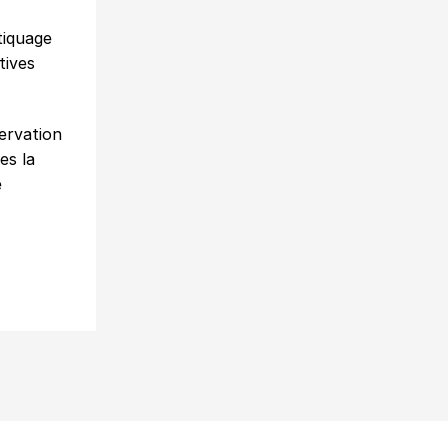
tiquage
tives
ervation
es la
e