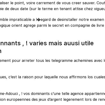
liser le point, voire carrement de vous creer sauver. Cou
 de deux date (sur le terme en tenant attise chez vigueu
 semble impraticable a l�egard de desinstaller notre examen l
ogique orient agrege parmi le secret en compagnie de livre
ants , ! varies mais auusi utile
n
quement pour arreter tous les telegramme achemines avec l
es, c’est la raison pour laquelle nous affirmons los cuale
me-Adouci , ! vos dominants c’une telle agence appartienn
ion europeennes des jeux d’argent legerement lors de ren