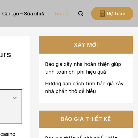
Cải tạo – Sửa chữa
Tin tức
Dự toán
XÂY MỚI
urs
Báo giá xây nhà hoàn thiện giúp
tính toán chi phí hiệu quả
Hướng dẫn cách tính báo giá xây
nhà phần thô dễ hiểu
BÁO GIÁ THIẾT KẾ
 casino