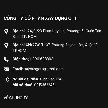
CÔNG TY CỔ PHẦN XÂY DỰNG QTT
Địa chỉ:
124/91/23 Phan Huy Ích, Phường 15, Quận Tân
Bình, TP. HCM .
Địa chỉ CN:
27/8 TL37, Phường Thạnh Lộc, Quận 12,
TPHCM
Điện thoại:
0961638893
Email:
xaydungqtt@gmail.com
Người đại diện:
Đinh Văn Thái
Mã số thuế:
0315352245
VỀ CHÚNG TÔI