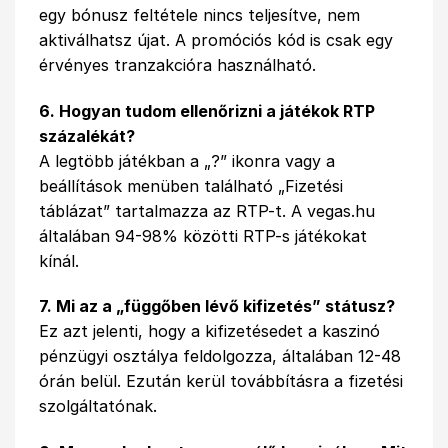
egy bónusz feltétele nincs teljesítve, nem
aktiválhatsz újat. A promóciós kód is csak egy
érvényes tranzakcióra használható.
6. Hogyan tudom ellenőrizni a játékok RTP
százalékát?
A legtöbb játékban a „?” ikonra vagy a
beállítások menüben található „Fizetési
táblázat” tartalmazza az RTP-t. A vegas.hu
általában 94-98% közötti RTP-s játékokat
kínál.
7. Mi az a „függőben lévő kifizetés” státusz?
Ez azt jelenti, hogy a kifizetésedet a kaszinó
pénzügyi osztálya feldolgozza, általában 12-48
órán belül. Ezután kerül továbbításra a fizetési
szolgáltatónak.