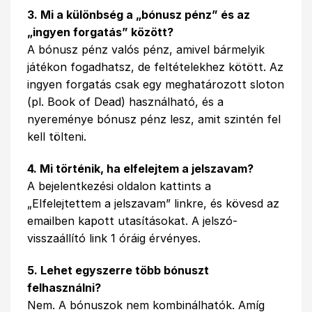
3. Mi a különbség a „bónusz pénz” és az
„ingyen forgatás” között?
A bónusz pénz valós pénz, amivel bármelyik
játékon fogadhatsz, de feltételekhez kötött. Az
ingyen forgatás csak egy meghatározott sloton
(pl. Book of Dead) használható, és a
nyereménye bónusz pénz lesz, amit szintén fel
kell tölteni.
4. Mi történik, ha elfelejtem a jelszavam?
A bejelentkezési oldalon kattints a
„Elfelejtettem a jelszavam” linkre, és kövesd az
emailben kapott utasításokat. A jelszó-
visszaállító link 1 óráig érvényes.
5. Lehet egyszerre több bónuszt
felhasználni?
Nem. A bónuszok nem kombinálhatók. Amíg