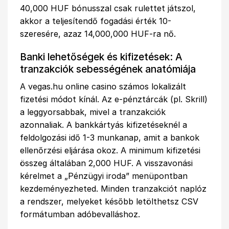
40,000 HUF bónusszal csak rulettet játszol,
akkor a teljesítendő fogadási érték 10-
szeresére, azaz 14,000,000 HUF-ra nő.
Banki lehetőségek és kifizetések: A
tranzakciók sebességének anatómiája
A vegas.hu online casino számos lokalizált
fizetési módot kínál. Az e-pénztárcák (pl. Skrill)
a leggyorsabbak, mivel a tranzakciók
azonnaliak. A bankkártyás kifizetéseknél a
feldolgozási idő 1-3 munkanap, amit a bankok
ellenőrzési eljárása okoz. A minimum kifizetési
összeg általában 2,000 HUF. A visszavonási
kérelmet a „Pénzügyi iroda” menüpontban
kezdeményezheted. Minden tranzakciót naplóz
a rendszer, melyeket később letölthetsz CSV
formátumban adóbevalláshoz.