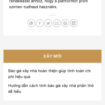
rendelkezel ahhoz, hogy a platformot profi
szinten tudhasd használni.
XÂY MỚI
Báo giá xây nhà hoàn thiện giúp tính toán chi
phí hiệu quả
Hướng dẫn cách tính báo giá xây nhà phần thô
dễ hiểu