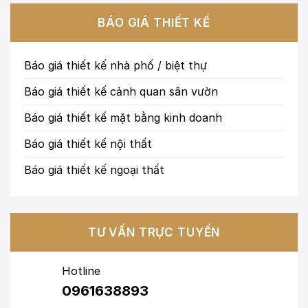
BÁO GIÁ THIẾT KẾ
Báo giá thiết kế nhà phố / biệt thự
Báo giá thiết kế cảnh quan sân vườn
Báo giá thiết kế mặt bằng kinh doanh
Báo giá thiết kế nội thất
Báo giá thiết kế ngoại thất
TƯ VẤN TRỰC TUYẾN
Hotline
0961638893