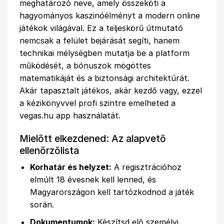
meghatározó neve, amely összeköti a
hagyományos kaszinóélményt a modern online
játékok világával. Ez a teljeskörű útmutató
nemcsak a felület bejárását segíti, hanem
technikai mélységben mutatja be a platform
működését, a bónuszok mögöttes
matematikáját és a biztonsági architektúrát.
Akár tapasztalt játékos, akár kezdő vagy, ezzel
a kézikönyvvel profi szintre emelheted a
vegas.hu app használatát.
Mielőtt elkezdened: Az alapvető
ellenőrzőlista
Korhatár és helyzet:
A regisztrációhoz
elmúlt 18 évesnek kell lenned, és
Magyarországon kell tartózkodnod a játék
során.
Dokumentumok:
Készítsd elő személyi