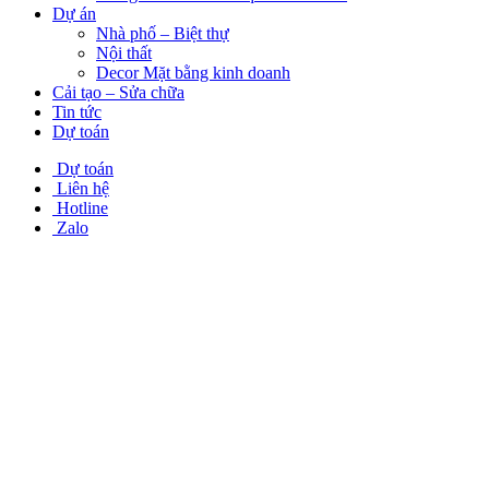
Dự án
Nhà phố – Biệt thự
Nội thất
Decor Mặt bằng kinh doanh
Cải tạo – Sửa chữa
Tin tức
Dự toán
Dự toán
Liên hệ
Hotline
Zalo