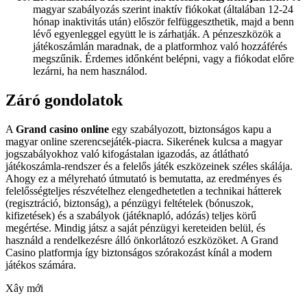
magyar szabályozás szerint inaktív fiókokat (általában 12-24
hónap inaktivitás után) először felfüggeszthetik, majd a benn
lévő egyenleggel együtt le is zárhatják. A pénzeszközök a
játékoszámlán maradnak, de a platformhoz való hozzáférés
megszűnik. Érdemes időnként belépni, vagy a fiókodat előre
lezárni, ha nem használod.
Záró gondolatok
A
Grand casino online
egy szabályozott, biztonságos kapu a
magyar online szerencsejáték-piacra. Sikerének kulcsa a magyar
jogszabályokhoz való kifogástalan igazodás, az átlátható
játékoszámla-rendszer és a felelős játék eszközeinek széles skálája.
Ahogy ez a mélyreható útmutató is bemutatta, az eredményes és
felelősségteljes részvételhez elengedhetetlen a technikai hátterek
(regisztráció, biztonság), a pénzügyi feltételek (bónuszok,
kifizetések) és a szabályok (játéknapló, adózás) teljes körű
megértése. Mindig játsz a saját pénzügyi kereteiden belül, és
használd a rendelkezésre álló önkorlátozó eszközöket. A Grand
Casino platformja így biztonságos szórakozást kínál a modern
játékos számára.
Xây mới