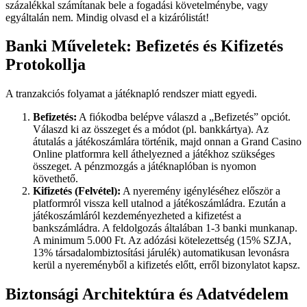
százalékkal számítanak bele a fogadási követelménybe, vagy
egyáltalán nem. Mindig olvasd el a kizárólistát!
Banki Műveletek: Befizetés és Kifizetés
Protokollja
A tranzakciós folyamat a játéknapló rendszer miatt egyedi.
Befizetés:
A fiókodba belépve válaszd a „Befizetés” opciót.
Válaszd ki az összeget és a módot (pl. bankkártya). Az
átutalás a játékoszámlára történik, majd onnan a Grand Casino
Online platformra kell áthelyezned a játékhoz szükséges
összeget. A pénzmozgás a játéknaplóban is nyomon
követhető.
Kifizetés (Felvétel):
A nyeremény igényléséhez először a
platformról vissza kell utalnod a játékoszámládra. Ezután a
játékoszámláról kezdeményezheted a kifizetést a
bankszámládra. A feldolgozás általában 1-3 banki munkanap.
A minimum 5.000 Ft. Az adózási kötelezettség (15% SZJA,
13% társadalombiztosítási járulék) automatikusan levonásra
kerül a nyereményből a kifizetés előtt, erről bizonylatot kapsz.
Biztonsági Architektúra és Adatvédelem