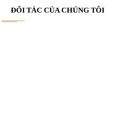
ĐỐI TÁC CỦA CHÚNG TÔI