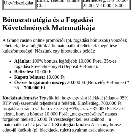
Email, Telefon, Online
Elérhetőség: H-P 10:00-
Ügyfélszolgálat
Chat
22:00, V 10:00-18:00.
Bónuszstratégia és a Fogadási
Követelmények Matematikája
A Grand casino online promóciói (pl. fogadási bónuszok) vonzóak
lehetnek, de a mögöttük álló matematikai feltételek megértése
kulcsfontosságú. Nézzünk egy hipotetikus példát:
Ajánlat:
100% bónusz legfeljebb 10.000 Ft-ra, 35x-es
fogadási követelménnyel (Deposit + Bonus).
Befizetés:
10.000 Ft.
Kapott bónusz:
10.000 Ft.
Összes forgatandó összeg:
20.000 Ft (Befizetés + Bónusz) *
35 =
700.000 Ft
.
Kockázatelemzés:
Tegyük fel, hogy egy slot játékkal (átlagos 95%
RTP-vel) szeretnéd teljesíteni a feltételt. Elméletileg, 700.000 Ft
forgatása során a várható veszteség ~5%, azaz ~35.000 Ft. Ez azt
jelenti, hogy a bónusz 10.000 Ft-ját „megszerzéséhez” magas
forgalom mellett 35.000 Ft veszteséget kell realizálnod – a
matematika a ház javára áll.
Strategiai tanács:
Alacsony house
edge-jű játékok (pl. blackjack, rulett) gyakran csak alacsony