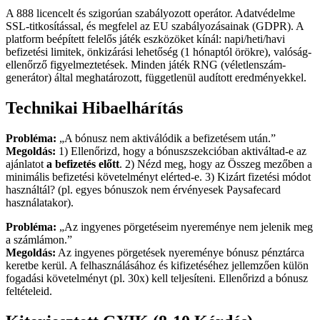
A 888 licencelt és szigorúan szabályozott operátor. Adatvédelme
SSL-titkosítással, és megfelel az EU szabályozásainak (GDPR). A
platform beépített felelős játék eszközöket kínál: napi/heti/havi
befizetési limitek, önkizárási lehetőség (1 hónaptól örökre), valóság-
ellenőrző figyelmeztetések. Minden játék RNG (véletlenszám-
generátor) által meghatározott, függetlenül audított eredményekkel.
Technikai Hibaelhárítás
Probléma:
„A bónusz nem aktiválódik a befizetésem után.”
Megoldás:
1) Ellenőrizd, hogy a bónuszszekcióban aktiváltad-e az
ajánlatot
a befizetés előtt
. 2) Nézd meg, hogy az Összeg mezőben a
minimális befizetési követelményt elérted-e. 3) Kizárt fizetési módot
használtál? (pl. egyes bónuszok nem érvényesek Paysafecard
használatakor).
Probléma:
„Az ingyenes pörgetéseim nyereménye nem jelenik meg
a számlámon.”
Megoldás:
Az ingyenes pörgetések nyereménye bónusz pénztárca
keretbe kerül. A felhasználásához és kifizetéséhez jellemzően külön
fogadási követelményt (pl. 30x) kell teljesíteni. Ellenőrizd a bónusz
feltételeid.