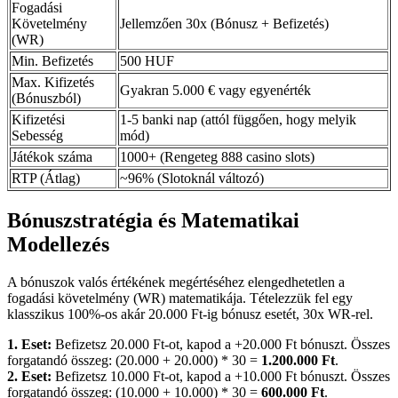
Fogadási
Követelmény
Jellemzően 30x (Bónusz + Befizetés)
(WR)
Min. Befizetés
500 HUF
Max. Kifizetés
Gyakran 5.000 € vagy egyenérték
(Bónuszból)
Kifizetési
1-5 banki nap (attól függően, hogy melyik
Sebesség
mód)
Játékok száma
1000+ (Rengeteg 888 casino slots)
RTP (Átlag)
~96% (Slotoknál változó)
Bónuszstratégia és Matematikai
Modellezés
A bónuszok valós értékének megértéséhez elengedhetetlen a
fogadási követelmény (WR) matematikája. Tételezzük fel egy
klasszikus 100%-os akár 20.000 Ft-ig bónusz esetét, 30x WR-rel.
1. Eset:
Befizetsz 20.000 Ft-ot, kapod a +20.000 Ft bónuszt. Összes
forgatandó összeg: (20.000 + 20.000) * 30 =
1.200.000 Ft
.
2. Eset:
Befizetsz 10.000 Ft-ot, kapod a +10.000 Ft bónuszt. Összes
forgatandó összeg: (10.000 + 10.000) * 30 =
600.000 Ft
.