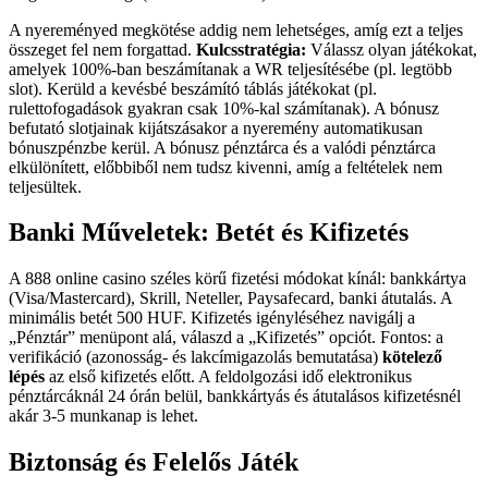
A nyereményed megkötése addig nem lehetséges, amíg ezt a teljes
összeget fel nem forgattad.
Kulcsstratégia:
Válassz olyan játékokat,
amelyek 100%-ban beszámítanak a WR teljesítésébe (pl. legtöbb
slot). Kerüld a kevésbé beszámító táblás játékokat (pl.
rulettofogadások gyakran csak 10%-kal számítanak). A bónusz
befutató slotjainak kijátszásakor a nyeremény automatikusan
bónuszpénzbe kerül. A bónusz pénztárca és a valódi pénztárca
elkülönített, előbbiből nem tudsz kivenni, amíg a feltételek nem
teljesültek.
Banki Műveletek: Betét és Kifizetés
A 888 online casino széles körű fizetési módokat kínál: bankkártya
(Visa/Mastercard), Skrill, Neteller, Paysafecard, banki átutalás. A
minimális betét 500 HUF. Kifizetés igényléséhez navigálj a
„Pénztár” menüpont alá, válaszd a „Kifizetés” opciót. Fontos: a
verifikáció (azonosság- és lakcímigazolás bemutatása)
kötelező
lépés
az első kifizetés előtt. A feldolgozási idő elektronikus
pénztárcáknál 24 órán belül, bankkártyás és átutalásos kifizetésnél
akár 3-5 munkanap is lehet.
Biztonság és Felelős Játék