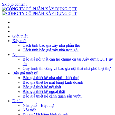
Skip to content
Giới thiệu
Xây mới
Cách tính báo giá xây nhà phần thô
Cách tính báo giá xây nhà trọn gói
Nội thất
Báo giá nội thất căn hộ chung cư tại Xây dựng QTT uy
tín
Quy trình thi công và báo giá nội thất nhà phố biệt thự
Báo giá thiết kế
Báo giá thiết kế nhà phố – biệt thự
Báo giá thiết kế mặt bằng kinh doanh
Báo giá thiết kế nội thất
Báo giá thiết kế ngoại thất
Báo giá thiết kế cảnh quan sân vườn
Dự án
Nhà phố – Biệt thự
Nội thất
Decor Mặt bằng kinh doanh