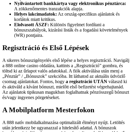
Nyilvántartott bankkártya vagy elektronikus pénztárca:
A zökkenőmentes tranzakciók alapja.
Helyes lakcímadatok:
Az ország-specifikus ajánlatok és
korlátok miatt kritikus.
Elolvasott ÁSZF:
Különös figyelmet fordítani a
bónuszszabályok, kizárási listák és a fogadási követelmények
(WR) pontjaira.
Regisztráció és Első Lépések
A sikeres bónuszigényelés első lépése a helyes regisztráció. Navigálj
a 888 online casino oldalára, kattints a „Regisztráció” gombra, és
töltsd ki az űrlapot valós adatokkal. A fiók aktiválása után menj a
„Pénztár” / „Bónuszok” szekcióba. Itt láthatod az aktuális üdvözlő
csomag ajánlatokat. Fontos, hogy
a regisztráció UTÁN
válaszd ki
és aktiváld a kívánt bónuszt, mielőtt első befizetést végrehajtanád.
Az ajánlatok tipikusan magukban foglalhatnak pénzösszegű bónuszt
és/vagy ingyenes pörgetéseket.
A Mobilplatform Mesterfokon
A 888 natív mobilalkalmazása optimalizált élményt nyújt. Letöltés
után jelentkezz be ugyanazzal a hitelesítő adattal. A bónuszok