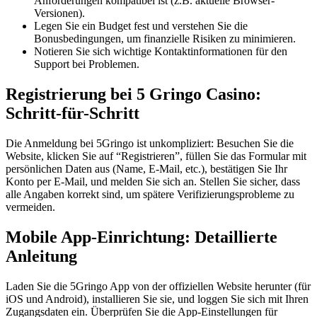
Anforderungen kompatibel ist (z.B. aktuelle Browser-
Versionen).
Legen Sie ein Budget fest und verstehen Sie die
Bonusbedingungen, um finanzielle Risiken zu minimieren.
Notieren Sie sich wichtige Kontaktinformationen für den
Support bei Problemen.
Registrierung bei 5 Gringo Casino:
Schritt-für-Schritt
Die Anmeldung bei 5Gringo ist unkompliziert: Besuchen Sie die
Website, klicken Sie auf “Registrieren”, füllen Sie das Formular mit
persönlichen Daten aus (Name, E-Mail, etc.), bestätigen Sie Ihr
Konto per E-Mail, und melden Sie sich an. Stellen Sie sicher, dass
alle Angaben korrekt sind, um spätere Verifizierungsprobleme zu
vermeiden.
Mobile App-Einrichtung: Detaillierte
Anleitung
Laden Sie die 5Gringo App von der offiziellen Website herunter (für
iOS und Android), installieren Sie sie, und loggen Sie sich mit Ihren
Zugangsdaten ein. Überprüfen Sie die App-Einstellungen für