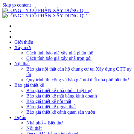
Skip to content
Giới thiệu
Xây mới
Cách tính báo giá xây nhà phần thô
Cách tính báo giá xây nhà trọn gói
Nội thất
Báo giá nội thất căn hộ chung cư tại Xây dựng QTT uy
tín
Quy trình thi công và báo giá nội thất nhà phố biệt thự
Báo giá thiết kế
Báo giá thiết kế nhà phố – biệt thự
Báo giá thiết kế mặt bằng kinh doanh
Báo giá thiết kế nội thất
Báo giá thiết kế ngoại thất
Báo giá thiết kế cảnh quan sân vườn
Dự án
Nhà phố – Biệt thự
Nội thất
Decor Mặt bằng kinh doanh