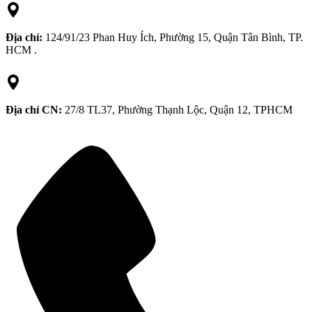
Địa chỉ:
124/91/23 Phan Huy Ích, Phường 15, Quận Tân Bình, TP.
HCM .
Địa chỉ CN:
27/8 TL37, Phường Thạnh Lộc, Quận 12, TPHCM