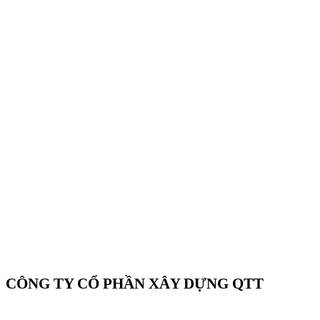
CÔNG TY CỔ PHẦN XÂY DỰNG QTT