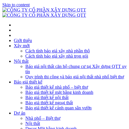
Skip to content
Giới thiệu
Xây mới
Cách tính báo giá xây nhà phần thô
Cách tính báo giá xây nhà trọn gói
Nội thất
Báo giá nội thất căn hộ chung cư tại Xây dựng QTT uy
tín
Quy trình thi công và báo giá nội thất nhà phố biệt thự
Báo giá thiết kế
Báo giá thiết kế nhà phố – biệt thự
Báo giá thiết kế mặt bằng kinh doanh
Báo giá thiết kế nội thất
Báo giá thiết kế ngoại thất
Báo giá thiết kế cảnh quan sân vườn
Dự án
Nhà phố – Biệt thự
Nội thất
Decor Mặt bằng kinh doanh