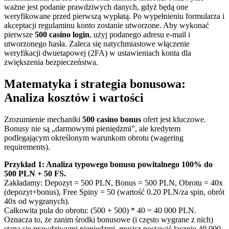
ważne jest podanie prawdziwych danych, gdyż będą one
weryfikowane przed pierwszą wypłatą. Po wypełnieniu formularza i
akceptacji regulaminu konto zostanie utworzone. Aby wykonać
pierwsze
500 casino login
, użyj podanego adresu e-mail i
utworzonego hasła. Zaleca się natychmiastowe włączenie
weryfikacji dwuetapowej (2FA) w ustawieniach konta dla
zwiększenia bezpieczeństwa.
Matematyka i strategia bonusowa:
Analiza kosztów i wartości
Zrozumienie mechaniki
500 casino bonus
ofert jest kluczowe.
Bonusy nie są „darmowymi pieniędzmi”, ale kredytem
podlegającym określonym warunkom obrotu (wagering
requirements).
Przykład 1: Analiza typowego bonusu powitalnego 100% do
500 PLN + 50 FS.
Zakładamy: Depozyt = 500 PLN, Bonus = 500 PLN, Obrotu = 40x
(depozyt+bonus), Free Spiny = 50 (wartość 0.20 PLN/za spin, obrót
40x od wygranych).
Całkowita pula do obrotu: (500 + 500) * 40 = 40 000 PLN.
Oznacza to, że zanim środki bonusowe (i często wygrane z nich)
staną się prawdziwymi pieniędzmi, musisz postawić łącznie 40 000