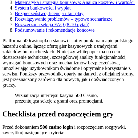
Matematyka i strategia bonusowa: Analiza kosztów i wartości
System bankowości i wypłat
Bezpieczeństwo, licencja i fair play
Rozwiązywanie problemów – typowe scenariusze
Rozszerzona sekcja FAQ (8-10 pytań)
Podsumowanie i rekomendacje końcowe
Platforma 500casinopl.eu stanowi istotny punkt na mapie polskiego
hazardu online, łącząc ofertę gier kasynowych z tradycjami
zakładów bukmacherskich. Niniejszy whitepaper ma na celu
dostarczenie technicznej, szczegółowej analizy funkcjonalności,
wymagań bonusowych oraz mechanizmów bezpieczeństwa,
umożliwiając użytkownikom świadome i optymalne korzystanie z
serwisu. Poniższy przewodnik, oparty na danych z oficjalnej strony,
jest przeznaczony zarówno dla nowych, jak i doświadczonych
graczy.
Wizualizacja interfejsu kasyna 500 Casino,
prezentująca sekcje z grami oraz promocjami.
Checklista przed rozpoczęciem gry
Przed dokonaniem
500 casino login
i rozpoczęciem rozgrywki,
zweryfikuj następujące kryteria: