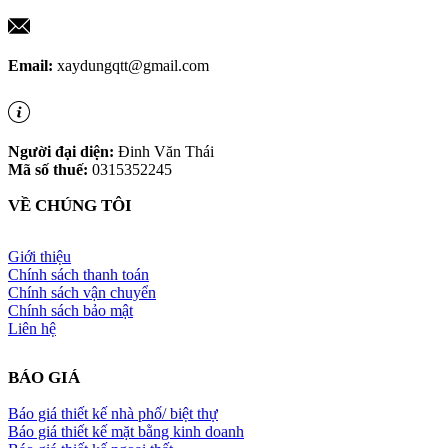
Email:
xaydungqtt@gmail.com
Người đại diện:
Đinh Văn Thái
Mã số thuế:
0315352245
VỀ CHÚNG TÔI
Giới thiệu
Chính sách thanh toán
Chính sách vận chuyển
Chính sách bảo mật
Liên hệ
BÁO GIÁ
Báo giá thiết kế nhà phố/ biệt thự
Báo giá thiết kế mặt bằng kinh doanh