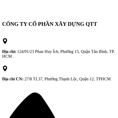
CÔNG TY CỔ PHẦN XÂY DỰNG QTT
Địa chỉ:
124/91/23 Phan Huy Ích, Phường 15, Quận Tân Bình, TP.
HCM .
Địa chỉ CN:
27/8 TL37, Phường Thạnh Lộc, Quận 12, TPHCM