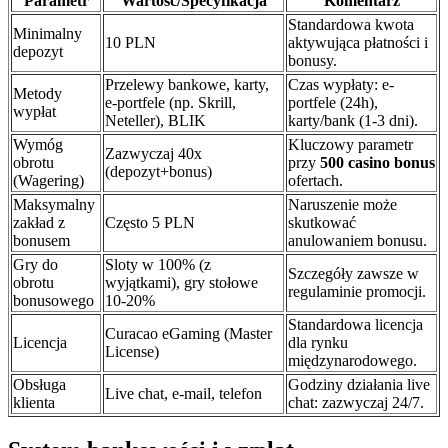
Parametr
Wartość/Specyfikacja
Komentarz
Standardowa kwota
Minimalny
10 PLN
aktywująca płatności i
depozyt
bonusy.
Przelewy bankowe, karty,
Czas wypłaty: e-
Metody
e-portfele (np. Skrill,
portfele (24h),
wypłat
Neteller), BLIK
karty/bank (1-3 dni).
Wymóg
Kluczowy parametr
Zazwyczaj 40x
obrotu
przy
500 casino bonus
(depozyt+bonus)
(Wagering)
ofertach.
Maksymalny
Naruszenie może
zakład z
Często 5 PLN
skutkować
bonusem
anulowaniem bonusu.
Gry do
Sloty w 100% (z
Szczegóły zawsze w
obrotu
wyjątkami), gry stołowe
regulaminie promocji.
bonusowego
10-20%
Standardowa licencja
Curacao eGaming (Master
Licencja
dla rynku
License)
międzynarodowego.
Obsługa
Godziny działania live
Live chat, e-mail, telefon
klienta
chat: zazwyczaj 24/7.