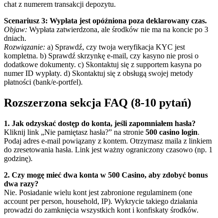
chat z numerem transakcji depozytu.
Scenariusz 3: Wypłata jest opóźniona poza deklarowany czas.
Objaw:
Wypłata zatwierdzona, ale środków nie ma na koncie po 3
dniach.
Rozwiązanie:
a) Sprawdź, czy twoja weryfikacja KYC jest
kompletna. b) Sprawdź skrzynkę e-mail, czy kasyno nie prosi o
dodatkowe dokumenty. c) Skontaktuj się z supportem kasyna po
numer ID wypłaty. d) Skontaktuj się z obsługą swojej metody
płatności (bank/e-portfel).
Rozszerzona sekcja FAQ (8-10 pytań)
1. Jak odzyskać dostęp do konta, jeśli zapomniałem hasła?
Kliknij link „Nie pamiętasz hasła?” na stronie
500 casino login
.
Podaj adres e-mail powiązany z kontem. Otrzymasz maila z linkiem
do zresetowania hasła. Link jest ważny ograniczony czasowo (np. 1
godzinę).
2. Czy mogę mieć dwa konta w 500 Casino, aby zdobyć bonus
dwa razy?
Nie. Posiadanie wielu kont jest zabronione regulaminem (one
account per person, household, IP). Wykrycie takiego działania
prowadzi do zamknięcia wszystkich kont i konfiskaty środków.