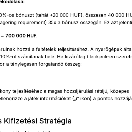
ekódolása:
100%-os bónuszt (tehát +20 000 HUF), összesen 40 000 H
gering requirement) 35x a bónusz összegén. Ez azt jelenti
 = 700 000 HUF
.
rulnak hozzá a feltételek teljesítéséhez. A nyerőgépek ált
 5-10%-ot számítanak bele. Ha kizárólag blackjack-en szeret
akkor a ténylegesen forgatandó összeg:
kony teljesítéséhez a magas hozzájárulási rátájú, közepes
llenőrizze a játék információkat („i” ikon) a pontos hozzájá
Kifizetési Stratégia