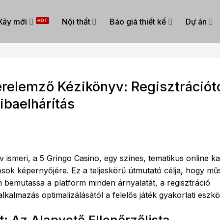
Xây mới
Nội thất
Báo giá thiết kế
Dự án
relemző Kézikönyv: Regisztrációtó
ibaelhárítás
ismeri, a 5 Gringo Casino, egy színes, tematikus online ka
sok képernyőjére. Ez a teljeskörű útmutató célja, hogy mű
m bemutassa a platform minden árnyalatát, a regisztráció
alkalmazás optimalizálásától a felelős játék gyakorlati eszkö
t: Az Alapvető Ellenőrzőlista