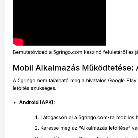
Bemutatóvideó a 5gringo.com kaszinó felületéről és j
Mobil Alkalmazás Működtetése: A
A 5gringo nem található meg a hivatalos Google Pl
letöltés szükséges.
Android (APK):
Látogasson el a 5gringo.com-ra mobilos 
Keresse meg az “Alkalmazás letöltése” va