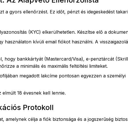
zt a gyors ellenőrzést. Ez időt, pénzt és idegeskedést takar
yazonosítás (KYC) elkerülhetetlen. Készítse elő a dokume
y használaton kívüli email fiókot használni. A visszaigazol
, hogy bankkártyát (Mastercard/Visa), e-penztárcát (Skrill
őrizze a minimális és maximális feltöltési limiteket.
ofiljában megadott lakcíme pontosan egyezzen a személyi
elmúlt 18 évesnek kell lennie.
kációs Protokoll
t, amelynek célja a fiók biztonsága és a jogszerűség biztos