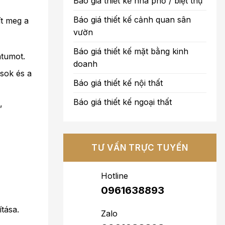
Báo giá thiết kế nhà phố / biệt thự
Báo giá thiết kế cảnh quan sân
ít meg a
vườn
Báo giá thiết kế mặt bằng kinh
ntumot.
doanh
ások és a
Báo giá thiết kế nội thất
Báo giá thiết kế ngoại thất
,
TƯ VẤN TRỰC TUYẾN
Hotline
0961638893
ítása.
Zalo