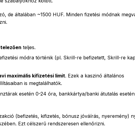
e szabályokhoz kötött.
zó, de általában ~1500 HUF. Minden fizetési módnak megv
zni.
telezően
teljes.
fizetési módra történik (pl. Skrill-re befizetett, Skrill-re kap
i maximális kifizetési limit
. Ezek a kaszinó általános
lításaiban is megtalálhatók.
penztárak esetén 0-24 óra, bankkártya/banki átutalás esetén
akció (befizetés, kifizetés, bónusz jóváírás, nyeremény)
szében. Ezt célszerű rendszeresen ellenőrizni.