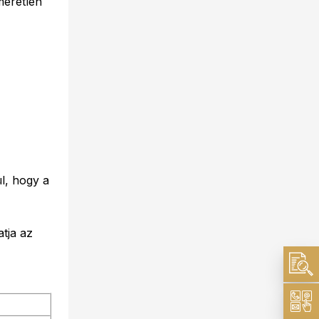
meretlen
l, hogy a
tja az