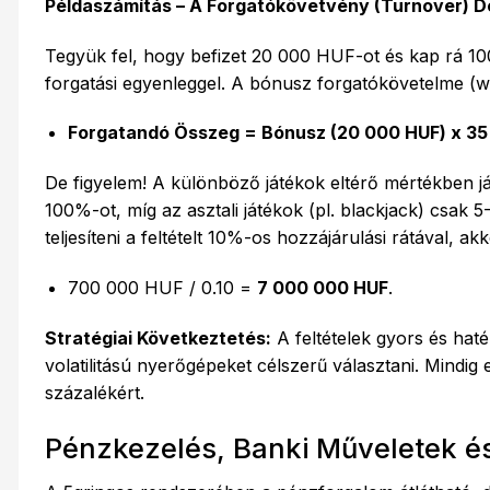
Példaszámítás – A Forgatókövetvény (Turnover) D
Tegyük fel, hogy befizet 20 000 HUF-ot és kap rá 
forgatási egyenleggel. A bónusz forgatókövetelme (wa
Forgatandó Összeg = Bónusz (20 000 HUF) x 35
De figyelem! A különböző játékok eltérő mértékben já
100%-ot, míg az asztali játékok (pl. blackjack) csak
teljesíteni a feltételt 10%-os hozzájárulási rátával, 
700 000 HUF / 0.10 =
7 000 000 HUF
.
Stratégiai Következtetés:
A feltételek gyors és haté
volatilitású nyerőgépeket célszerű választani. Mindig e
százalékért.
Pénzkezelés, Banki Műveletek és 