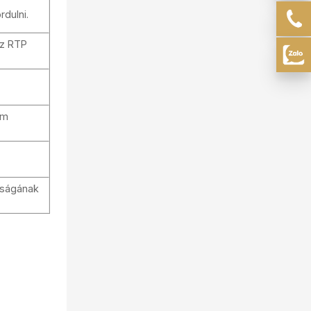
rdulni.
Az RTP
am
onságának