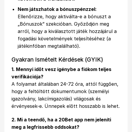
Nem játszhatok a bónuszpénzzel:
Ellenőrizze, hogy aktiválta-e a bónuszt a
„Bónuszok” szekcióban. Győződjön meg
arról, hogy a kiválasztott játék hozzájárul a
fogadási követelmények teljesítéséhez (a
játékinfóban megtalálható).
Gyakran Ismételt Kérdések (GYIK)
1. Mennyi időt vesz igénybe a fiókom teljes
verifikációja?
A folyamat általában 24-72 óra, attól függően,
hogy a feltöltött dokumentumok (személyi
igazolvány, lakcímigazolás) világosak és
érvényesek-e. Ünnepek előtt hosszabb is lehet.
2. Mi a teendő, ha a 20Bet app nem jeleníti
meg a legfrissebb oddsokat?