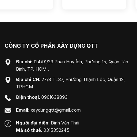
CÔNG TY CỔ PHẦN XÂY DỰNG QTT
Địa chỉ:
124/91/23 Phan Huy Ích, Phường 15, Quận Tân
Bình, TP. HCM .
Địa chỉ CN:
27/8 TL37, Phường Thạnh Lộc, Quận 12,
TPHCM
Điện thoại:
0961638893
Email:
xaydungqtt@gmail.com
Người đại diện:
Đinh Văn Thái
Mã số thuế:
0315352245