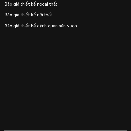
Báo giá thiết kế ngoại thất
Báo giá thiết kế nội thất
Báo giá thiết kế cảnh quan sân vườn