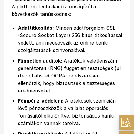
A platform technikai biztonságáról a
következők tanúskodnak:
Adattitkosítás:
Minden adatforgalom SSL
(Secure Socket Layer) 256 bites titkosítással
védett, ami megegyezik az online banki
szolgáltatások színvonalával.
Független auditok:
A játékok véletlenszám-
generátorait (RNG) független tesztcégek (pl.
iTech Labs, eCOGRA) rendszeresen
ellenőrzik, hogy biztosítsák a tisztességes
eredményeket.
Fémpénz-védelem:
A játékosok számláján
lévő pénzeszközök a vállalat operációs
forrásaitól elkülönítve, biztonságos banki
számlákon vannak tárolva.
Proaktív eszközök:
A felület nyújt