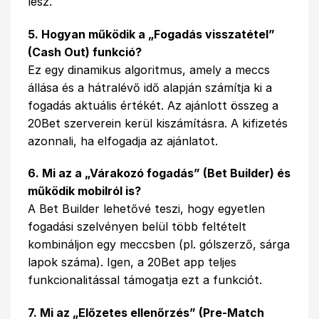
lesz.
5. Hogyan működik a „Fogadás visszatétel”
(Cash Out) funkció?
Ez egy dinamikus algoritmus, amely a meccs
állása és a hátralévő idő alapján számítja ki a
fogadás aktuális értékét. Az ajánlott összeg a
20Bet szerverein kerül kiszámításra. A kifizetés
azonnali, ha elfogadja az ajánlatot.
6. Mi az a „Várakozó fogadás” (Bet Builder) és
működik mobilról is?
A Bet Builder lehetővé teszi, hogy egyetlen
fogadási szelvényen belül több feltételt
kombináljon egy meccsben (pl. gólszerző, sárga
lapok száma). Igen, a 20Bet app teljes
funkcionalitással támogatja ezt a funkciót.
7. Mi az „Előzetes ellenőrzés” (Pre-Match