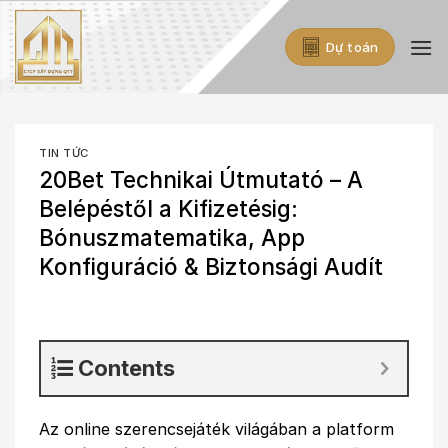
Skip
to
Dự toán
content
TIN TỨC
20Bet Technikai Útmutató – A
Belépéstől a Kifizetésig:
Bónuszmatematika, App
Konfiguráció & Biztonsági Audít
Contents
Az online szerencsejáték világában a platform