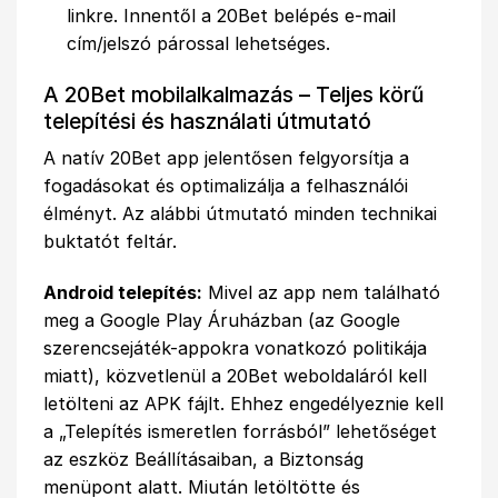
linkre. Innentől a 20Bet belépés e-mail
cím/jelszó párossal lehetséges.
A 20Bet mobilalkalmazás – Teljes körű
telepítési és használati útmutató
A natív 20Bet app jelentősen felgyorsítja a
fogadásokat és optimalizálja a felhasználói
élményt. Az alábbi útmutató minden technikai
buktatót feltár.
Android telepítés:
Mivel az app nem található
meg a Google Play Áruházban (az Google
szerencsejáték-appokra vonatkozó politikája
miatt), közvetlenül a 20Bet weboldaláról kell
letölteni az APK fájlt. Ehhez engedélyeznie kell
a „Telepítés ismeretlen forrásból” lehetőséget
az eszköz Beállításaiban, a Biztonság
menüpont alatt. Miután letöltötte és