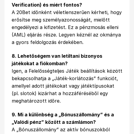
Verification) és miért fontos?
A 20Bet időnként véletlenszerűen kérheti, hogy
erősítse meg személyazonosságát, mielőtt
engedélyezi a kifizetést. Ez a pénzmosás elleni
(AML) eljárás része. Legyen kéznél az okmánya
a gyors feldolgozás érdekében.
8. Lehetőségem van letiltani bizonyos
játékokat a fiókomban?
Igen, a Felelősségteljes Játék beállítások között
bekapcsolhatja a „Játék-korlátozás” funkciót,
amellyel adott játékokat vagy játéktípusokat
(pl. slotok) kizárhat a hozzáféréséből egy
meghatározott időre.
9. Mi a különbség a „Bónuszállomány” és a
„Valódi pénz” között a számlámon?
A „Bónuszállomány” az aktív bónuszokból