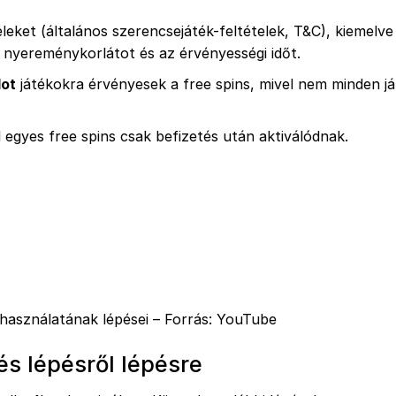
leket (általános szerencsejáték-feltételek, T&C), kiemelve
 nyereménykorlátot és az érvényességi időt.
lot
játékokra érvényesek a free spins, mivel nem minden j
egyes free spins csak befizetés után aktiválódnak.
 használatának lépései – Forrás: YouTube
és lépésről lépésre