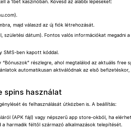
ell a 1bet kaszinóban. Kövesd az alábbi lépéseket:
hu.com).
bra, majd válaszd az új fiók létrehozását.
il, születési dátum). Fontos valós információkat megadni a
gy SMS-ben kapott kóddal.
y “Bónuszok” részlegre, ahol megtalálod az aktuális free s
ajánlatok automatikusan aktiválódnak az első befizetéskor
e spins használat
génylését és felhasználását útközben is. A beállítás:
áról (APK fájl) vagy népszerű app store-okból, ha elérhe
a harmadik féltől származó alkalmazások telepítését.