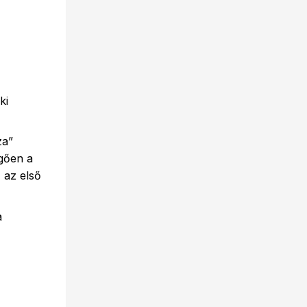
ki
za”
ggően a
 az első
a