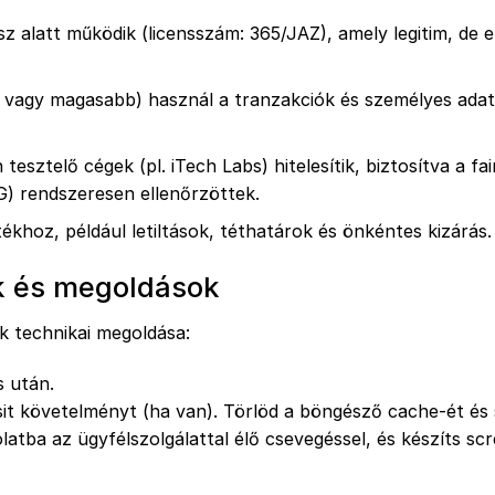
 alatt működik (licensszám: 365/JAZ), amely legitim, de e
t vagy magasabb) használ a tranzakciók és személyes ada
esztelő cégek (pl. iTech Labs) hitelesítik, biztosítva a fair
) rendszeresen ellenőrzöttek.
tékhoz, például letiltások, téthatárok és önkéntes kizárás.
ák és megoldások
k technikai megoldása:
s után.
sit követelményt (ha van). Törlöd a böngésző cache-ét és s
atba az ügyfélszolgálattal élő csevegéssel, és készíts sc