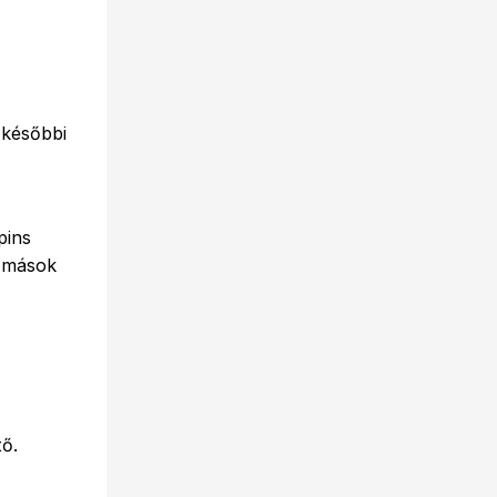
 későbbi
pins
, mások
tő.