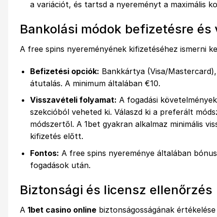
a variációt, és tartsd a nyereményt a maximális kor
Bankolási módok befizetésre és 
A free spins nyereményének kifizetéséhez ismerni kel
Befizetési opciók:
Bankkártya (Visa/Mastercard), e
átutalás. A minimum általában €10.
Visszavételi folyamat:
A fogadási követelmények 
szekcióból veheted ki. Válaszd ki a preferált móds
módszertől. A 1bet gyakran alkalmaz minimális vis
kifizetés előtt.
Fontos:
A free spins nyereménye általában bónusz 
fogadások után.
Biztonsági és licensz ellenőrzés
A
1bet casino online
biztonságosságának értékelése