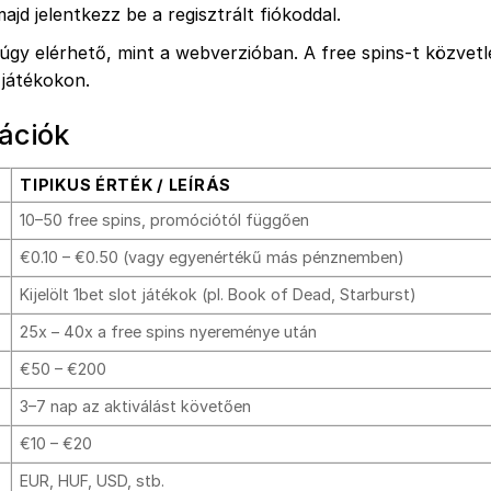
jd jelentkezz be a regisztrált fiókoddal.
y elérhető, mint a webverzióban. A free spins-t közvetl
játékokon.
kációk
TIPIKUS ÉRTÉK / LEÍRÁS
10–50 free spins, promóciótól függően
€0.10 – €0.50 (vagy egyenértékű más pénznemben)
Kijelölt 1bet slot játékok (pl. Book of Dead, Starburst)
25x – 40x a free spins nyereménye után
€50 – €200
3–7 nap az aktiválást követően
€10 – €20
EUR, HUF, USD, stb.