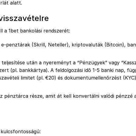
lát alatt.
visszavételre
l a 1bet bankolási rendszerét:
-penztárak (Skrill, Neteller), kriptovaluták (Bitcoin), ban
teljesítése után a nyereményt a “Pénzügyek” vagy “Kass
zert (pl. bankkártya). A feldolgozási idő 1-5 banki nap, fü
szavételi limitet (pl. €20) és dokumentumellenőrzést (KYC)
pénztárca része, amit át kell konvertálni valódi pénzzé 
 kulcsfontosságú: