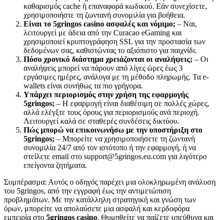
καθαρισμός cache ή επαναφορά κωδικού. Εάν συνεχίσετε,
χρησιμοποιήστε τη ζωντανή συνομιλία για βοήθεια.
Είναι το 5gringos casino ασφαλές και νόμιμο;
– Ναι,
λειτουργεί με άδεια από την Curacao eGaming και
χρησιμοποιεί κρυπτογράφηση SSL για την προστασία των
δεδομένων σας, καθιστώντας το αξιόπιστο για παιχνίδι.
Πόσο χρονικό διάστημα χρειάζονται οι αναλήψεις;
– Οι
αναλήψεις μπορεί να πάρουν από λίγες ώρες έως 3
εργάσιμες ημέρες, ανάλογα με τη μέθοδο πληρωμής. Τα e-
wallets είναι συνήθως τα πιο γρήγορα.
Υπάρχει περιορισμός στην χρήση της εφαρμογής
5gringos;
– Η εφαρμογή είναι διαθέσιμη σε πολλές χώρες,
αλλά ελέγξτε τους όρους για περιορισμούς ανά περιοχή.
Λειτουργεί καλά σε σταθερές συνδέσεις δικτύου.
Πώς μπορώ να επικοινωνήσω με την υποστήριξη στο
5gringos;
– Μπορείτε να χρησιμοποιήσετε τη ζωντανή
συνομιλία 24/7 από τον ιστότοπο ή την εφαρμογή, ή να
στείλετε email στο support@5gringos.eu.com για λιγότερο
επείγοντα ζητήματα.
Συμπέρασμα: Αυτός ο οδηγός παρέχει μια ολοκληρωμένη ανάλυση
του 5gringos, από την εγγραφή έως την αντιμετώπιση
προβλημάτων. Με την κατάλληλη στρατηγική και γνώση των
όρων, μπορείτε να απολαύσετε μια ασφαλή και κερδοφόρα
εμπειρία στο
5gringos casino
. Θυμηθείτε να παίζετε υπεύθυνα και