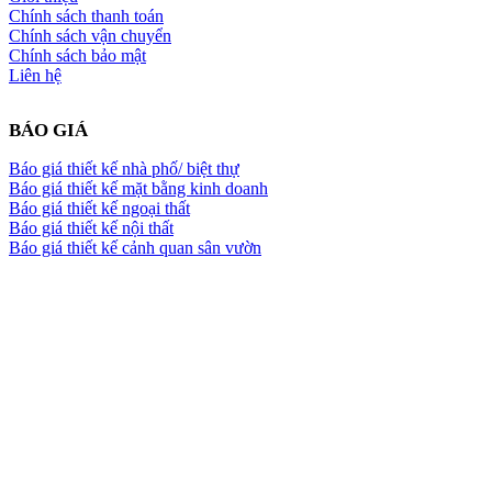
Chính sách thanh toán
Chính sách vận chuyển
Chính sách bảo mật
Liên hệ
BÁO GIÁ
Báo giá thiết kế nhà phố/ biệt thự
Báo giá thiết kế mặt bằng kinh doanh
Báo giá thiết kế ngoại thất
Báo giá thiết kế nội thất
Báo giá thiết kế cảnh quan sân vườn