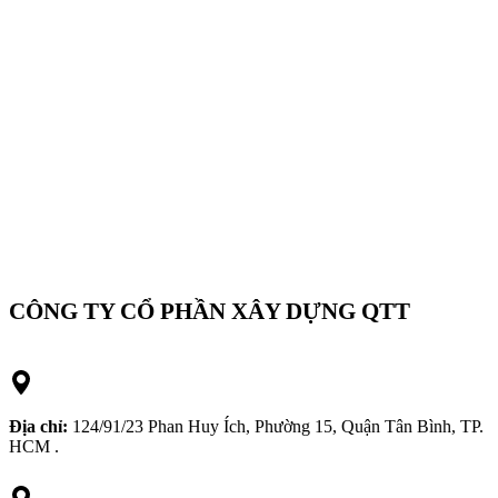
CÔNG TY CỔ PHẦN XÂY DỰNG QTT
Địa chỉ:
124/91/23 Phan Huy Ích, Phường 15, Quận Tân Bình, TP.
HCM .