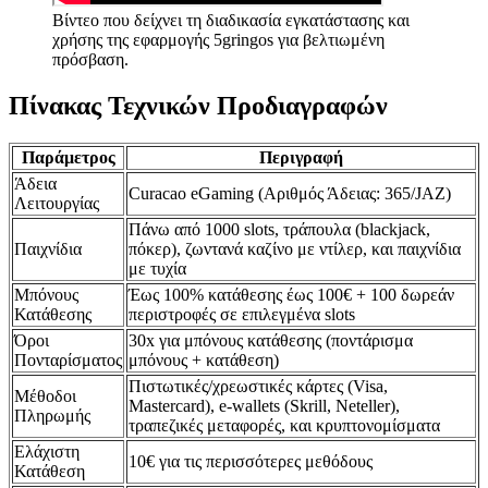
Βίντεο που δείχνει τη διαδικασία εγκατάστασης και
χρήσης της εφαρμογής 5gringos για βελτιωμένη
πρόσβαση.
Πίνακας Τεχνικών Προδιαγραφών
Παράμετρος
Περιγραφή
Άδεια
Curacao eGaming (Αριθμός Άδειας: 365/JAZ)
Λειτουργίας
Πάνω από 1000 slots, τράπουλα (blackjack,
Παιχνίδια
πόκερ), ζωντανά καζίνο με ντίλερ, και παιχνίδια
με τυχία
Μπόνους
Έως 100% κατάθεσης έως 100€ + 100 δωρεάν
Κατάθεσης
περιστροφές σε επιλεγμένα slots
Όροι
30x για μπόνους κατάθεσης (ποντάρισμα
Πονταρίσματος
μπόνους + κατάθεση)
Πιστωτικές/χρεωστικές κάρτες (Visa,
Μέθοδοι
Mastercard), e-wallets (Skrill, Neteller),
Πληρωμής
τραπεζικές μεταφορές, και κρυπτονομίσματα
Ελάχιστη
10€ για τις περισσότερες μεθόδους
Κατάθεση