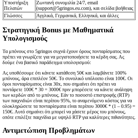
Υποστήριξη
Ζωντανή συνομιλία 24/7, email
Πελατών
(support@5gringos.eu.com), και σελίδα βοήθειας
Γλώσσες
Αγγλικά, Γερμανικά, Ελληνικά, και άλλες
Στρατηγική Bonus με Μαθηματικά
Υπολογισμούς
Τα μπόνους στο 5gringos συχνά έχουν όρους πονταρίσματος που
πρέπει να γνωρίζετε για να μεγιστοποιήσετε τα κέρδη σας. Ας
δούμε ένα βασικό παράδειγμα υπολογισμού:
Ας υποθέσουμε ότι κάνετε κατάθεση 50€ και λαμβάνετε 100%
μπόνους, άρα επιπλέον 50€. Το συνολικό υπόλοιπο είναι 100€. Οι
όροι πονταρίσματος είναι 30x, που σημαίνει ότι πρέπει να
ποντάρετε 100€ * 30 = 3000€ πριν μπορέσετε να κάνετε ανάληψη
των κερδών από το μπόνους. Εάν το ποσοστό επιστροφής (RTP)
των παιχνιδιών είναι περίπου 95%, το αναμενόμενο κόστος για να
ολοκληρώσετε τα πονταρίσματα είναι περίπου 3000€ * (1 – 0.95) =
150€. Αυτό σημαίνει ότι μπορεί να χάσετε μέρος του μπόνους,
οπότε επιλέξτε παιχνίδια με υψηλό RTP για καλύτερες πιθανότητες.
Αντιμετώπιση Προβλημάτων