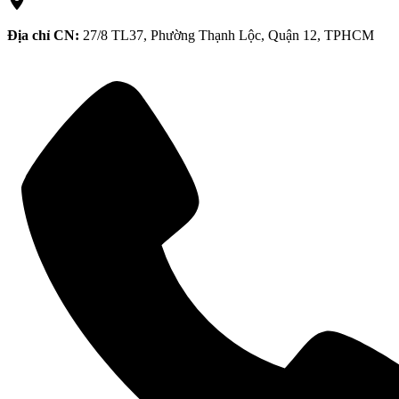
Địa chỉ CN:
27/8 TL37, Phường Thạnh Lộc, Quận 12, TPHCM