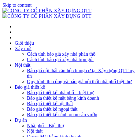
Skip to content
Giới thiệu
Xây mới
Cách tính báo giá xây nhà phần thô
Cách tính báo giá xây nhà trọn gói
Nội thất
Báo giá nội thất căn hộ chung cư tại Xây dựng QTT uy
tín
Quy trình thi công và báo giá nội thất nhà phố biệt thự
Báo giá thiết kế
Báo giá thiết kế nhà phố – biệt thự
Báo giá thiết kế mặt bằng kinh doanh
Báo giá thiết kế nội thất
Báo giá thiết kế ngoại thất
Báo giá thiết kế cảnh quan sân vườn
Dự án
Nhà phố – Biệt thự
Nội thất
Decor Mặt bằng kinh doanh